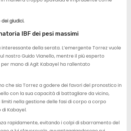
ei giudici.
natoria IBF dei pesi massimi
iù interessante della serata. L’emergente Torrez vuole
ul nostro Guido Vianello, mentre il più esperto
a per mano di Agit Kabayel ha rallentato
o che sia Torrez a godere dei favori del pronostico in
nello con la sua capacità di battagliare da vicino,
imiti nella gestione delle fasi di corpo a corpo
 di Kabayel.
nza rapidamente, evitando i colpi di sbarramento del
rreno a lui sfavorevole, avvantaggiandosene sui