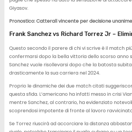
Giyasov.
Pronostico: Catterall vincente per decisione unanime d
Frank Sanchez vs Richard Torrez Jr – Elimi
Questo secondo il parere di chi vi scrive è il match p
confermarsi dopo la bella vittoria dello scorso anno s
Sanchez vuole risollevarsi dopo che la batosta subit
drasticamente la sua carriera nel 2024.
Proprio le dinamiche dei due match citati suggeriscon
questa sfida. L’americano ha infatti messo in crisi Via
mentre Sanchez, al contrario, ha evidenziato notevoli l
scoprendosi impotente di fronte al lavoro ravvicinato
Se Torrez riuscirà ad accorciare la distanza abbasta
rivale, potrebbe trascinare il pugile cubano su un te