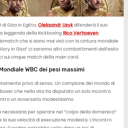
 di Giza in Egitto,
Oleksandr Usyk
difenderà il suo
la leggenda della kickboxing
Rico Verhoeven
.
ismatch che si siano mai visti con la cintura mondiale
“Glory in Giza” ci saranno altri combattimenti dall’esito
ci sui cinque match della main card.
 Mondiale WBC dei pesi massimi
etamente privo di senso. Un campione del mondo di
kboxer che nella vita ha disputato un solo incontro
contro un avversario modestissimo.
à necessaria per sperare nel “colpo della domenica”:
e la sua velocità di esecuzione modesta. L’incontro
re: l’ucraino potrebbe voler dare un po’ di