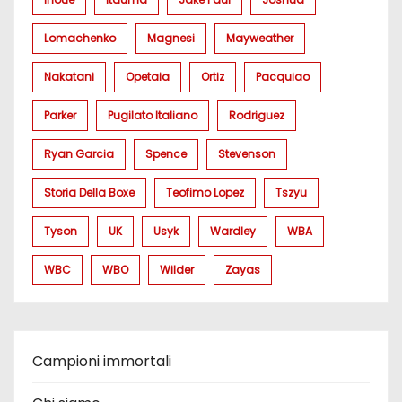
Lomachenko
Magnesi
Mayweather
Nakatani
Opetaia
Ortiz
Pacquiao
Parker
Pugilato Italiano
Rodriguez
Ryan Garcia
Spence
Stevenson
Storia Della Boxe
Teofimo Lopez
Tszyu
Tyson
UK
Usyk
Wardley
WBA
WBC
WBO
Wilder
Zayas
Campioni immortali