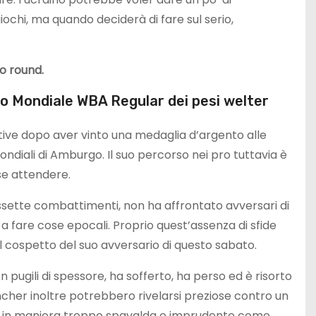
ochi, ma quando deciderà di fare sul serio,
vo round.
lo Mondiale WBA Regular dei pesi welter
tive dopo aver vinto una medaglia d’argento alle
ndiali di Amburgo. Il suo percorso nei pro tuttavia è
se attendere.
assette combattimenti, non ha affrontato avversari di
a fare cose epocali. Proprio quest’assenza di sfide
al cospetto del suo avversario di questo sabato.
n pugili di spessore, ha sofferto, ha perso ed è risorto
ncher inoltre potrebbero rivelarsi preziose contro un
re in maniera troppo spavalda e imprudente come