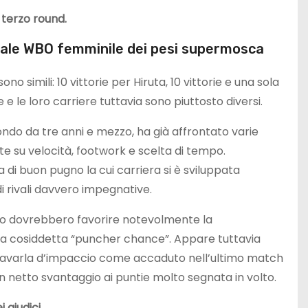
 terzo round.
diale WBO femminile dei pesi supermosca
no simili: 10 vittorie per Hiruta, 10 vittorie e una sola
he e le loro carriere tuttavia sono piuttosto diversi.
o da tre anni e mezzo, ha già affrontato varie
nte su velocità, footwork e scelta di tempo.
 di buon pugno la cui carriera si è sviluppata
di rivali davvero impegnative.
cnico dovrebbero favorire notevolmente la
la cosiddetta “puncher chance”. Appare tuttavia
cavarla d’impaccio come accaduto nell’ultimo match
in netto svantaggio ai puntie molto segnata in volto.
 giudici.