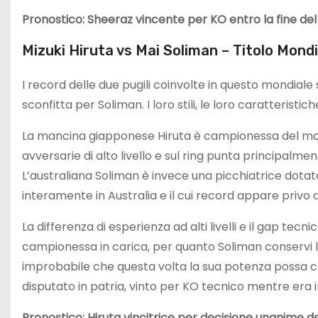
Pronostico: Sheeraz vincente per KO entro la fine del
Mizuki Hiruta vs Mai Soliman – Titolo Mon
I record delle due pugili coinvolte in questo mondiale so
sconfitta per Soliman. I loro stili, le loro caratteristic
La mancina giapponese Hiruta è campionessa del mond
avversarie di alto livello e sul ring punta principalme
L’australiana Soliman è invece una picchiatrice dotata
interamente in Australia e il cui record appare privo 
La differenza di esperienza ad alti livelli e il gap te
campionessa in carica, per quanto Soliman conservi 
improbabile che questa volta la sua potenza possa 
disputato in patria, vinto per KO tecnico mentre era 
Pronostico: Hiruta vincitrice per decisione unanime dei