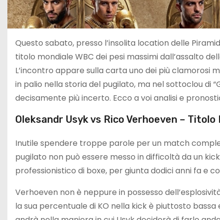
Questo sabato, presso l’insolita location delle Piramidi
titolo mondiale WBC dei pesi massimi dall’assalto del
L’incontro appare sulla carta uno dei più clamorosi m
in palio nella storia del pugilato, ma nel sottoclou di 
decisamente più incerto. Ecco a voi analisi e pronosti
Oleksandr Usyk vs Rico Verhoeven – Titolo
Inutile spendere troppe parole per un match compl
pugilato non può essere messo in difficoltà da un kic
professionistico di boxe, per giunta dodici anni fa e 
Verhoeven non è neppure in possesso dell’esplosivit
la sua percentuale di KO nella kick è piuttosto bassa 
andrà nella maniera in cui Usyk deciderà di farlo anda