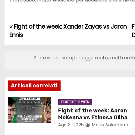
Fight of the week: Xander Zayas vs Jaron
F
N
Ennis
a
v
Per restare sempre aggiornato, metti un li
i
g
Articoli correlati
a
z
FIGHT OF THE WEEK
Fight of the week: Aaron
i
McKenna vs Etinosa Oliha
Ago 3, 2026
Mario Salomone
o