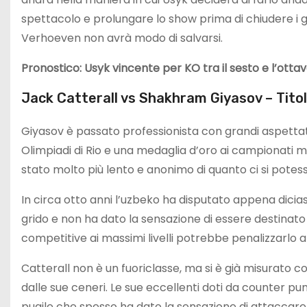
spettacolo e prolungare lo show prima di chiudere i gi
Verhoeven non avrà modo di salvarsi.
Pronostico: Usyk vincente per KO tra il sesto e l’otta
Jack Catterall vs Shakhram Giyasov – Tito
Giyasov è passato professionista con grandi aspetta
Olimpiadi di Rio e una medaglia d’oro ai campionati mo
stato molto più lento e anonimo di quanto ci si potes
In circa otto anni l’uzbeko ha disputato appena dici
grido e non ha dato la sensazione di essere destinato 
competitive ai massimi livelli potrebbe penalizzarlo 
Catterall non è un fuoriclasse, ma si è già misurato co
dalle sue ceneri. Le sue eccellenti doti da counter pu
pugile che spesso ha dato la sensazione di attacca