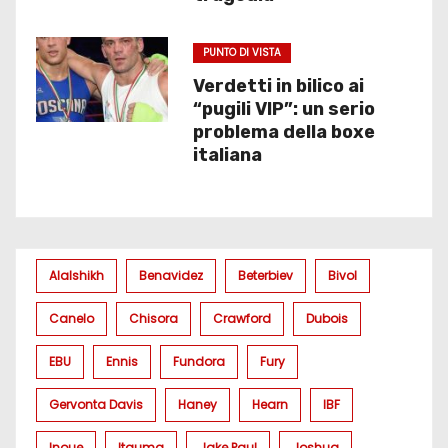
PUNTO DI VISTA
Verdetti in bilico ai
“pugili VIP”: un serio
problema della boxe
italiana
Alalshikh
Benavidez
Beterbiev
Bivol
Canelo
Chisora
Crawford
Dubois
EBU
Ennis
Fundora
Fury
Gervonta Davis
Haney
Hearn
IBF
Inoue
Itauma
Jake Paul
Joshua