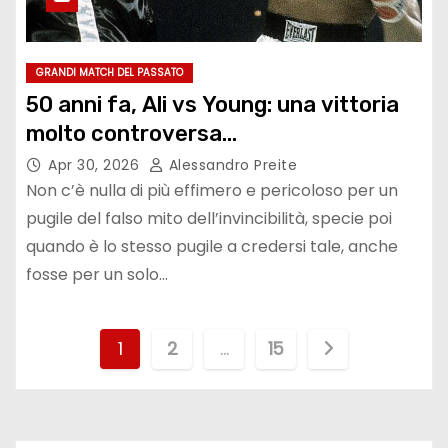
GRANDI MATCH DEL PASSATO
50 anni fa, Ali vs Young: una vittoria
molto controversa…
Apr 30, 2026
Alessandro Preite
Non c’è nulla di più effimero e pericoloso per un
pugile del falso mito dell’invincibilità, specie poi
quando è lo stesso pugile a credersi tale, anche
fosse per un solo…
P
1
2
…
15
a
g