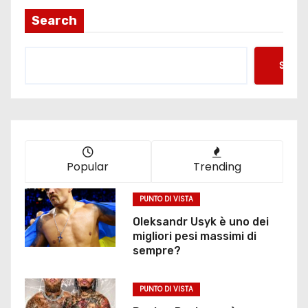
i
Search
n
Searc
a
z
i
o
Popular
Trending
n
PUNTO DI VISTA
e
Oleksandr Usyk è uno dei
migliori pesi massimi di
d
sempre?
e
PUNTO DI VISTA
g