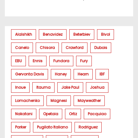
Alalshikh
Benavidez
Beterbiev
Bivol
Canelo
Chisora
Crawford
Dubois
EBU
Ennis
Fundora
Fury
Gervonta Davis
Haney
Hearn
IBF
Inoue
Itauma
Jake Paul
Joshua
Lomachenko
Magnesi
Mayweather
Nakatani
Opetaia
Ortiz
Pacquiao
Parker
Pugilato Italiano
Rodriguez