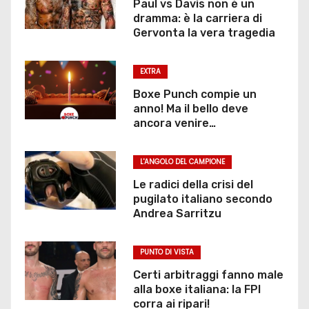
Paul vs Davis non è un
dramma: è la carriera di
l
Gervonta la vera tragedia
i
EXTRA
a
Boxe Punch compie un
r
anno! Ma il bello deve
ancora venire…
t
L'ANGOLO DEL CAMPIONE
i
Le radici della crisi del
c
pugilato italiano secondo
Andrea Sarritzu
o
l
PUNTO DI VISTA
Certi arbitraggi fanno male
i
alla boxe italiana: la FPI
corra ai ripari!