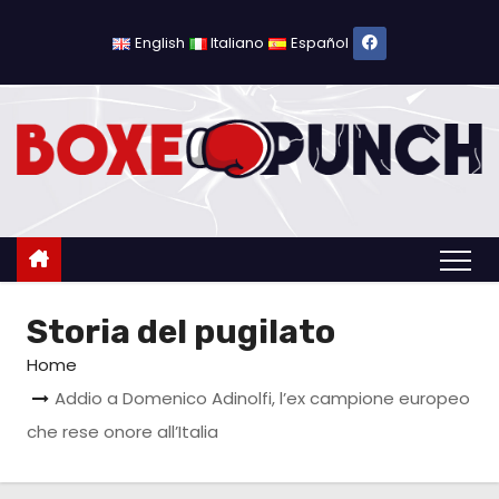
S
a
English
Italiano
Español
l
t
a
a
l
c
o
n
Storia del pugilato
t
e
Home
n
Addio a Domenico Adinolfi, l’ex campione europeo
u
che rese onore all’Italia
t
o