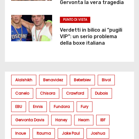
Gervonta la vera tragedia
PUNTO DI VISTA
Verdetti in bilico ai “pugili
VIP”: un serio problema
della boxe italiana
Alalshikh
Benavidez
Beterbiev
Bivol
Canelo
Chisora
Crawford
Dubois
EBU
Ennis
Fundora
Fury
Gervonta Davis
Haney
Hearn
IBF
Inoue
Itauma
Jake Paul
Joshua