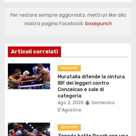
i
Per restare sempre aggiornato, metti un like alla
g
nostra pagina Facebook:
boxepunch
a
z
Articoli correlati
i
o
RESOCONTI
Muratalla difende la cintura
n
IBF dei leggeri contro
Conceicao e sale di
e
categoria
Ago 2, 2026
Domenico
a
D'Agostino
r
RESOCONTI
t
Zepeda batte Roach con una