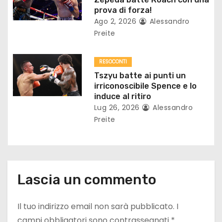
prova di forza!
i
Ago 2, 2026
Alessandro
Preite
c
o
RESOCONTI
Tszyu batte ai punti un
l
irriconoscibile Spence e lo
induce al ritiro
i
Lug 26, 2026
Alessandro
Preite
Lascia un commento
Il tuo indirizzo email non sarà pubblicato.
I
campi obbligatori sono contrassegnati
*