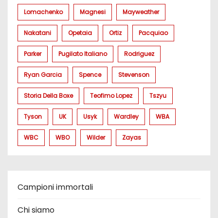
Lomachenko
Magnesi
Mayweather
Nakatani
Opetaia
Ortiz
Pacquiao
Parker
Pugilato Italiano
Rodriguez
Ryan Garcia
Spence
Stevenson
Storia Della Boxe
Teofimo Lopez
Tszyu
Tyson
UK
Usyk
Wardley
WBA
WBC
WBO
Wilder
Zayas
Campioni immortali
Chi siamo