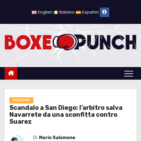
S
a
English
Italiano
Español
l
t
a
a
l
c
o
n
t
e
RESOCONTI
Scandalo a San Diego: l’arbitro salva
n
Navarrete da una sconfitta contro
u
Suarez
t
o
Di
Mario Salomone