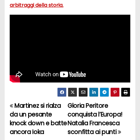
arbitraggi della storia.
Martinez si rialza
Gloria Peritore
N
da un pesante
conquista l’Europa!
a
knock down e batte
Natalia Francesca
ancora Ioka
sconfitta ai punti
v