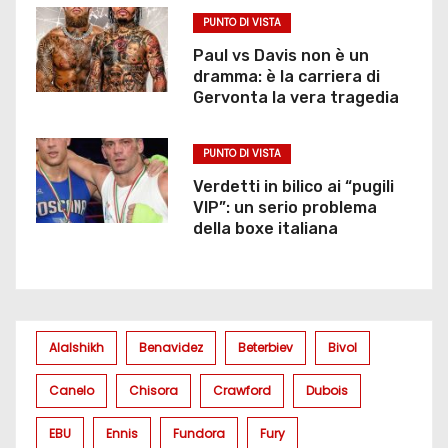
PUNTO DI VISTA
Paul vs Davis non è un
dramma: è la carriera di
Gervonta la vera tragedia
PUNTO DI VISTA
Verdetti in bilico ai “pugili
VIP”: un serio problema
della boxe italiana
Alalshikh
Benavidez
Beterbiev
Bivol
Canelo
Chisora
Crawford
Dubois
EBU
Ennis
Fundora
Fury