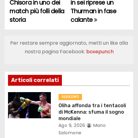
Chisora in uno dei
in sei riprese un
a
match più folli della
Thurman in fase
storia
calante
v
i
Per restare sempre aggiornato, metti un like alla
g
nostra pagina Facebook:
boxepunch
a
z
Articoli correlati
i
o
RESOCONTI
Oliha affonda tra i tentacoli
n
di McKenna: sfuma il sogno
mondiale
e
Ago 9, 2026
Mario
Salomone