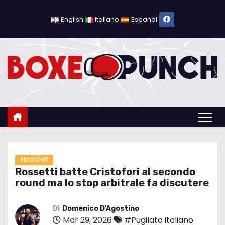
S
a
English
Italiano
Español
l
t
a
a
l
c
o
n
t
e
RESOCONTI
Rossetti batte Cristofori al secondo
n
round ma lo stop arbitrale fa discutere
u
t
Di
Domenico D'Agostino
o
Mar 29, 2026
#Pugilato italiano