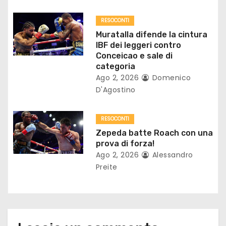
a
r
RESOCONTI
Muratalla difende la cintura
t
IBF dei leggeri contro
Conceicao e sale di
i
categoria
Ago 2, 2026
Domenico
c
D'Agostino
o
RESOCONTI
l
Zepeda batte Roach con una
prova di forza!
i
Ago 2, 2026
Alessandro
Preite