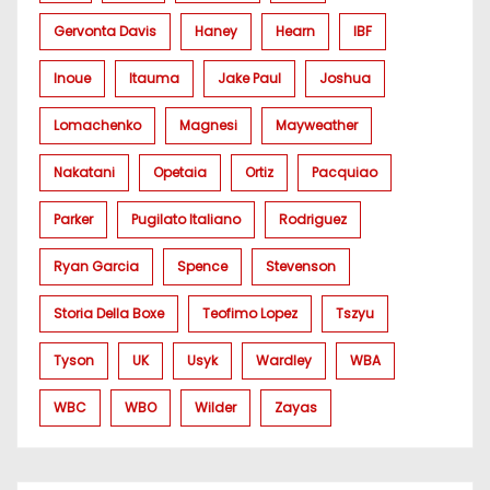
Gervonta Davis
Haney
Hearn
IBF
Inoue
Itauma
Jake Paul
Joshua
Lomachenko
Magnesi
Mayweather
Nakatani
Opetaia
Ortiz
Pacquiao
Parker
Pugilato Italiano
Rodriguez
Ryan Garcia
Spence
Stevenson
Storia Della Boxe
Teofimo Lopez
Tszyu
Tyson
UK
Usyk
Wardley
WBA
WBC
WBO
Wilder
Zayas