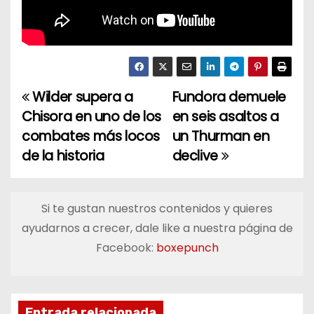
Wilder supera a
Fundora demuele
N
Chisora en uno de los
en seis asaltos a
a
combates más locos
un Thurman en
de la historia
declive
v
e
Si te gustan nuestros contenidos y quieres
g
ayudarnos a crecer, dale like a nuestra página de
a
Facebook:
boxepunch
c
i
Entrada relacionada