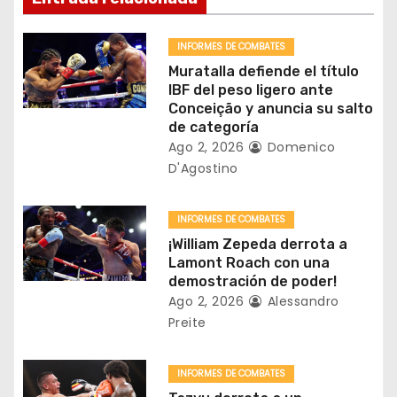
ó
INFORMES DE COMBATES
n
Muratalla defiende el título
IBF del peso ligero ante
d
Conceição y anuncia su salto
de categoría
e
Ago 2, 2026
Domenico
D'Agostino
e
n
INFORMES DE COMBATES
¡William Zepeda derrota a
t
Lamont Roach con una
demostración de poder!
r
Ago 2, 2026
Alessandro
a
Preite
d
INFORMES DE COMBATES