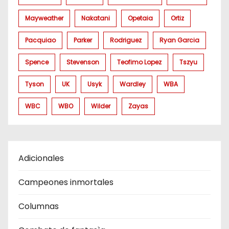
Mayweather
Nakatani
Opetaia
Ortiz
Pacquiao
Parker
Rodriguez
Ryan Garcia
Spence
Stevenson
Teofimo Lopez
Tszyu
Tyson
UK
Usyk
Wardley
WBA
WBC
WBO
Wilder
Zayas
Adicionales
Campeones inmortales
Columnas