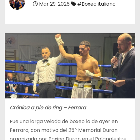
Mar 29, 2026
#Boxeo italiano
o
Crónica a pie de ring – Ferrara
Fue una larga velada de boxeo la de ayer en
Ferrara, con motivo del 25º Memorial Duran
organizado por Boxing Duran en el Palapalestre.