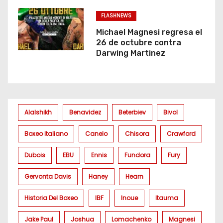
FLASHNEWS
Michael Magnesi regresa el
26 de octubre contra
Darwing Martinez
Alalshikh
Benavidez
Beterbiev
Bivol
Boxeo Italiano
Canelo
Chisora
Crawford
Dubois
EBU
Ennis
Fundora
Fury
Gervonta Davis
Haney
Hearn
Historia Del Boxeo
IBF
Inoue
Itauma
Jake Paul
Joshua
Lomachenko
Magnesi