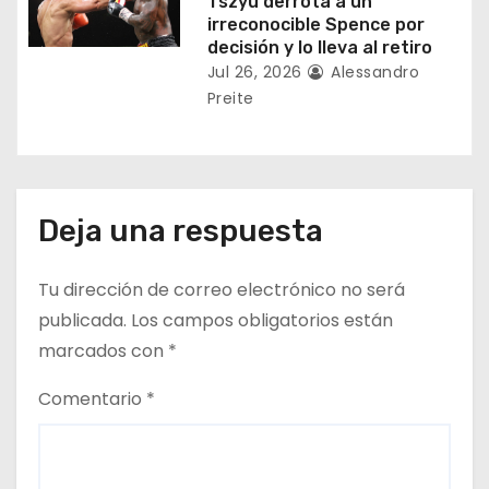
a
Tszyu derrota a un
irreconocible Spence por
s
decisión y lo lleva al retiro
Jul 26, 2026
Alessandro
Preite
Deja una respuesta
Tu dirección de correo electrónico no será
publicada.
Los campos obligatorios están
marcados con
*
Comentario
*