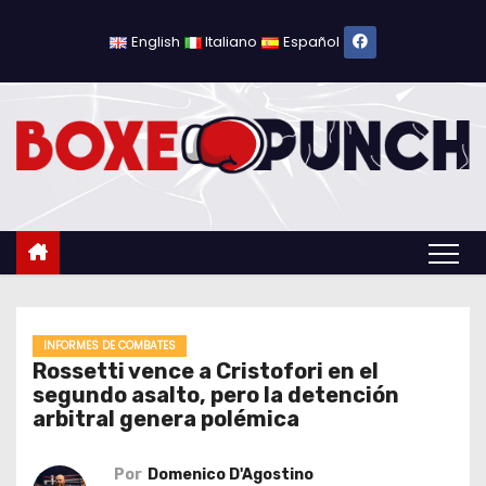
S
a
English
Italiano
Español
l
t
a
r
a
l
c
o
n
t
INFORMES DE COMBATES
Rossetti vence a Cristofori en el
e
segundo asalto, pero la detención
n
arbitral genera polémica
i
d
Por
Domenico D'Agostino