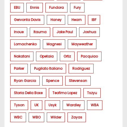
EBU
Ennis
Fundora
Fury
Gervonta Davis
Haney
Hearn
IBF
Inoue
Itauma
Jake Paul
Joshua
Lomachenko
Magnesi
Mayweather
Nakatani
Opetaia
Ortiz
Pacquiao
Parker
Pugilato Italiano
Rodriguez
Ryan Garcia
Spence
Stevenson
Storia Della Boxe
Teofimo Lopez
Tszyu
Tyson
UK
Usyk
Wardley
WBA
WBC
WBO
Wilder
Zayas