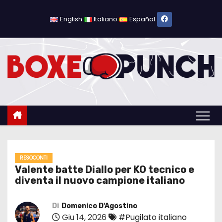
S
a
English
Italiano
Español
l
t
a
a
l
c
o
n
t
e
RESOCONTI
Valente batte Diallo per KO tecnico e
n
diventa il nuovo campione italiano
u
t
Di
Domenico D'Agostino
o
Giu 14, 2026
#Pugilato italiano