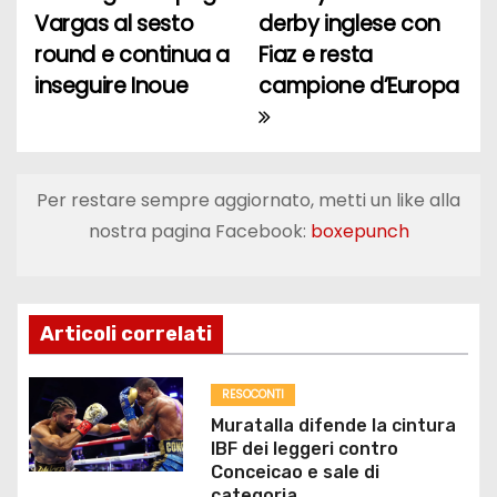
N
Vargas al sesto
derby inglese con
a
round e continua a
Fiaz e resta
inseguire Inoue
campione d’Europa
v
i
g
Per restare sempre aggiornato, metti un like alla
a
nostra pagina Facebook:
boxepunch
z
i
Articoli correlati
o
RESOCONTI
n
Muratalla difende la cintura
IBF dei leggeri contro
e
Conceicao e sale di
categoria