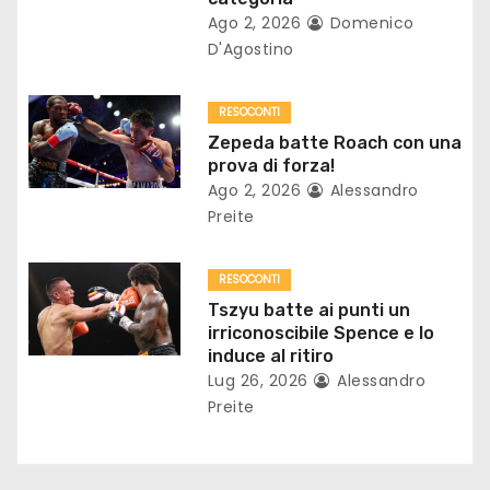
a
Ago 2, 2026
Domenico
D'Agostino
r
t
RESOCONTI
Zepeda batte Roach con una
i
prova di forza!
c
Ago 2, 2026
Alessandro
Preite
o
l
RESOCONTI
Tszyu batte ai punti un
i
irriconoscibile Spence e lo
induce al ritiro
Lug 26, 2026
Alessandro
Preite