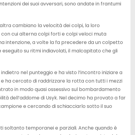
intenzioni dei suoi avversari, sono andate in frantumi
altra cambiano la velocità dei colpi, la loro
ne con cui alterna colpi forti e colpi veloci muta
a intenzione, a volte la fa precedere da un colpetto
 eseguito su ritmi indiavolati, il malcapitato che gli
ndietro nel punteggio e ha visto l’incontro iniziare a
o e ha cercato di raddrizzare la rotta con tutti i mezzi
entrato in modo quasi ossessivo sul bombardamento
ilità dell’addome di Usyk. Nel decimo ha provato a far
ampione e cercando di schiacciarlo sotto il suo
siti soltanto temporanei e parziali. Anche quando è