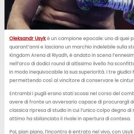
Oleksandr Usyk
è un campione epocale: uno di quei p
quarant’anni e lasciano un marchio indelebile sulla sto
Kingdom Arena di Riyadh, è andato in scena l’ennesimo
nell’arco di dodici round di altissimo livello ha scon
in modo inequivocabile la sua superiorità. I tre giudici
permettendo così al vincitore di conservare le cint
Entrambi i pugili erano stati scossi nel corso del co
avere di fronte un avversario capace di procurargli 
classica ripresa di studio in cui l’unico colpo degno 
attimo ha sbilanciato il rivale in apertura di contesa.
Poi, pian piano, l’incontro è entrato nel vivo, con Usyk