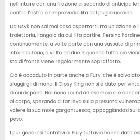
nell’intuire con una frazione di secondo di anticipo le 
contro l’estro e l’imprevedibilità del pugile ucraino.
Da Usyk non sai mai cosa aspettarti: tra un’azione e l’
traiettoria, l’angolo da cui li fa partire. Persino l’ordi
continuamente: a volte parte con una sassata di prim
interlocutorio, a volte da due. E quando tutto ciò viene
sta di fronte viene regolarmente sopraffatto.
Ciò è accaduto in parte anche a Fury, che è scivolato i
sfuggirgli di mano. Il Gipsy King non si è dato per vint
di cui dispone. Nel nono round ad esempio si è conc
al corpo, sperando di far leva sulla presunta vulnerab
valere la sua mole gargantuesca, appoggiandosi sul c
peso.
I pur generosi tentativi di Fury tuttavia hanno dato e