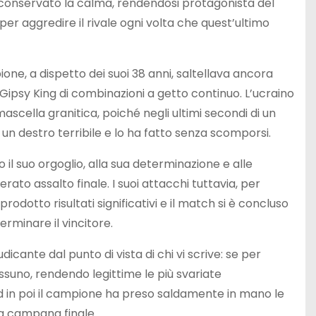
 conservato la calma, rendendosi protagonista del
per aggredire il rivale ogni volta che quest’ultimo
ione, a dispetto dei suoi 38 anni, saltellava ancora
 Gipsy King di combinazioni a getto continuo. L’ucraino
scella granitica, poiché negli ultimi secondi di un
un destro terribile e lo ha fatto senza scomporsi.
o il suo orgoglio, alla sua determinazione e alle
ato assalto finale. I suoi attacchi tuttavia, per
dotto risultati significativi e il match si è concluso
terminare il vincitore.
icante dal punto di vista di chi vi scrive: se per
essuno, rendendo legittime le più svariate
und in poi il campione ha preso saldamente in mano le
la campana finale.