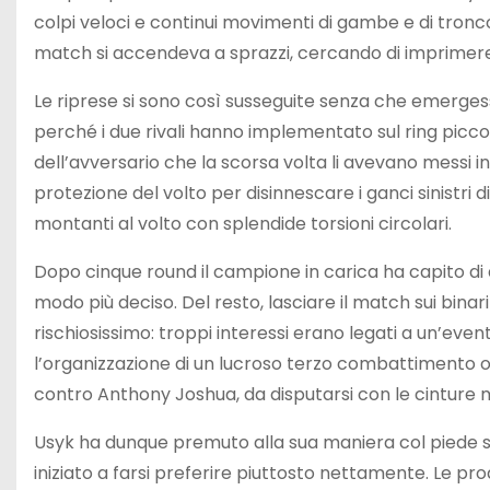
colpi veloci e continui movimenti di gambe e di tron
match si accendeva a sprazzi, cercando di imprimere 
Le riprese si sono così susseguite senza che emerg
perché i due rivali hanno implementato sul ring piccoli
dell’avversario che la scorsa volta li avevano messi in
protezione del volto per disinnescare i ganci sinistri 
montanti al volto con splendide torsioni circolari.
Dopo cinque round il campione in carica ha capito di d
modo più deciso. Del resto, lasciare il match sui binari
rischiosissimo: troppi interessi erano legati a un’eve
l’organizzazione di un lucroso terzo combattimento 
contro Anthony Joshua, da disputarsi con le cinture mo
Usyk ha dunque premuto alla sua maniera col piede su
iniziato a farsi preferire piuttosto nettamente. Le prod