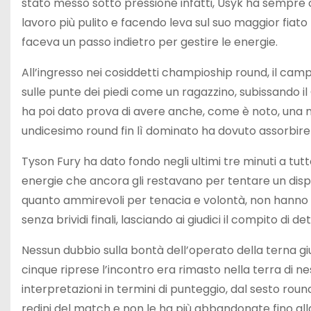
stato messo sotto pressione infatti, Usyk ha sempre
lavoro più pulito e facendo leva sul suo maggior fiato 
faceva un passo indietro per gestire le energie.
All’ingresso nei cosiddetti champioship round, il camp
sulle punte dei piedi come un ragazzino, subissando il
ha poi dato prova di avere anche, come è noto, una ma
undicesimo round fin lì dominato ha dovuto assorbire 
Tyson Fury ha dato fondo negli ultimi tre minuti a tutt
energie che ancora gli restavano per tentare un disper
quanto ammirevoli per tenacia e volontà, non hanno pro
senza brividi finali, lasciando ai giudici il compito di de
Nessun dubbio sulla bontà dell’operato della terna giud
cinque riprese l’incontro era rimasto nella terra di n
interpretazioni in termini di punteggio, dal sesto ro
redini del match e non le ha più abbandonate fino al