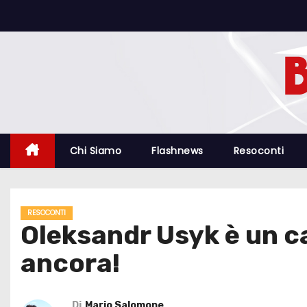
S
a
l
t
a
a
l
c
Chi Siamo
Flashnews
Resoconti
o
n
t
RESOCONTI
e
Oleksandr Usyk è un c
n
ancora!
u
t
o
Di
Mario Salomone