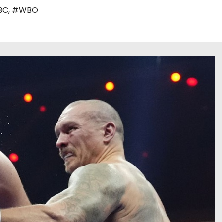
BC
,
#WBO