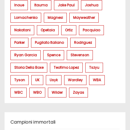
Inoue
Itauma
Jake Paul
Joshua
Lomachenko
Magnesi
Mayweather
Nakatani
Opetaia
Ortiz
Pacquiao
Parker
Pugilato Italiano
Rodriguez
Ryan Garcia
Spence
Stevenson
Storia Della Boxe
Teofimo Lopez
Tszyu
Tyson
UK
Usyk
Wardley
WBA
WBC
WBO
Wilder
Zayas
Campioni immortali