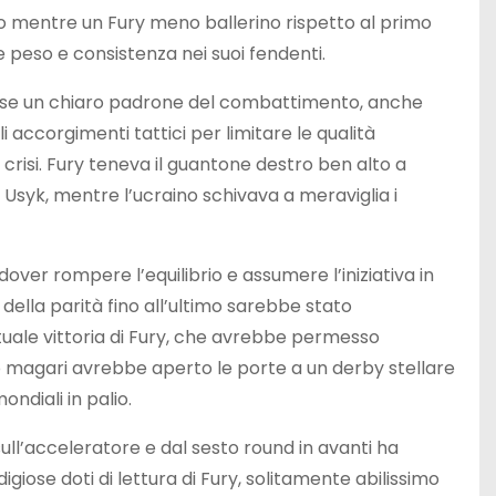
co mentre un Fury meno ballerino rispetto al primo
peso e consistenza nei suoi fendenti.
esse un chiaro padrone del combattimento, anche
 accorgimenti tattici per limitare le qualità
 crisi. Fury teneva il guantone destro ben alto a
di Usyk, mentre l’ucraino schivava a meraviglia i
over rompere l’equilibrio e assumere l’iniziativa in
 della parità fino all’ultimo sarebbe stato
ntuale vittoria di Fury, che avrebbe permesso
o magari avrebbe aperto le porte a un derby stellare
ndiali in palio.
ll’acceleratore e dal sesto round in avanti ha
igiose doti di lettura di Fury, solitamente abilissimo