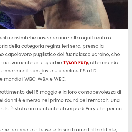
esi massimi che nascono una volta ogni trenta o
ria della categoria regina. Ieri sera, presso la
 capolavoro pugilistico del fuoriclasse ucraino, che
fitto nuovamente un caparbio
Tyson Fury
, affermando
 hanno sancito un giusto e unanime 116 a 112,
ure mondiali WBC, WBA e WBO.
mbattimento del 18 maggio e la loro consapevolezza di
dei danni è emersa nel primo round del rematch. Una
di nota è stato un montante al corpo di Fury che per un
 che ha iniziato a tessere la sua trama fatta di finte,