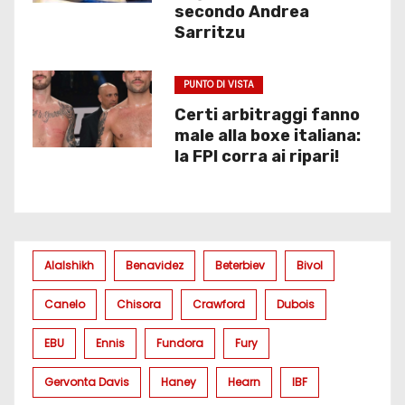
secondo Andrea
Sarritzu
PUNTO DI VISTA
Certi arbitraggi fanno
male alla boxe italiana:
la FPI corra ai ripari!
Alalshikh
Benavidez
Beterbiev
Bivol
Canelo
Chisora
Crawford
Dubois
EBU
Ennis
Fundora
Fury
Gervonta Davis
Haney
Hearn
IBF