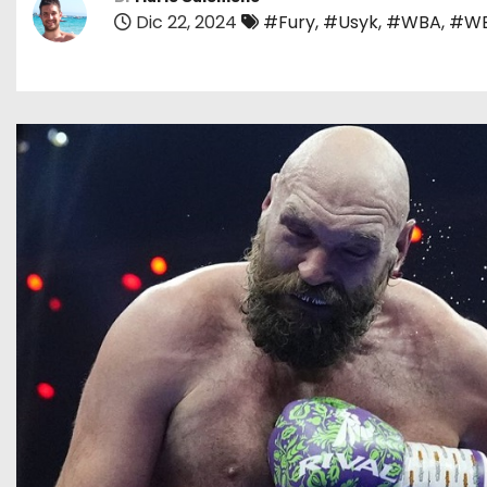
Dic 22, 2024
#Fury
,
#Usyk
,
#WBA
,
#W