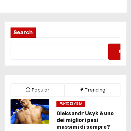
Search
Searc
Popular
Trending
PUNTO DI VISTA
Oleksandr Usyk è uno
dei migliori pesi
massimi di sempre?