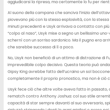
aggiudicarsi la ripresa, ma certamente lo fu per rien
Al suono della campana che sanciva l’inizio dell’ottavo
piovevano più con la stessa esplosività, con la stessa
minuti precedenti e Usyk arrivava a contatto con più
“colpo al naso”, Usyk mise a segno un bellissimo uno-d
schernì con un sorriso sardonico. Ma il pugno era arriv
che sarebbe successo di lì a poco.
No, Usyk non beneficiò di un attimo di distrazione di
imprevedibile colpo decisivo. Questa teoria può anda
Gipsy King avrebbe fatto dell’ucraino un sol boccone
completamente il proprio pronostico, ma non è ciò c
Usyk fece ciò che altre volte aveva fatto in passato,
rematch contro Anthony Joshua: col suo stile arremba
capacità di star sempre davanti al suo avversario, spi
rintuzzò stringendo i denti le armi migliori e prese po