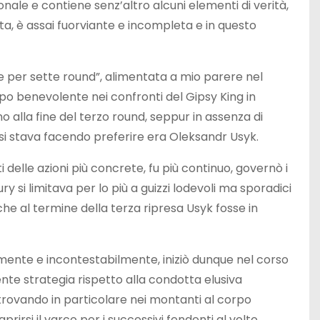
ale e contiene senz’altro alcuni elementi di verità,
a, è assai fuorviante e incompleta e in questo
e per sette round”, alimentata a mio parere nel
po benevolente nei confronti del Gipsy King in
o alla fine del terzo round, seppur in assenza di
e si stava facendo preferire era Oleksandr Usyk.
i delle azioni più concrete, fu più continuo, governò i
ry si limitava per lo più a guizzi lodevoli ma sporadici
che al termine della terza ripresa Usyk fosse in
amente e incontestabilmente, iniziò dunque nel corso
te strategia rispetto alla condotta elusiva
rovando in particolare nei montanti al corpo
rirsi il varco per i successivi fendenti al volto.