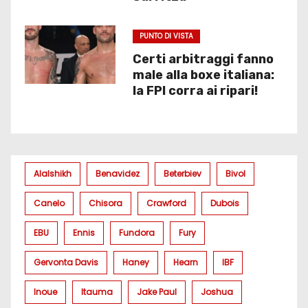
PUNTO DI VISTA
Certi arbitraggi fanno
male alla boxe italiana:
la FPI corra ai ripari!
Alalshikh
Benavidez
Beterbiev
Bivol
Canelo
Chisora
Crawford
Dubois
EBU
Ennis
Fundora
Fury
Gervonta Davis
Haney
Hearn
IBF
Inoue
Itauma
Jake Paul
Joshua