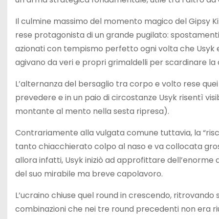
Il culmine massimo del momento magico del Gipsy King 
rese protagonista di un grande pugilato: spostamenti ra
azionati con tempismo perfetto ogni volta che Usyk 
agivano da veri e propri grimaldelli per scardinare la d
L’alternanza del bersaglio tra corpo e volto rese quei 
prevedere e in un paio di circostanze Usyk risentì vi
montante al mento nella sesta ripresa).
Contrariamente alla vulgata comune tuttavia, la “risco
tanto chiacchierato colpo al naso e va collocata gro
allora infatti, Usyk iniziò ad approfittare dell’enorme
del suo mirabile ma breve capolavoro.
L’ucraino chiuse quel round in crescendo, ritrovando
combinazioni che nei tre round precedenti non era ri