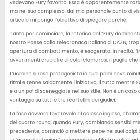
vedevano Fury favorito. Essa è apparentemente razion
ma nel suo complesso, dal mio personale punto di vist
articolo mi pongo l’obiettivo di spiegare perché.
Tanto per cominciare, la retorica del “Fury dominant
nostro Paese dalla telecronaca italiana di DAZN, trop
apertura di combattimento, è esagerata. In realtà, fin
avvenimenti cruciali e di colpi clamorosi, il pugile ch
L’ucraino si rese protagonista in quei primi nove minut
ritmi e tenne saldamente l’iniziativa, il tutto mentre Fu
e a un po’ di sceneggiate nel suo stile. Non è un caso 
vantaggio su tutti e tre i cartellini dei giudici.
La fase davvero favorevole al colosso inglese, chiar
del quarto round, quando Fury, cambiando sensibilmen
precedente, cominciò a mettere pepe nei suoi colpi t
un’arma strategica fondamentale, utile tra l’altro ad ap