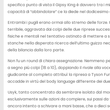
specifico punto di vista il Gipsy King è davvero tra i 
capacità di “abbindolare” ce la diede nel dodicesimo
Entrambi i pugili erano ormai allo stremo delle forze
terribile, aggravata dai colpi delle due riprese succe
fisiche e mentali nel tentativo ostinato di mettere a s
stanche nella disperata ricerca dell’ultimo guizzo nec
della bilancia dalla loro parte.
Non fu un round di chiara assegnazione. Nemmeno per i
a segno più colpi (18 a 10), doppiando il rivale alla v
giudicante al completo attribuì la ripresa a Tyson Fury. 
accadde in virtù del body language differente dei due 
Usyk, tanto concentrato da sembrare isolato dal mon
esclusivamente sulle azioni da compiere, sui passi da fare
ancora intento a schivare a mani basse, che a dieci se