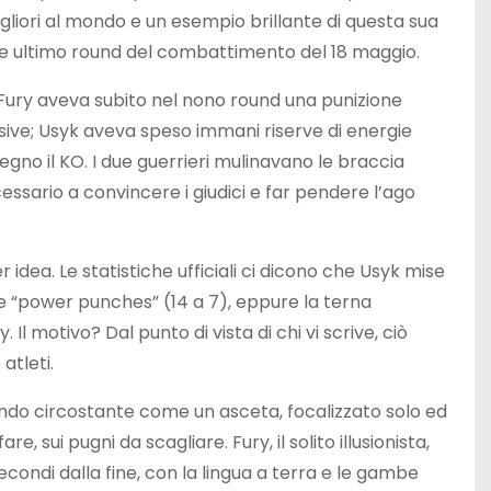
migliori al mondo e un esempio brillante di questa sua
 e ultimo round del combattimento del 18 maggio.
. Fury aveva subito nel nono round una punizione
ssive; Usyk aveva speso immani riserve di energie
egno il KO. I due guerrieri mulinavano le braccia
essario a convincere i giudici e far pendere l’ago
dea. Le statistiche ufficiali ci dicono che Usyk mise
oce “power punches” (14 a 7), eppure la terna
Il motivo? Dal punto di vista di chi vi scrive, ciò
atleti.
do circostante come un asceta, focalizzato solo ed
, sui pugni da scagliare. Fury, il solito illusionista,
condi dalla fine, con la lingua a terra e le gambe