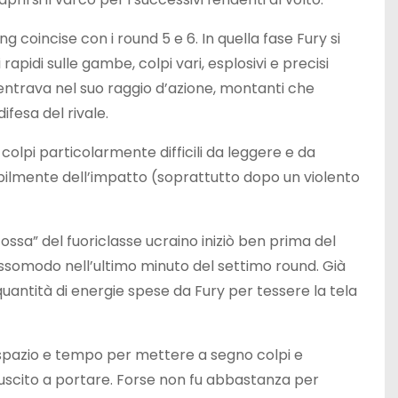
coincise con i round 5 e 6. In quella fase Fury si
pidi sulle gambe, colpi vari, esplosivi e precisi
entrava nel suo raggio d’azione, montanti che
ifesa del rivale.
colpi particolarmente difficili da leggere e da
sibilmente dell’impatto (soprattutto dopo un violento
ssa” del fuoriclasse ucraino iniziò ben prima del
ssomodo nell’ultimo minuto del settimo round. Già
 quantità di energie spese da Fury per tessere la tela
 spazio e tempo per mettere a segno colpi e
uscito a portare. Forse non fu abbastanza per