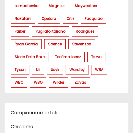
Lomachenko
Magnesi
Mayweather
Nakatani
Opetaia
Ortiz
Pacquiao
Parker
Pugilato Italiano
Rodriguez
Ryan Garcia
Spence
Stevenson
Storia Della Boxe
Teofimo Lopez
Tszyu
Tyson
UK
Usyk
Wardley
WBA
WBC
WBO
Wilder
Zayas
Campioni immortali
Chi siamo