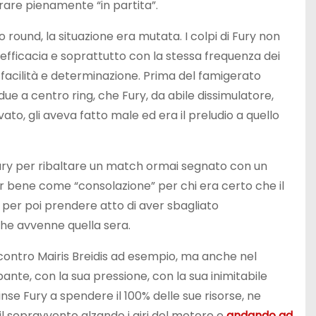
trare pienamente “in partita”.
 round, la situazione era mutata. I colpi di Fury non
 efficacia e soprattutto con la stessa frequenza dei
 facilità e determinazione. Prima del famigerato
ue a centro ring, che Fury, da abile dissimulatore,
ato, gli aveva fatto male ed era il preludio a quello
 Fury per ribaltare un match ormai segnato con un
r bene come “consolazione” per chi era certo che il
 per poi prendere atto di aver sbagliato
he avvenne quella sera.
 contro Mairis Breidis ad esempio, ma anche nel
nte, con la sua pressione, con la sua inimitabile
nse Fury a spendere il 100% delle sue risorse, ne
i il sopravvento alzando i giri del motore e
andando ad