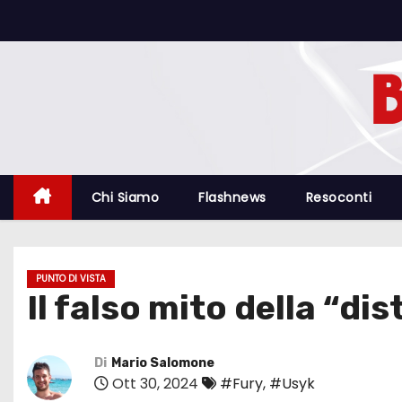
S
a
l
t
a
a
l
c
Chi Siamo
Flashnews
Resoconti
o
n
t
PUNTO DI VISTA
e
Il falso mito della “di
n
u
t
Di
Mario Salomone
Ott 30, 2024
#Fury
,
#Usyk
o