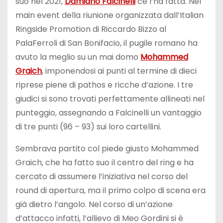
suo nel 2021,
Damiano Falcinelli
ce l’ha fatta. Nel
main event della riunione organizzata dall’Italian
Ringside Promotion di Riccardo Bizzo al
PalaFerroli di San Bonifacio, il pugile romano ha
avuto la meglio su un mai domo
Mohammed
Graich
, imponendosi ai punti al termine di dieci
riprese piene di pathos e ricche d’azione. I tre
giudici si sono trovati perfettamente allineati nel
punteggio, assegnando a Falcinelli un vantaggio
di tre punti (96 – 93) sui loro cartellini.
Sembrava partito col piede giusto Mohammed
Graich, che ha fatto suo il centro del ring e ha
cercato di assumere l’iniziativa nel corso del
round di apertura, ma il primo colpo di scena era
già dietro l’angolo. Nel corso di un’azione
d’attacco infatti, l’allievo di Meo Gordini si è