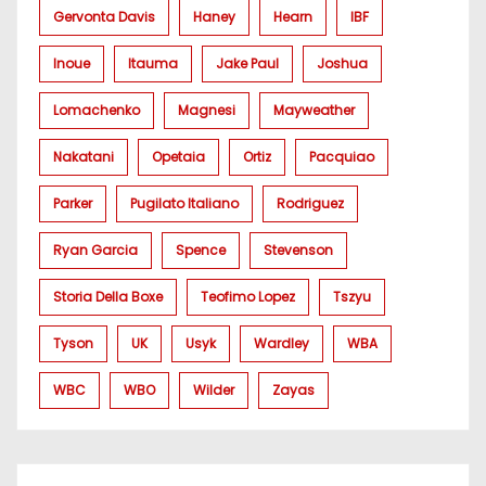
Gervonta Davis
Haney
Hearn
IBF
Inoue
Itauma
Jake Paul
Joshua
Lomachenko
Magnesi
Mayweather
Nakatani
Opetaia
Ortiz
Pacquiao
Parker
Pugilato Italiano
Rodriguez
Ryan Garcia
Spence
Stevenson
Storia Della Boxe
Teofimo Lopez
Tszyu
Tyson
UK
Usyk
Wardley
WBA
WBC
WBO
Wilder
Zayas