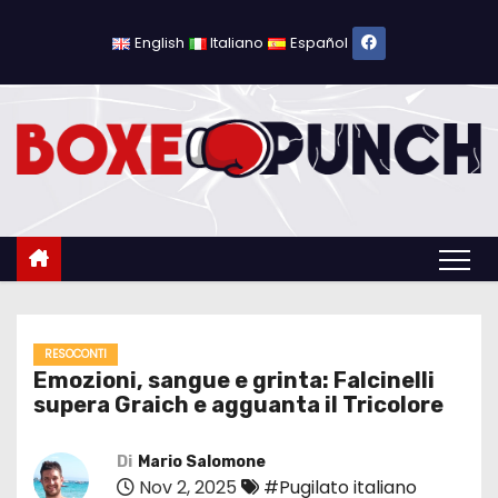
S
a
English
Italiano
Español
l
t
a
a
l
c
o
n
t
e
RESOCONTI
Emozioni, sangue e grinta: Falcinelli
n
supera Graich e agguanta il Tricolore
u
t
Di
Mario Salomone
o
Nov 2, 2025
#Pugilato italiano