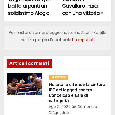
a
batte ai punti un
Cavallaro inizia
solidissimo Alagic
con una vittoria
v
i
Per restare sempre aggiornato, metti un like alla
g
nostra pagina Facebook:
boxepunch
a
z
Articoli correlati
i
o
RESOCONTI
Muratalla difende la cintura
n
IBF dei leggeri contro
Conceicao e sale di
e
categoria
Ago 2, 2026
Domenico
a
D'Agostino