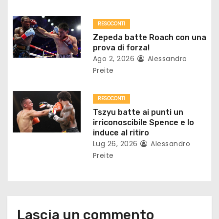
r
RESOCONTI
t
Zepeda batte Roach con una
prova di forza!
i
Ago 2, 2026
Alessandro
Preite
c
o
RESOCONTI
Tszyu batte ai punti un
l
irriconoscibile Spence e lo
induce al ritiro
i
Lug 26, 2026
Alessandro
Preite
Lascia un commento