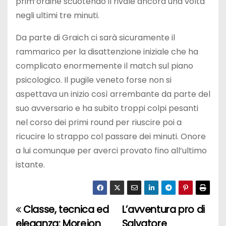
prim’ordine scuotendo il rivale ancora una volta
negli ultimi tre minuti.
Da parte di Graich ci sarà sicuramente il
rammarico per la disattenzione iniziale che ha
complicato enormemente il match sul piano
psicologico. Il pugile veneto forse non si
aspettava un inizio così arrembante da parte del
suo avversario e ha subito troppi colpi pesanti
nel corso dei primi round per riuscire poi a
ricucire lo strappo col passare dei minuti. Onore
a lui comunque per averci provato fino all’ultimo
istante.
Classe, tecnica ed
L’avventura pro di
N
eleganza: Morejon
Salvatore