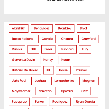
Alalshikh
Benavidez
Beterbiev
Bivol
Boxeo Italiano
Canelo
Chisora
Crawford
Dubois
EBU
Ennis
Fundora
Fury
Gervonta Davis
Haney
Hearn
Historia Del Boxeo
IBF
Inoue
Itauma
Jake Paul
Joshua
Lomachenko
Magnesi
Mayweather
Nakatani
Opetaia
Ortiz
Pacquiao
Parker
Rodriguez
Ryan Garcia