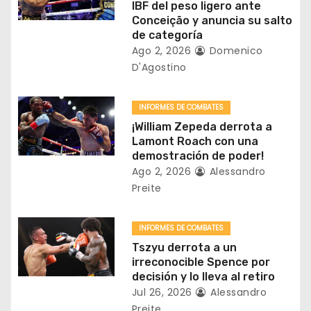
IBF del peso ligero ante
e
Conceição y anuncia su salto
de categoría
e
Ago 2, 2026
Domenico
D'Agostino
n
t
INFORMES DE COMBATES
¡William Zepeda derrota a
r
Lamont Roach con una
demostración de poder!
a
Ago 2, 2026
Alessandro
Preite
d
a
INFORMES DE COMBATES
Tszyu derrota a un
s
irreconocible Spence por
decisión y lo lleva al retiro
Jul 26, 2026
Alessandro
Preite