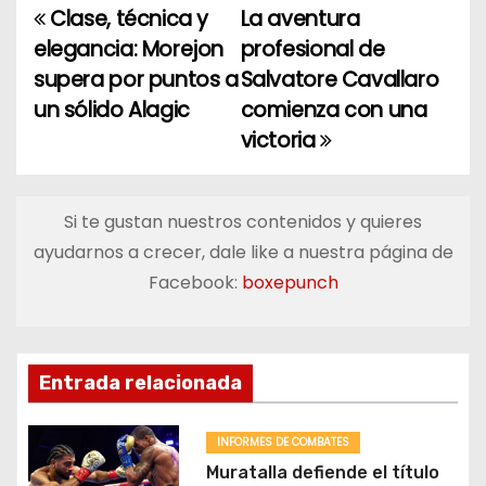
Clase, técnica y
La aventura
N
elegancia: Morejon
profesional de
a
supera por puntos a
Salvatore Cavallaro
un sólido Alagic
comienza con una
v
victoria
e
g
Si te gustan nuestros contenidos y quieres
a
ayudarnos a crecer, dale like a nuestra página de
Facebook:
boxepunch
c
i
ó
Entrada relacionada
n
INFORMES DE COMBATES
d
Muratalla defiende el título