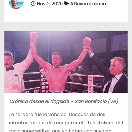
Nov 2, 2025
#Boxeo italiano
o
Crónica desde el ringside – San Bonifacio (VR)
La tercera fue la vencida. Después de dos
intentos fallidos de recuperar el título italiano del
peso superwélter, que ya había sido suyo en