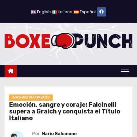
S
a
English
Italiano
Español
l
t
a
r
a
l
c
o
n
t
INFORMES DE COMBATES
Emoción, sangre y coraje: Falcinelli
e
supera a Graich y conquista el Título
n
Italiano
i
d
Por
Mario Salomone