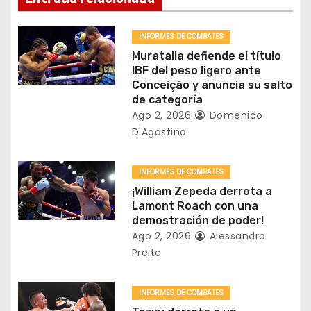
ó
INFORMES DE COMBATES
n
Muratalla defiende el título
IBF del peso ligero ante
d
Conceição y anuncia su salto
de categoría
e
Ago 2, 2026
Domenico
D'Agostino
e
n
INFORMES DE COMBATES
¡William Zepeda derrota a
t
Lamont Roach con una
demostración de poder!
r
Ago 2, 2026
Alessandro
a
Preite
d
INFORMES DE COMBATES