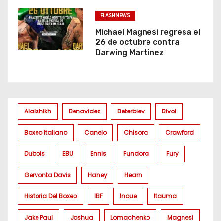
FLASHNEWS
Michael Magnesi regresa el
26 de octubre contra
Darwing Martinez
Alalshikh
Benavidez
Beterbiev
Bivol
Boxeo Italiano
Canelo
Chisora
Crawford
Dubois
EBU
Ennis
Fundora
Fury
Gervonta Davis
Haney
Hearn
Historia Del Boxeo
IBF
Inoue
Itauma
Jake Paul
Joshua
Lomachenko
Magnesi