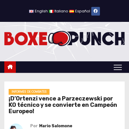
S
a
English
Italiano
Español
l
t
a
r
a
l
c
o
n
t
INFORMES DE COMBATES
¡D’Ortenzi vence a Parzeczewski por
e
KO técnico y se convierte en Campeón
n
Europeo!
i
d
Por
Mario Salomone