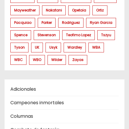
Mayweather
Nakatani
Opetaia
Ortiz
Pacquiao
Parker
Rodriguez
Ryan Garcia
Spence
Stevenson
Teofimo Lopez
Tszyu
Tyson
UK
Usyk
Wardley
WBA
WBC
WBO
Wilder
Zayas
Adicionales
Campeones inmortales
Columnas