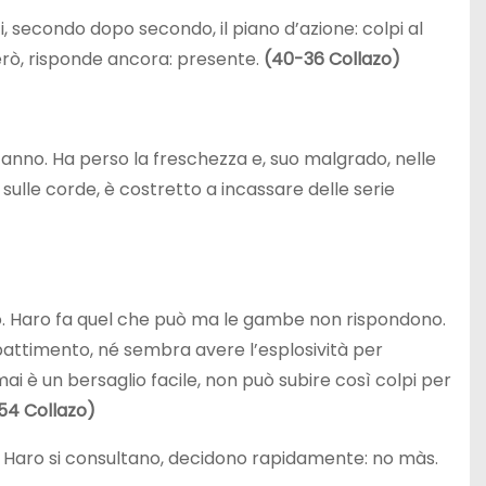
, secondo dopo secondo, il piano d’azione: colpi al
però, risponde ancora: presente.
(40-36 Collazo)
nno. Ha perso la freschezza e, suo malgrado, nelle
a sulle corde, è costretto a incassare delle serie
rpo. Haro fa quel che può ma le gambe non rispondono.
mbattimento, né sembra avere l’esplosività per
ai è un bersaglio facile, non può subire così colpi per
54 Collazo)
 di Haro si consultano, decidono rapidamente: no màs.