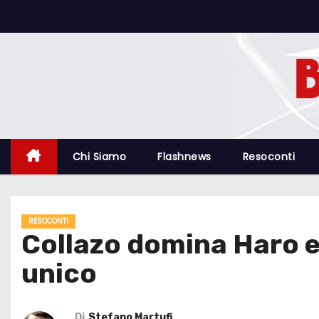
S
a
l
t
a
a
l
c
Chi Siamo
Flashnews
Resoconti
o
n
t
RESOCONTI
e
Collazo domina Haro e 
n
unico
u
t
o
Di
Stefano Martufi