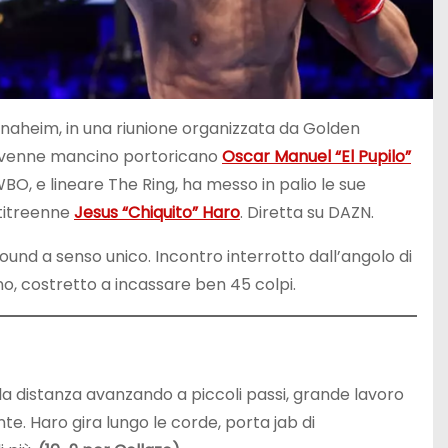
i Anaheim, in una riunione organizzata da Golden
novenne mancino portoricano
Oscar Manuel “El Pupilo”
O, e lineare The Ring, ha messo in palio le sue
ntitreenne
Jesus “Chiquito” Haro
. Diretta su DAZN.
ound a senso unico. Incontro interrotto dall’angolo di
o, costretto a incassare ben 45 colpi.
e la distanza avanzando a piccoli passi, grande lavoro
e. Haro gira lungo le corde, porta jab di