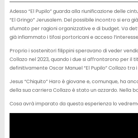
Adesso “El Pupilo” guarda alla riunificazione delle ci
“El Gringo” Jerusalem. Del possibile incontro si era gi
sfumato per ragioni organizzative e di budget. Va det
già infiammato i tifosi portoricani e acceso l’interesse
Proprio i sostenitori filippini speravano di veder vend
Collazo nel 2023, quando i due si affrontarono per il
definitivamente Oscar Manuel “El Pupilo” Collazo tra i
Jesus “Chiquito” Haro è giovane e, comunque, ha anco
della sua carriera Collazo è stato un azzardo. Nella bo
Cosa avrà imparato da questa esperienza lo vedrem