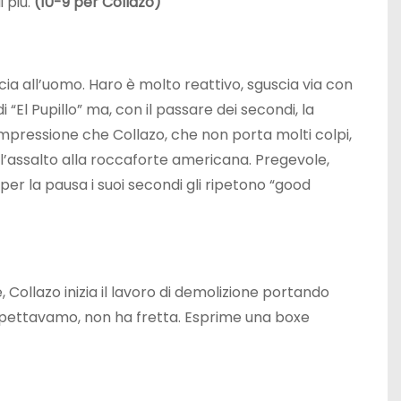
i più.
(10-9 per Collazo)
cia all’uomo. Haro è molto reattivo, sguscia via con
 “El Pupillo” ma, con il passare dei secondi, la
’impressione che Collazo, che non porta molti colpi,
l’assalto alla roccaforte americana. Pregevole,
 per la pausa i suoi secondi gli ripetono “good
 Collazo inizia il lavoro di demolizione portando
aspettavamo, non ha fretta. Esprime una boxe