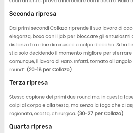
sbarramento, prova a incrociare con il destro. Nulla d
Seconda ripresa
Dai primi secondi Collazo riprende il suo lavoro di cac
eleganza, boxa con il jab per bloccare gli entusiasmi di
distanza tra i due diminuisce a colpo d’occhio. Si ha l
stia solo decidendo il momento migliore per sferrare 
comunque, il lavoro di Haro. Infatti, tornato all’angolo
round”.
(20-18 per Collazo)
Terza ripresa
Stesso copione dei primi due round ma, in questa fase,
colpi al corpo e alla testa, ma senza la foga che ci 
ragionata, esatta, chirurgica.
(30-27 per Collazo)
Quarta ripresa