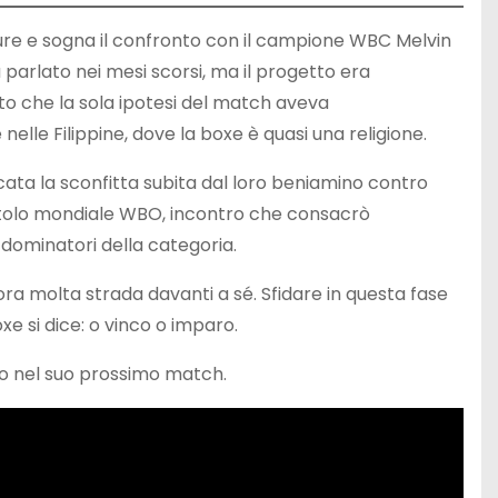
nture e sogna il confronto con il campione WBC Melvin
à parlato nei mesi scorsi, ma il progetto era
to che la sola ipotesi del match aveva
 nelle Filippine, dove la boxe è quasi una religione.
icata la sconfitta subita dal loro beniamino contro
 titolo mondiale WBO, incontro che consacrò
 dominatori della categoria.
ra molta strada davanti a sé. Sfidare in questa fase
xe si dice: o vinco o imparo.
o nel suo prossimo match.