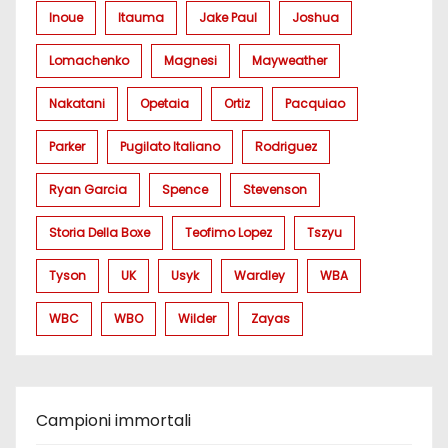
Inoue
Itauma
Jake Paul
Joshua
Lomachenko
Magnesi
Mayweather
Nakatani
Opetaia
Ortiz
Pacquiao
Parker
Pugilato Italiano
Rodriguez
Ryan Garcia
Spence
Stevenson
Storia Della Boxe
Teofimo Lopez
Tszyu
Tyson
UK
Usyk
Wardley
WBA
WBC
WBO
Wilder
Zayas
Campioni immortali