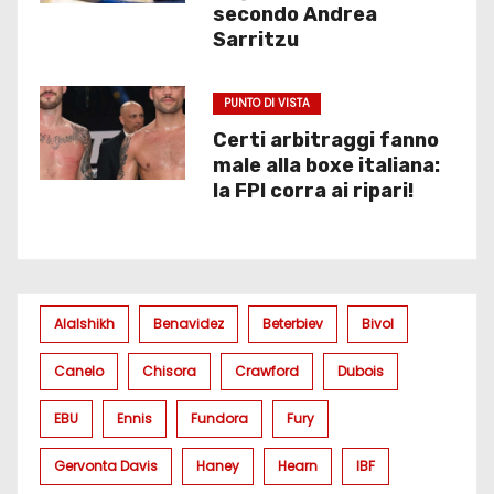
secondo Andrea
Sarritzu
PUNTO DI VISTA
Certi arbitraggi fanno
male alla boxe italiana:
la FPI corra ai ripari!
Alalshikh
Benavidez
Beterbiev
Bivol
Canelo
Chisora
Crawford
Dubois
EBU
Ennis
Fundora
Fury
Gervonta Davis
Haney
Hearn
IBF