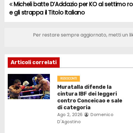
Micheli batte D’Addazio per KO al settimo r
N
e gli strappa il Titolo Italiano
a
v
Per restare sempre aggiornato, metti un li
i
g
Articoli correlati
a
z
RESOCONTI
Muratalla difende la
i
cintura IBF dei leggeri
contro Conceicao e sale
o
di categoria
Ago 2, 2026
Domenico
n
D'Agostino
e