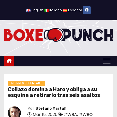
S
a
English
Italiano
Español
l
t
a
r
a
l
c
o
n
t
INFORMES DE COMBATES
Collazo domina a Haro y obliga a su
e
esquina a retirarlo tras seis asaltos
n
i
Por
Stefano Martufi
d
Mar 15, 2026
#WBA
,
#WBO