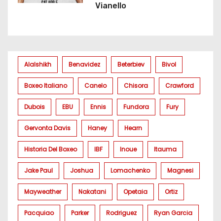
Vianello
Alalshikh
Benavidez
Beterbiev
Bivol
Boxeo Italiano
Canelo
Chisora
Crawford
Dubois
EBU
Ennis
Fundora
Fury
Gervonta Davis
Haney
Hearn
Historia Del Boxeo
IBF
Inoue
Itauma
Jake Paul
Joshua
Lomachenko
Magnesi
Mayweather
Nakatani
Opetaia
Ortiz
Pacquiao
Parker
Rodriguez
Ryan Garcia