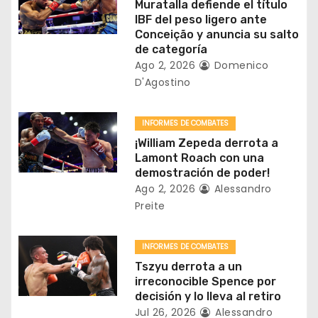
d
Muratalla defiende el título
IBF del peso ligero ante
e
Conceição y anuncia su salto
de categoría
e
Ago 2, 2026
Domenico
D'Agostino
n
t
INFORMES DE COMBATES
¡William Zepeda derrota a
r
Lamont Roach con una
demostración de poder!
a
Ago 2, 2026
Alessandro
Preite
d
a
INFORMES DE COMBATES
Tszyu derrota a un
s
irreconocible Spence por
decisión y lo lleva al retiro
Jul 26, 2026
Alessandro