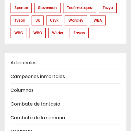
Spence
Stevenson
Teofimo Lopez
Tszyu
Tyson
UK
Usyk
Wardley
WBA
WBC
WBO
Wilder
Zayas
Adicionales
Campeones inmortales
Columnas
Combate de fantasìa
Combate de la semana