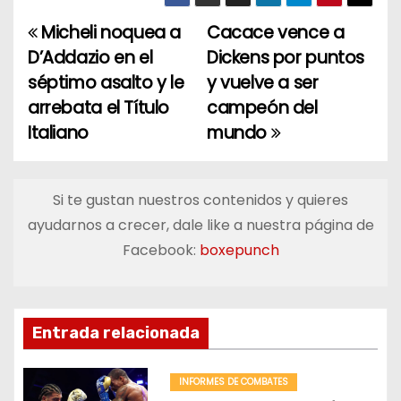
Micheli noquea a
Cacace vence a
N
D’Addazio en el
Dickens por puntos
a
séptimo asalto y le
y vuelve a ser
arrebata el Título
campeón del
v
Italiano
mundo
e
g
Si te gustan nuestros contenidos y quieres
a
ayudarnos a crecer, dale like a nuestra página de
Facebook:
boxepunch
c
i
ó
Entrada relacionada
n
INFORMES DE COMBATES