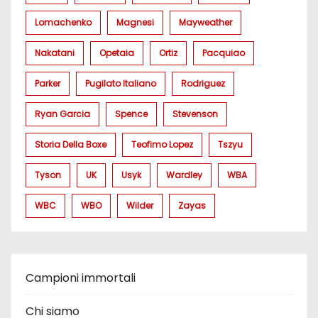
Lomachenko
Magnesi
Mayweather
Nakatani
Opetaia
Ortiz
Pacquiao
Parker
Pugilato Italiano
Rodriguez
Ryan Garcia
Spence
Stevenson
Storia Della Boxe
Teofimo Lopez
Tszyu
Tyson
UK
Usyk
Wardley
WBA
WBC
WBO
Wilder
Zayas
Campioni immortali
Chi siamo