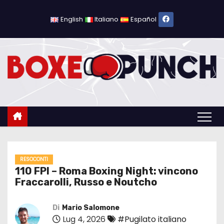
S
a
English
Italiano
Español
l
t
a
a
l
c
o
n
t
e
RESOCONTI
110 FPI – Roma Boxing Night: vincono
n
Fraccarolli, Russo e Noutcho
u
t
Di
Mario Salomone
o
Lug 4, 2026
#Pugilato italiano