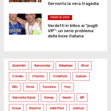
Gervonta la vera tragedia
PUNTO DI VISTA
Verdetti in bilico ai “pugili
VIP”: un serio problema
della boxe italiana
Alalshikh
Benavidez
Beterbiev
Bivol
Canelo
Chisora
Crawford
Dubois
EBU
Ennis
Fundora
Fury
Gervonta Davis
Haney
Hearn
IBF
Inoue
Itauma
Jake Paul
Joshua