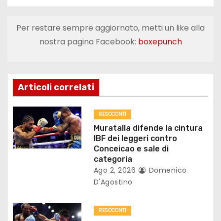
i
g
Per restare sempre aggiornato, metti un like alla
a
nostra pagina Facebook:
boxepunch
z
i
Articoli correlati
o
RESOCONTI
n
Muratalla difende la cintura
IBF dei leggeri contro
e
Conceicao e sale di
categoria
a
Ago 2, 2026
Domenico
D'Agostino
r
t
RESOCONTI