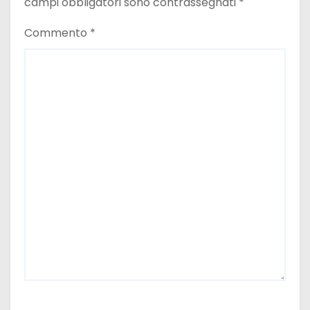
campi obbligatori sono contrassegnati
*
Commento
*