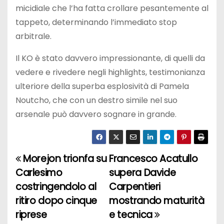
micidiale che l’ha fatta crollare pesantemente al
tappeto, determinando l’immediato stop
arbitrale.
Il KO è stato davvero impressionante, di quelli da
vedere e rivedere negli highlights, testimonianza
ulteriore della superba esplosività di Pamela
Noutcho, che con un destro simile nel suo
arsenale può davvero sognare in grande.
Morejon trionfa su
Francesco Acatullo
N
Carlesimo
supera Davide
a
costringendolo al
Carpentieri
ritiro dopo cinque
mostrando maturità
v
riprese
e tecnica