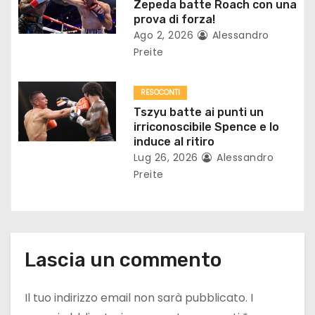
Zepeda batte Roach con una
i
prova di forza!
c
Ago 2, 2026
Alessandro
Preite
o
l
RESOCONTI
Tszyu batte ai punti un
i
irriconoscibile Spence e lo
induce al ritiro
Lug 26, 2026
Alessandro
Preite
Lascia un commento
Il tuo indirizzo email non sarà pubblicato.
I