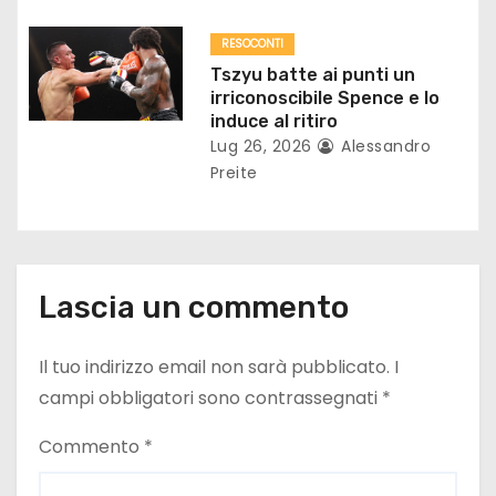
o
RESOCONTI
Tszyu batte ai punti un
l
irriconoscibile Spence e lo
induce al ritiro
i
Lug 26, 2026
Alessandro
Preite
Lascia un commento
Il tuo indirizzo email non sarà pubblicato.
I
campi obbligatori sono contrassegnati
*
Commento
*