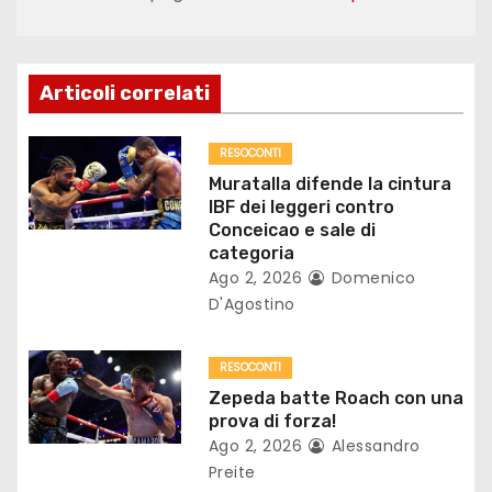
a
z
Articoli correlati
i
o
RESOCONTI
Muratalla difende la cintura
n
IBF dei leggeri contro
Conceicao e sale di
e
categoria
Ago 2, 2026
Domenico
a
D'Agostino
r
RESOCONTI
t
Zepeda batte Roach con una
prova di forza!
i
Ago 2, 2026
Alessandro
Preite
c