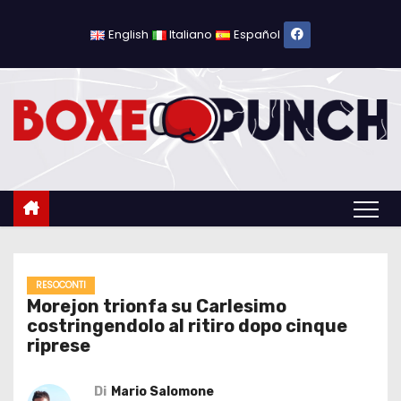
S
a
English
Italiano
Español
l
t
a
a
l
c
o
n
t
e
RESOCONTI
Morejon trionfa su Carlesimo
n
costringendolo al ritiro dopo cinque
u
riprese
t
o
Di
Mario Salomone