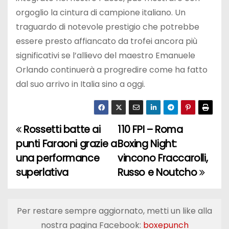
orgoglio la cintura di campione italiano. Un
traguardo di notevole prestigio che potrebbe
essere presto affiancato da trofei ancora più
significativi se l’allievo del maestro Emanuele
Orlando continuerà a progredire come ha fatto
dal suo arrivo in Italia sino a oggi.
Rossetti batte ai
110 FPI – Roma
N
punti Faraoni grazie a
Boxing Night:
a
una performance
vincono Fraccarolli,
superlativa
Russo e Noutcho
v
i
Per restare sempre aggiornato, metti un like alla
g
nostra pagina Facebook:
boxepunch