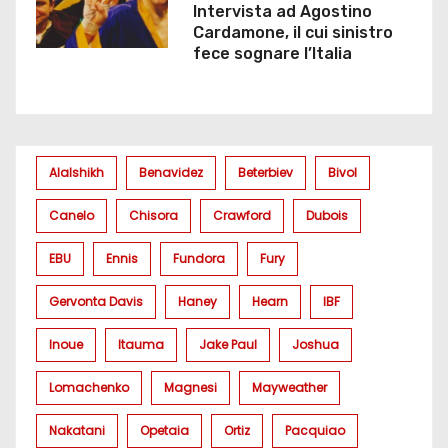
Intervista ad Agostino
Cardamone, il cui sinistro
fece sognare l’Italia
Alalshikh
Benavidez
Beterbiev
Bivol
Canelo
Chisora
Crawford
Dubois
EBU
Ennis
Fundora
Fury
Gervonta Davis
Haney
Hearn
IBF
Inoue
Itauma
Jake Paul
Joshua
Lomachenko
Magnesi
Mayweather
Nakatani
Opetaia
Ortiz
Pacquiao