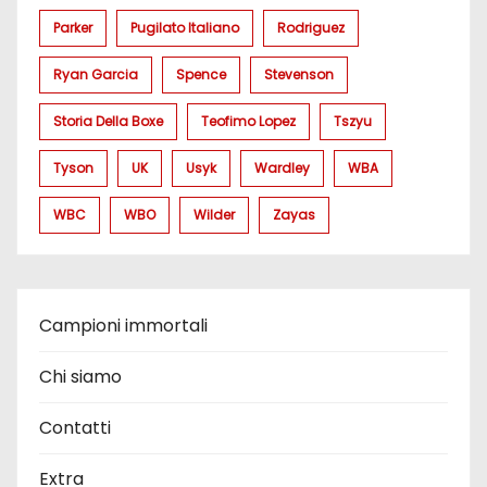
Parker
Pugilato Italiano
Rodriguez
Ryan Garcia
Spence
Stevenson
Storia Della Boxe
Teofimo Lopez
Tszyu
Tyson
UK
Usyk
Wardley
WBA
WBC
WBO
Wilder
Zayas
Campioni immortali
Chi siamo
Contatti
Extra