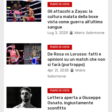
PUNTO DI VISTA
n
Gli attacchi a Zayas: la
cultura malata della boxe
e
vista come guerra all’ultimo
sangue
a
Lug 3, 2026
Mario Salomone
r
PUNTO DI VISTA
t
De Rosa vs Lorusso: fatti e
opinioni su un match che non
i
si farà (purtroppo)
Apr 21, 2026
Mario
c
Salomone
o
PUNTO DI VISTA
l
Lettera aperta a Giuseppe
i
Osnato, ingiustamente
sconfitto