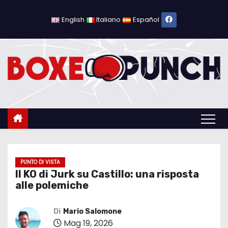
S
a
English
Italiano
Español
l
t
a
a
l
c
o
n
t
e
PUNTO DI VISTA
Il KO di Jurk su Castillo: una risposta
n
alle polemiche
u
t
Di
Mario Salomone
o
Mag 19, 2026