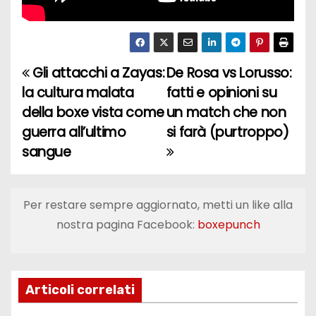
Gli attacchi a Zayas:
De Rosa vs Lorusso:
N
la cultura malata
fatti e opinioni su
a
della boxe vista come
un match che non
guerra all’ultimo
si farà (purtroppo)
v
sangue
i
g
Per restare sempre aggiornato, metti un like alla
a
nostra pagina Facebook:
boxepunch
z
i
Articoli correlati
o