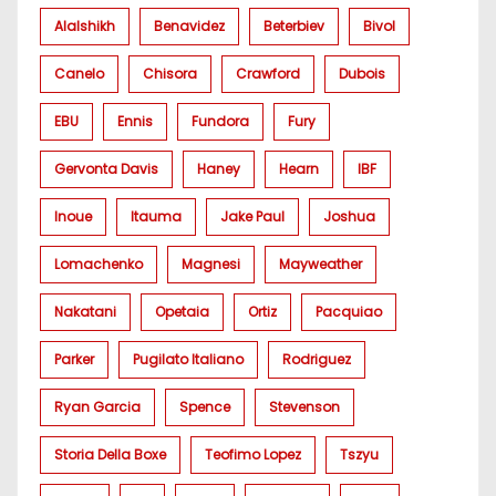
Alalshikh
Benavidez
Beterbiev
Bivol
Canelo
Chisora
Crawford
Dubois
EBU
Ennis
Fundora
Fury
Gervonta Davis
Haney
Hearn
IBF
Inoue
Itauma
Jake Paul
Joshua
Lomachenko
Magnesi
Mayweather
Nakatani
Opetaia
Ortiz
Pacquiao
Parker
Pugilato Italiano
Rodriguez
Ryan Garcia
Spence
Stevenson
Storia Della Boxe
Teofimo Lopez
Tszyu