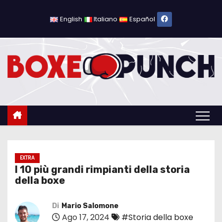
S
a
English
Italiano
Español
l
t
a
a
l
c
o
n
t
e
EXTRA
I 10 più grandi rimpianti della storia
n
della boxe
u
t
Di
Mario Salomone
o
Ago 17, 2024
#Storia della boxe