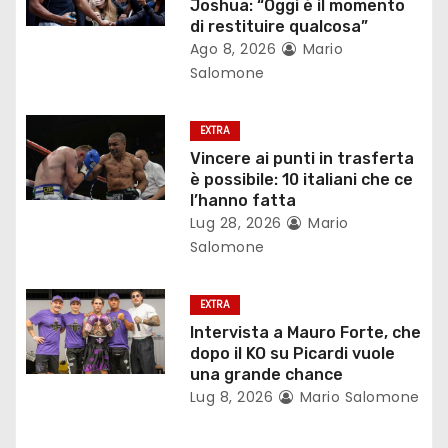
n
Joshua: “Oggi è il momento
di restituire qualcosa”
e
Ago 8, 2026
Mario
Salomone
a
r
EXTRA
Vincere ai punti in trasferta
t
è possibile: 10 italiani che ce
l’hanno fatta
i
Lug 28, 2026
Mario
Salomone
c
o
EXTRA
Intervista a Mauro Forte, che
l
dopo il KO su Picardi vuole
una grande chance
i
Lug 8, 2026
Mario Salomone