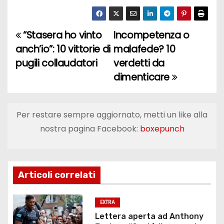
“Stasera ho vinto
Incompetenza o
N
anch’io”: 10 vittorie di
malafede? 10
a
pugili collaudatori
verdetti da
dimenticare
v
i
Per restare sempre aggiornato, metti un like alla
g
nostra pagina Facebook:
boxepunch
a
z
Articoli correlati
i
o
EXTRA
Lettera aperta ad Anthony