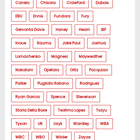
Canelo
Chisora
Crawford
Dubois
EBU
Ennis
Fundora
Fury
Gervonta Davis
Haney
Hearn
IBF
Inoue
Itauma
Jake Paul
Joshua
Lomachenko
Magnesi
Mayweather
Nakatani
Opetaia
Ortiz
Pacquiao
Parker
Pugilato Italiano
Rodriguez
Ryan Garcia
Spence
Stevenson
Storia Della Boxe
Teofimo Lopez
Tszyu
Tyson
UK
Usyk
Wardley
WBA
WBC
WBO
Wilder
Zayas