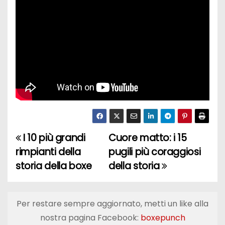
I 10 più grandi
Cuore matto: i 15
N
rimpianti della
pugili più coraggiosi
a
storia della boxe
della storia
v
i
Per restare sempre aggiornato, metti un like alla
nostra pagina Facebook:
boxepunch