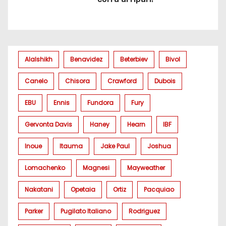
Alalshikh
Benavidez
Beterbiev
Bivol
Canelo
Chisora
Crawford
Dubois
EBU
Ennis
Fundora
Fury
Gervonta Davis
Haney
Hearn
IBF
Inoue
Itauma
Jake Paul
Joshua
Lomachenko
Magnesi
Mayweather
Nakatani
Opetaia
Ortiz
Pacquiao
Parker
Pugilato Italiano
Rodriguez