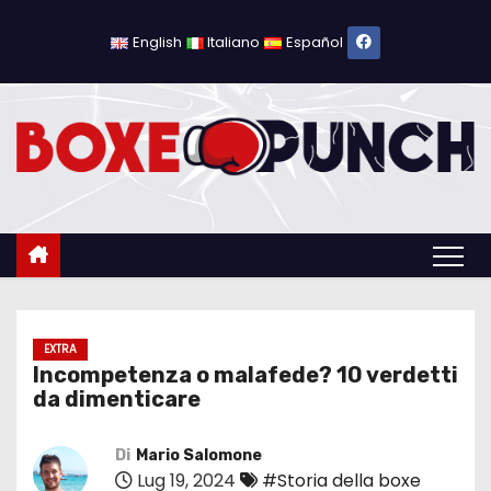
S
a
English
Italiano
Español
l
t
a
a
l
c
o
n
t
e
EXTRA
Incompetenza o malafede? 10 verdetti
n
da dimenticare
u
t
Di
Mario Salomone
o
Lug 19, 2024
#Storia della boxe