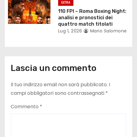
c
EXTRA
110 FPI – Roma Boxing Night:
o
analisi e pronostici dei
quattro match titolati
l
Lug 1, 2026
Mario Salomone
i
Lascia un commento
Il tuo indirizzo email non sarà pubblicato.
I
campi obbligatori sono contrassegnati
*
Commento
*