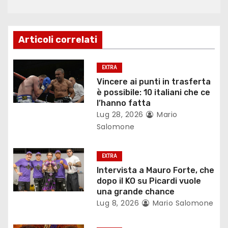
g
a
z
Articoli correlati
i
EXTRA
o
Vincere ai punti in trasferta
è possibile: 10 italiani che ce
n
l’hanno fatta
Lug 28, 2026
Mario
e
Salomone
a
EXTRA
r
Intervista a Mauro Forte, che
dopo il KO su Picardi vuole
t
una grande chance
Lug 8, 2026
Mario Salomone
i