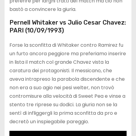
preferire per larghi tratti del match ma ciò non
bastò a convincere la giuria.
Pernell Whitaker vs Julio Cesar Chavez:
PARI (10/09/1993)
Forse la sconfitta di Whitaker contro Ramirez fu
un furto ancora peggiore ma preferiamo inserire
in lista il match col grande Chavez vista la
caratura dei protagonisti. Il messicano, che
aveva intrapreso la parabola discendente e che
non era a suo agio nei pesi welter, non trovò
contromisure alla velocità di Sweet Pea e vinse a
stento tre riprese su dodici. La giuria non se la
sentì di infliggergli la prima sconfitta da pro e
decretò un inspiegabile pareggio.