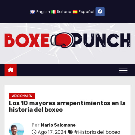
S
a
English
Italiano
Español
l
t
a
r
a
l
c
o
n
t
ADICIONALES
Los 10 mayores arrepentimientos en la
e
historia del boxeo
n
i
Por
Mario Salomone
d
Ago 17, 2024
#Historia del boxeo