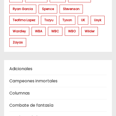
Ryan Garcia
Spence
Stevenson
Teofimo Lopez
Tszyu
Tyson
UK
Usyk
Wardley
WBA
WBC
WBO
Wilder
Zayas
Adicionales
Campeones inmortales
Columnas
Combate de fantasìa