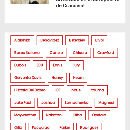
de Cracovia!
Alalshikh
Benavidez
Beterbiev
Bivol
Boxeo Italiano
Canelo
Chisora
Crawford
Dubois
EBU
Ennis
Fury
Gervonta Davis
Haney
Hearn
Historia Del Boxeo
IBF
Inoue
Itauma
Jake Paul
Joshua
Lomachenko
Magnesi
Mayweather
Nakatani
Oliha
Opetaia
Ortiz
Pacquiao
Parker
Rodriguez