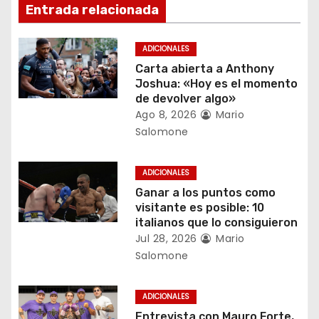
i
Entrada relacionada
ó
ADICIONALES
n
Carta abierta a Anthony
Joshua: «Hoy es el momento
d
de devolver algo»
Ago 8, 2026
Mario
e
Salomone
e
ADICIONALES
n
Ganar a los puntos como
visitante es posible: 10
t
italianos que lo consiguieron
r
Jul 28, 2026
Mario
Salomone
a
d
ADICIONALES
Entrevista con Mauro Forte,