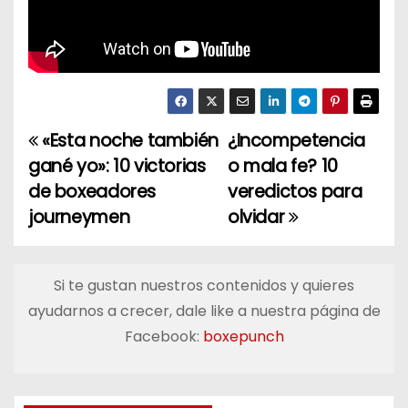
«Esta noche también
¿Incompetencia
N
gané yo»: 10 victorias
o mala fe? 10
a
de boxeadores
veredictos para
journeymen
olvidar
v
e
Si te gustan nuestros contenidos y quieres
g
ayudarnos a crecer, dale like a nuestra página de
a
Facebook:
boxepunch
c