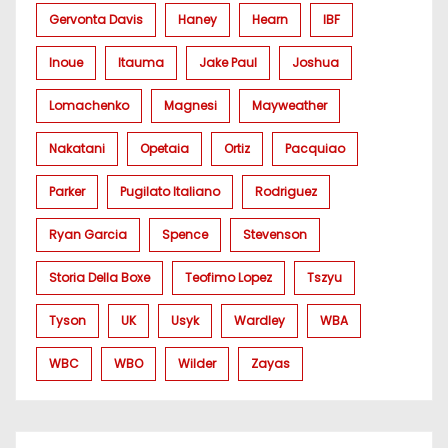
Gervonta Davis
Haney
Hearn
IBF
Inoue
Itauma
Jake Paul
Joshua
Lomachenko
Magnesi
Mayweather
Nakatani
Opetaia
Ortiz
Pacquiao
Parker
Pugilato Italiano
Rodriguez
Ryan Garcia
Spence
Stevenson
Storia Della Boxe
Teofimo Lopez
Tszyu
Tyson
UK
Usyk
Wardley
WBA
WBC
WBO
Wilder
Zayas