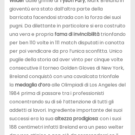
Wilder
dalle grinfie di
Tyson Fury
, Mark Breland in
gioventù era stato dall’altra parte della
barricata facendosi strada con la forza dei suoi
pugni. Da dilettante in particolare si era costruito
una vera e propria
fama di invincibilità
trionfando
per ben 110 volte in 111 match disputati in canotta
per poi vendicare da pro l’unica sconfitta. Unico
pugile della storia ad aver vinto per cinque volte
consecutive il torneo Golden Gloves di New York,
Breland conquistò con una cavalcata trionfale
la
medaglia d’oro
alle Olimpiadi di Los Angeles del
1984 prima di passare tra i professionisti
concentrando su di sé l’attenzione di tutti gli
addetti ai lavori. Ingrediente importante dei suoi
successi era la sua
altezza prodigiosa
: con i suoi
188 centimetri infatti Breland era un peso welter