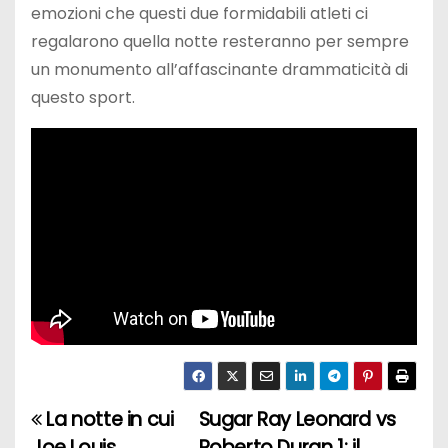
emozioni che questi due formidabili atleti ci
regalarono quella notte resteranno per sempre
un monumento all’affascinante drammaticità di
questo sport.
La notte in cui
Sugar Ray Leonard vs
N
Joe Louis
Roberto Duran 1: il