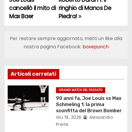
a
cancellò il mito di
ringhio di Manos De
Max Baer
Piedra!
v
i
Per restare sempre aggiornato, metti un like alla
g
nostra pagina Facebook:
boxepunch
a
z
Articoli correlati
i
o
GRANDI MATCH DEL PASSATO
90 anni fa, Joe Louis vs Max
n
Schmeling 1: la prima
sconfitta del Brown Bomber
e
Giu 19, 2026
Alessandro
Preite
a