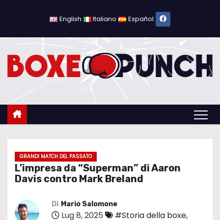
S
a
English
Italiano
Español
l
t
a
a
l
c
o
n
t
e
GRANDI MATCH DEL PASSATO
L’impresa da “Superman” di Aaron
n
Davis contro Mark Breland
u
t
Di
Mario Salomone
o
Lug 8, 2025
#Storia della boxe
,