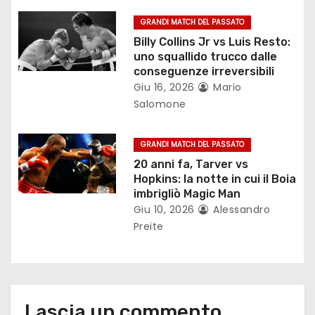
r
GRANDI MATCH DEL PASSATO
Billy Collins Jr vs Luis Resto:
t
uno squallido trucco dalle
conseguenze irreversibili
i
Giu 16, 2026
Mario
Salomone
c
o
GRANDI MATCH DEL PASSATO
20 anni fa, Tarver vs
l
Hopkins: la notte in cui il Boia
imbrigliò Magic Man
i
Giu 10, 2026
Alessandro
Preite
Lascia un commento