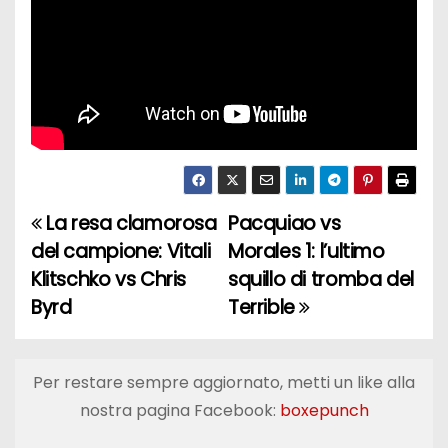
La resa clamorosa
Pacquiao vs
N
del campione: Vitali
Morales 1: l’ultimo
a
Klitschko vs Chris
squillo di tromba del
Byrd
Terrible
v
i
Per restare sempre aggiornato, metti un like alla
g
nostra pagina Facebook:
boxepunch
a