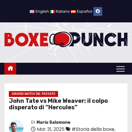
S
a
English
Italiano
Español
l
t
a
a
l
c
o
n
t
e
GRANDI MATCH DEL PASSATO
John Tate vs Mike Weaver: il colpo
n
disperato di “Hercules”
u
t
Di
Mario Salomone
o
Mar 31, 2025
#Storia della boxe
,