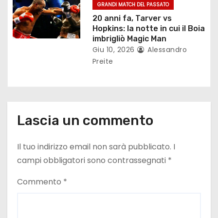
o
GRANDI MATCH DEL PASSATO
20 anni fa, Tarver vs
l
Hopkins: la notte in cui il Boia
imbrigliò Magic Man
i
Giu 10, 2026
Alessandro
Preite
Lascia un commento
Il tuo indirizzo email non sarà pubblicato.
I
campi obbligatori sono contrassegnati
*
Commento
*