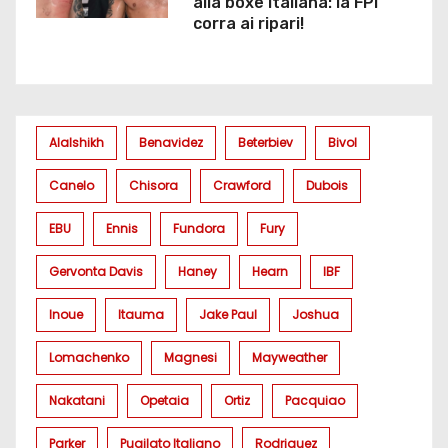
alla boxe italiana: la FPI
corra ai ripari!
Alalshikh
Benavidez
Beterbiev
Bivol
Canelo
Chisora
Crawford
Dubois
EBU
Ennis
Fundora
Fury
Gervonta Davis
Haney
Hearn
IBF
Inoue
Itauma
Jake Paul
Joshua
Lomachenko
Magnesi
Mayweather
Nakatani
Opetaia
Ortiz
Pacquiao
Parker
Pugilato Italiano
Rodriguez