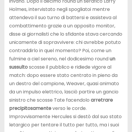
invano. Dopo il decimo round un serafico Larry
Holmes, intervistato negli spogliatoi mentre
attendeva il suo turno di battersi e assisteva al
combattimento grazie a un apposito monitor,
disse ai giornalisti che lo sfidante stava cercando
unicamente di sopravvivere: chi avrebbe potuto
contraddirlo in quel momento? Poi, come un
fulmine a ciel sereno, nel dodicesimo round
un
sussulto
scosse il pubblico e ridiede vigore al
match: dopo essere stato centrato in pieno da
un destro del campione, Weaver, quasi animato
da un impulso elettrico, lasciò partire un gancio
sinistro che scosse Tate facendolo
arretrare
precipitosamente
verso le corde.
Improvvisamente Hercules si destò dal suo stato
letargico per tentare il tutto per tutto, ma i suoi