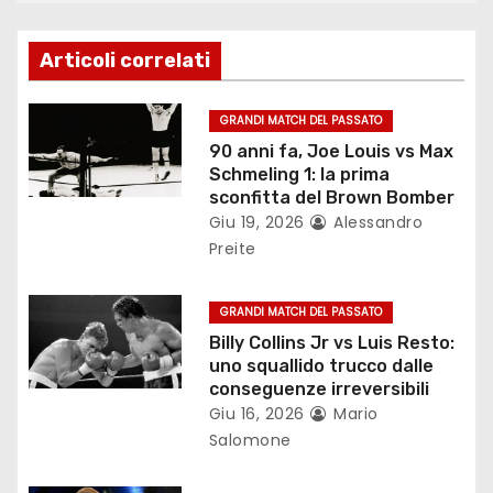
z
Articoli correlati
i
o
GRANDI MATCH DEL PASSATO
90 anni fa, Joe Louis vs Max
n
Schmeling 1: la prima
sconfitta del Brown Bomber
e
Giu 19, 2026
Alessandro
Preite
a
r
GRANDI MATCH DEL PASSATO
Billy Collins Jr vs Luis Resto:
t
uno squallido trucco dalle
conseguenze irreversibili
i
Giu 16, 2026
Mario
Salomone
c