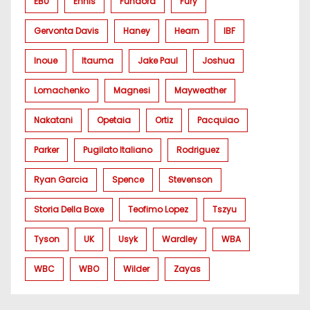
EBU
Ennis
Fundora
Fury
Gervonta Davis
Haney
Hearn
IBF
Inoue
Itauma
Jake Paul
Joshua
Lomachenko
Magnesi
Mayweather
Nakatani
Opetaia
Ortiz
Pacquiao
Parker
Pugilato Italiano
Rodriguez
Ryan Garcia
Spence
Stevenson
Storia Della Boxe
Teofimo Lopez
Tszyu
Tyson
UK
Usyk
Wardley
WBA
WBC
WBO
Wilder
Zayas