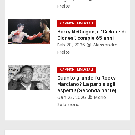
a
Preite
r
CAMPIONI IMMORTALI
t
Barry McGuigan, il “Ciclone di
Clones”, compie 65 anni
i
Feb 28, 2026
Alessandro
Preite
c
o
CAMPIONI IMMORTALI
Quanto grande fu Rocky
l
Marciano? La parola agli
esperti! (Seconda parte)
i
Gen 23, 2026
Mario
Salomone