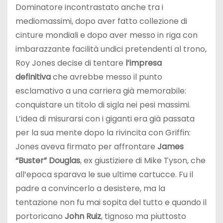
Dominatore incontrastato anche tra i
mediomassimi, dopo aver fatto collezione di
cinture mondiali e dopo aver messo in riga con
imbarazzante facilità undici pretendenti al trono,
Roy Jones decise di tentare
l’impresa
definitiva
che avrebbe messo il punto
esclamativo a una carriera già memorabile:
conquistare un titolo di sigla nei pesi massimi.
L’idea di misurarsi con i giganti era già passata
per la sua mente dopo la rivincita con Griffin:
Jones aveva firmato per affrontare
James
“Buster” Douglas
, ex giustiziere di Mike Tyson, che
all’epoca sparava le sue ultime cartucce. Fu il
padre a convincerlo a desistere, ma la
tentazione non fu mai sopita del tutto e quando il
portoricano
John Ruiz
, tignoso ma piuttosto