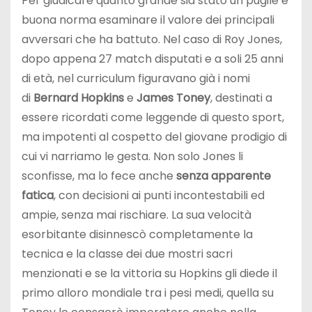
Per giudicare quanto grande sia stato un pugile è
buona norma esaminare il valore dei principali
avversari che ha battuto. Nel caso di Roy Jones,
dopo appena 27 match disputati e a soli 25 anni
di età, nel curriculum figuravano già i nomi
di
Bernard Hopkins
e
James Toney
, destinati a
essere ricordati come leggende di questo sport,
ma impotenti al cospetto del giovane prodigio di
cui vi narriamo le gesta. Non solo Jones li
sconfisse, ma lo fece anche
senza apparente
fatica
, con decisioni ai punti incontestabili ed
ampie, senza mai rischiare. La sua velocità
esorbitante disinnescò completamente la
tecnica e la classe dei due mostri sacri
menzionati e se la vittoria su Hopkins gli diede il
primo alloro mondiale tra i pesi medi, quella su