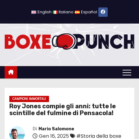
S
a
English
Italiano
Español
l
t
a
a
l
c
o
n
t
e
CAMPIONI IMMORTALI
Roy Jones compie gli anni: tutte le
n
scintille del fulmine di Pensacola!
u
t
Di
Mario Salomone
o
Gen 16, 2025
#Storia della boxe