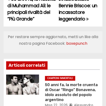
N
di Muhammad Ali: le
Bennie Briscoe: un
a
principali rivalità del
incassatore
“Più Grande”
leggendario
v
i
Per restare sempre aggiornato, metti un like alla
g
nostra pagina Facebook:
boxepunch
a
z
Articoli correlati
i
o
CAMPIONI IMMORTALI
50 anni fa, la morte cruenta
n
di Oscar “Ringo” Bonavena,
idolo assoluto del popolo
e
argentino
Mag 22, 2026
Alessandro