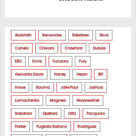
Alalshikh
Benavidez
Beterbiev
Bivol
Canelo
Chisora
Crawford
Dubois
EBU
Ennis
Fundora
Fury
Gervonta Davis
Haney
Hearn
IBF
Inoue
Itauma
Jake Paul
Joshua
Lomachenko
Magnesi
Mayweather
Nakatani
Opetaia
Ortiz
Pacquiao
Parker
Pugilato Italiano
Rodriguez