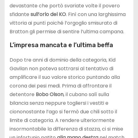
devastante che portò svariate volte il povero
sfidante
sull’orlo del KO
. Finì con una larghissima
vittoria ai punti poiché l’orgoglio smisurato di
Bratton gli permise di sentire l’ultima campana.
L’impresa mancata e l’ultima beffa
Dopo tre anni di dominio della categoria, Kid
Gavilan non poteva sottrarsi al tentativo di
amplificare il suo valore storico puntando alla
corona dei pesi medi. Prima di affrontare il
detentore
Bobo Olson
, il cubano salì sulla
bilancia senza neppure togliersi i vestiti e
ciononostante l’ago si fermò due chili sotto il
limite di categoria. A rendere ulteriormente
insormontabile la differenza di stazza, ci si mise
un infortunio patito
alla mano destra
nel match