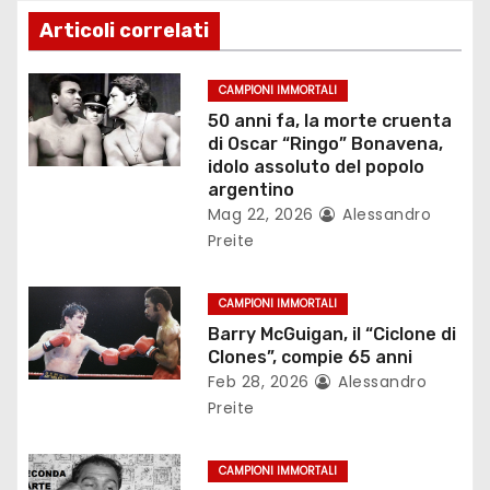
z
Articoli correlati
i
o
CAMPIONI IMMORTALI
50 anni fa, la morte cruenta
n
di Oscar “Ringo” Bonavena,
idolo assoluto del popolo
e
argentino
Mag 22, 2026
Alessandro
a
Preite
r
CAMPIONI IMMORTALI
t
Barry McGuigan, il “Ciclone di
Clones”, compie 65 anni
i
Feb 28, 2026
Alessandro
Preite
c
o
CAMPIONI IMMORTALI