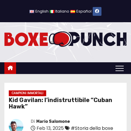
S
a
English
Italiano
Español
l
t
a
a
l
c
o
n
t
e
CAMPIONI IMMORTALI
Kid Gavilan: l’indistruttibile “Cuban
n
Hawk”
u
t
Di
Mario Salomone
o
Feb 13, 2025
#Storia della boxe