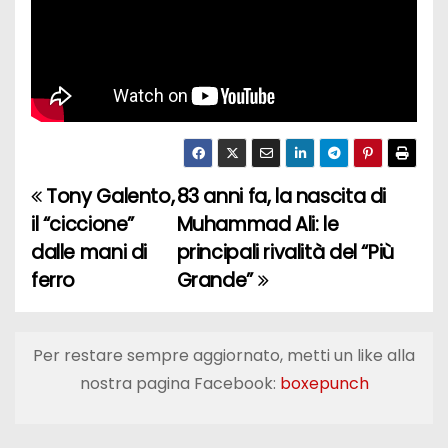
Tony Galento,
83 anni fa, la nascita di
N
il “ciccione”
Muhammad Ali: le
a
dalle mani di
principali rivalità del “Più
ferro
Grande”
v
i
Per restare sempre aggiornato, metti un like alla
g
nostra pagina Facebook:
boxepunch
a