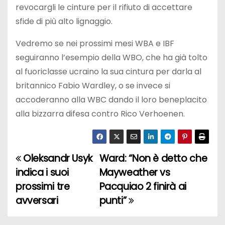
revocargli le cinture per il rifiuto di accettare
sfide di più alto lignaggio.
Vedremo se nei prossimi mesi WBA e IBF
seguiranno l’esempio della WBO, che ha già tolto
al fuoriclasse ucraino la sua cintura per darla al
britannico Fabio Wardley, o se invece si
accoderanno alla WBC dando il loro beneplacito
alla bizzarra difesa contro Rico Verhoenen.
Oleksandr Usyk
Ward: “Non è detto che
N
indica i suoi
Mayweather vs
a
prossimi tre
Pacquiao 2 finirà ai
avversari
punti”
v