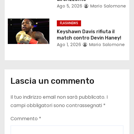
i
Ago 5, 2026
Mario Salomone
c
FLASHNEWS
o
Keyshawn Davis rifiuta il
match contro Devin Haney!
l
Ago 1, 2026
Mario Salomone
i
Lascia un commento
Il tuo indirizzo email non sarà pubblicato.
I
campi obbligatori sono contrassegnati
*
Commento
*