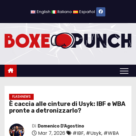
S
a
English
Italiano
Español
l
t
a
a
l
c
o
n
t
e
FLASHNEWS
È caccia alle cinture di Usyk: IBF e WBA
n
pronte a detronizzarlo?
u
t
Di
Domenico D'Agostino
o
Mar 7, 2026
#IBF
,
#Usyk
,
#WBA