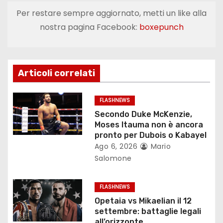
i
Per restare sempre aggiornato, metti un like alla
g
nostra pagina Facebook:
boxepunch
a
z
Articoli correlati
i
o
FLASHNEWS
Secondo Duke McKenzie,
n
Moses Itauma non è ancora
pronto per Dubois o Kabayel
e
Ago 6, 2026
Mario
Salomone
a
r
FLASHNEWS
Opetaia vs Mikaelian il 12
t
settembre: battaglie legali
all’orizzonte