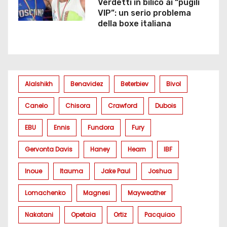
Verdetti in bilico ai “pugili
VIP”: un serio problema
della boxe italiana
Alalshikh
Benavidez
Beterbiev
Bivol
Canelo
Chisora
Crawford
Dubois
EBU
Ennis
Fundora
Fury
Gervonta Davis
Haney
Hearn
IBF
Inoue
Itauma
Jake Paul
Joshua
Lomachenko
Magnesi
Mayweather
Nakatani
Opetaia
Ortiz
Pacquiao