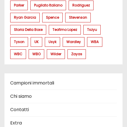
Parker
Pugilato Italiano
Rodriguez
Ryan Garcia
Spence
Stevenson
Storia Della Boxe
Teofimo Lopez
Tszyu
Tyson
UK
Usyk
Wardley
WBA
WBC
WBO
Wilder
Zayas
Campioni immortali
Chi siamo
Contatti
Extra