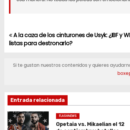
A la caza de los cinturones de Usyk: ¿IBF y 
N
listas para destronarlo?
a
v
Si te gustan nuestros contenidos y quieres ayudarno
e
boxe
g
a
Entrada relacionada
c
FLASHNEWS
i
Opetaia vs. Mikaelian el 12