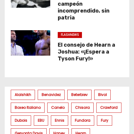
campeón
incomprendido, sin
patria
FLASHNEWS
El consejo de Hearn a
Joshua: «¡Espera a
Tyson Fury!»
Alalshikh
Benavidez
Beterbiev
Bivol
Boxeo Italiano
Canelo
Chisora
Crawford
Dubois
EBU
Ennis
Fundora
Fury
Gervonta Davis
Haney
Hearn