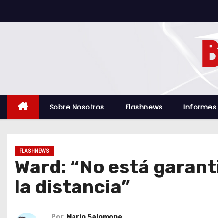
S
a
l
t
a
r
a
l
Sobre Nosotros
Flashnews
Informes
c
o
n
FLASHNEWS
t
Ward: “No está garant
e
la distancia”
n
i
d
Por
Mario Salomone