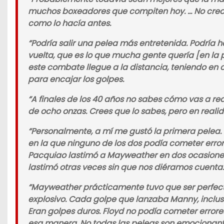
muchos boxeadores que compiten hoy. … No creo
como lo hacía antes.
“Podría salir una pelea más entretenida. Podría
vuelta, que es lo que mucha gente quería [en la 
este combate llegue a la distancia, teniendo en
para encajar los golpes.
“A finales de los 40 años no sabes cómo vas a r
de ocho onzas. Crees que lo sabes, pero en realid
“Personalmente, a mí me gustó la primera pelea. 
en la que ninguno de los dos podía cometer errore
Pacquiao lastimó a Mayweather en dos ocasiones
lastimó otras veces sin que nos diéramos cuenta.
“Mayweather prácticamente tuvo que ser perfec
explosivo. Cada golpe que lanzaba Manny, inclu
Eran golpes duros. Floyd no podía cometer error
esa manera. No todas las peleas son emocionan