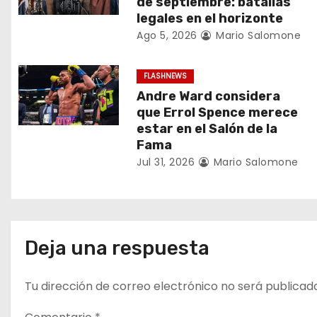
de septiembre: batallas
ó
legales en el horizonte
n
Ago 5, 2026
Mario Salomone
d
FLASHNEWS
e
Andre Ward considera
que Errol Spence merece
e
estar en el Salón de la
Fama
n
Jul 31, 2026
Mario Salomone
t
r
a
Deja una respuesta
d
Tu dirección de correo electrónico no será publicad
a