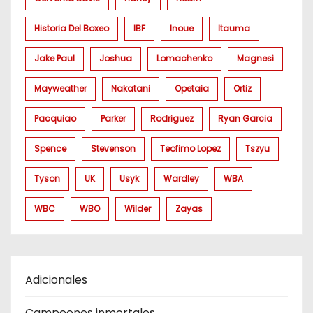
Historia Del Boxeo
IBF
Inoue
Itauma
Jake Paul
Joshua
Lomachenko
Magnesi
Mayweather
Nakatani
Opetaia
Ortiz
Pacquiao
Parker
Rodriguez
Ryan Garcia
Spence
Stevenson
Teofimo Lopez
Tszyu
Tyson
UK
Usyk
Wardley
WBA
WBC
WBO
Wilder
Zayas
Adicionales
Campeones inmortales