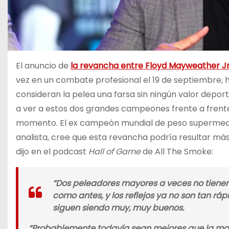
El anuncio de
la revancha entre Floyd Mayweather J
vez en un combate profesional el 19 de septiembre, ha
consideran la pelea una farsa sin ningún valor deport
a ver a estos dos grandes campeones frente a frent
momento. El ex campeón mundial de peso supermed
analista, cree que esta revancha podría resultar má
dijo en el podcast
Hall of Game
de All The Smoke:
“Dos peleadores mayores a veces no tienen 
como antes, y los reflejos ya no son tan ráp
siguen siendo muy, muy buenos.
“Probablemente todavía sean mejores que la may