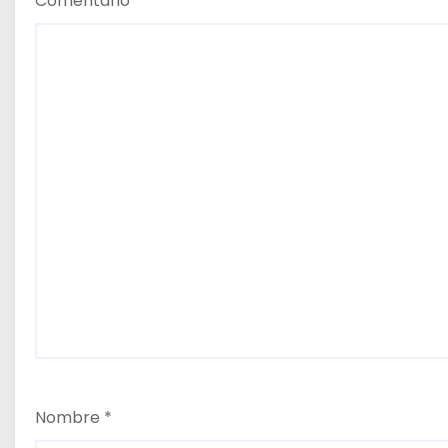
Comentario
*
s
Nombre
*