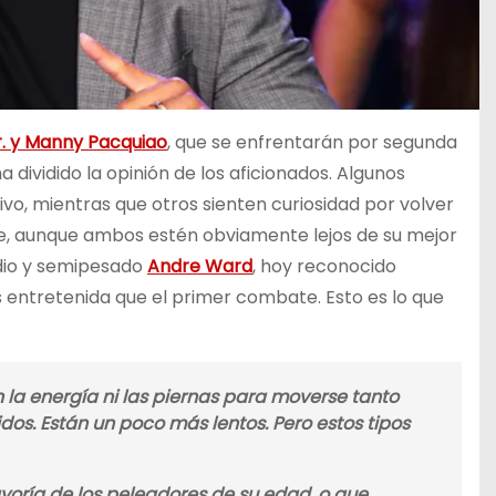
r. y Manny Pacquiao
, que se enfrentarán por segunda
 dividido la opinión de los aficionados. Algunos
ivo, mientras que otros sienten curiosidad por volver
e, aunque ambos estén obviamente lejos de su mejor
io y semipesado
Andre Ward
, hoy reconocido
s entretenida que el primer combate. Esto es lo que
la energía ni las piernas para moverse tanto
idos. Están un poco más lentos. Pero estos tipos
oría de los peleadores de su edad, o que