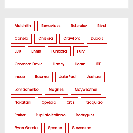
Alalshikh
Benavidez
Beterbiev
Bivol
Canelo
Chisora
Crawford
Dubois
EBU
Ennis
Fundora
Fury
Gervonta Davis
Haney
Hearn
IBF
Inoue
Itauma
Jake Paul
Joshua
Lomachenko
Magnesi
Mayweather
Nakatani
Opetaia
Ortiz
Pacquiao
Parker
Pugilato Italiano
Rodriguez
Ryan Garcia
Spence
Stevenson