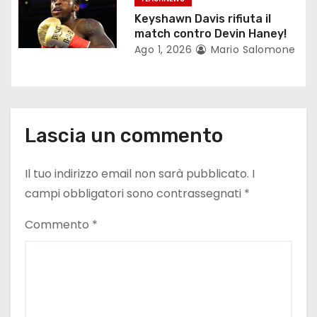
o
Keyshawn Davis rifiuta il
match contro Devin Haney!
l
Ago 1, 2026
Mario Salomone
i
Lascia un commento
Il tuo indirizzo email non sarà pubblicato.
I
campi obbligatori sono contrassegnati
*
Commento
*