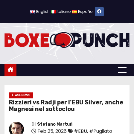
S
a
English
Italiano
Español
l
t
a
a
l
c
o
n
t
e
FLASHNEWS
Rizzieri vs Radji per l’EBU Silver, anche
n
Magnesi nel sottoclou
u
t
Di
Stefano Martufi
o
Feb 25, 2026
#EBU
,
#Pugilato