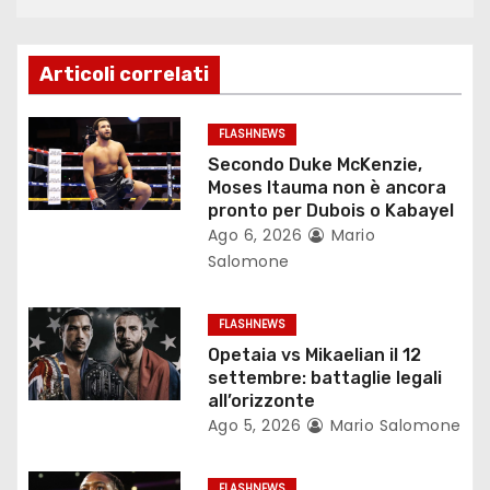
a
z
Articoli correlati
i
o
FLASHNEWS
Secondo Duke McKenzie,
n
Moses Itauma non è ancora
pronto per Dubois o Kabayel
e
Ago 6, 2026
Mario
Salomone
a
r
FLASHNEWS
Opetaia vs Mikaelian il 12
t
settembre: battaglie legali
all’orizzonte
i
Ago 5, 2026
Mario Salomone
c
FLASHNEWS