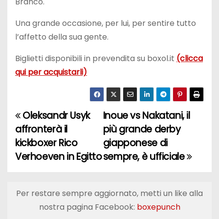
Branco.
Una grande occasione, per lui, per sentire tutto
l’affetto della sua gente.
Biglietti disponibili in prevendita su boxol.it
(clicca
qui per acquistarli)
Oleksandr Usyk
Inoue vs Nakatani, il
N
affronterà il
più grande derby
a
kickboxer Rico
giapponese di
Verhoeven in Egitto
sempre, è ufficiale
v
i
Per restare sempre aggiornato, metti un like alla
g
nostra pagina Facebook:
boxepunch