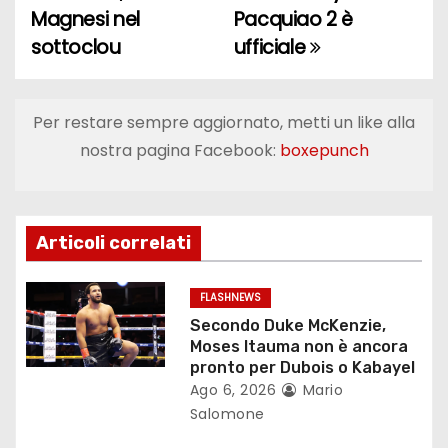
a
Magnesi nel
Pacquiao 2 è
sottoclou
ufficiale
v
i
Per restare sempre aggiornato, metti un like alla
g
nostra pagina Facebook:
boxepunch
a
z
Articoli correlati
i
o
FLASHNEWS
Secondo Duke McKenzie,
n
Moses Itauma non è ancora
pronto per Dubois o Kabayel
e
Ago 6, 2026
Mario
Salomone
a