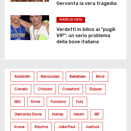
Gervonta la vera tragedia
PUNTO DI VISTA
Verdetti in bilico ai “pugili
VIP”: un serio problema
della boxe italiana
Alalshikh
Benavidez
Beterbiev
Bivol
Canelo
Chisora
Crawford
Dubois
EBU
Ennis
Fundora
Fury
Gervonta Davis
Haney
Hearn
IBF
Inoue
Itauma
Jake Paul
Joshua