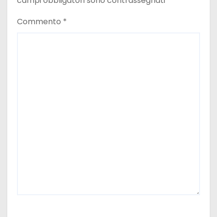
campi obbligatori sono contrassegnati
*
Commento
*