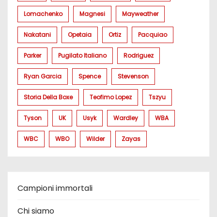
Lomachenko
Magnesi
Mayweather
Nakatani
Opetaia
Ortiz
Pacquiao
Parker
Pugilato Italiano
Rodriguez
Ryan Garcia
Spence
Stevenson
Storia Della Boxe
Teofimo Lopez
Tszyu
Tyson
UK
Usyk
Wardley
WBA
WBC
WBO
Wilder
Zayas
Campioni immortali
Chi siamo