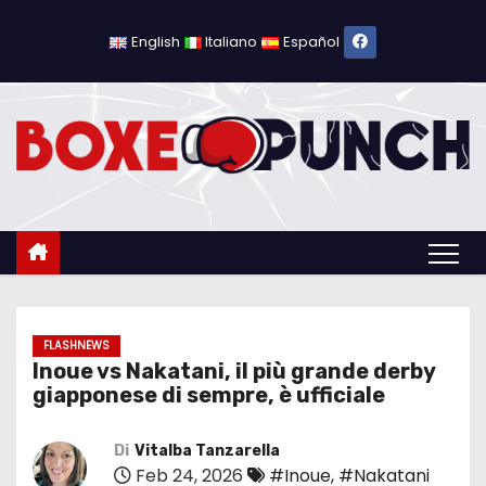
S
a
English
Italiano
Español
l
t
a
a
l
c
o
n
t
e
FLASHNEWS
Inoue vs Nakatani, il più grande derby
n
giapponese di sempre, è ufficiale
u
t
Di
Vitalba Tanzarella
o
Feb 24, 2026
#Inoue
,
#Nakatani