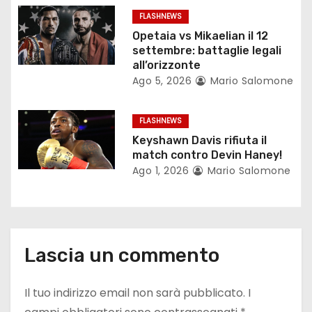
r
FLASHNEWS
Opetaia vs Mikaelian il 12
t
settembre: battaglie legali
all’orizzonte
i
Ago 5, 2026
Mario Salomone
c
FLASHNEWS
o
Keyshawn Davis rifiuta il
match contro Devin Haney!
l
Ago 1, 2026
Mario Salomone
i
Lascia un commento
Il tuo indirizzo email non sarà pubblicato.
I