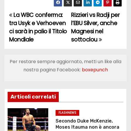
La WBC conferma:
Rizzieri vs Radji per
N
tra Usyk e Verhoeven
l’EBU Silver, anche
a
ci sarà in palio il Titolo
Magnesi nel
Mondiale
sottoclou
v
i
Per restare sempre aggiornato, metti un like alla
g
nostra pagina Facebook:
boxepunch
a
z
Articoli correlati
i
o
FLASHNEWS
Secondo Duke McKenzie,
n
Moses Itauma non è ancora