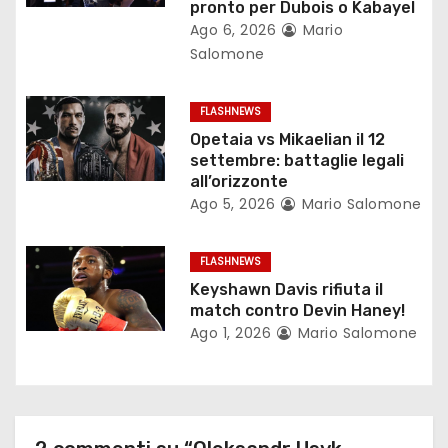
pronto per Dubois o Kabayel
e
Ago 6, 2026
Mario
Salomone
a
r
FLASHNEWS
Opetaia vs Mikaelian il 12
t
settembre: battaglie legali
all’orizzonte
i
Ago 5, 2026
Mario Salomone
c
FLASHNEWS
o
Keyshawn Davis rifiuta il
match contro Devin Haney!
l
Ago 1, 2026
Mario Salomone
i