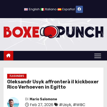
S
a
English
Italiano
Español
l
t
a
a
l
c
o
n
t
e
FLASHNEWS
Oleksandr Usyk affronterà il kickboxer
n
Rico Verhoeven in Egitto
u
t
Di
Mario Salomone
o
Feb 27, 2026
#Usyk
,
#WBC