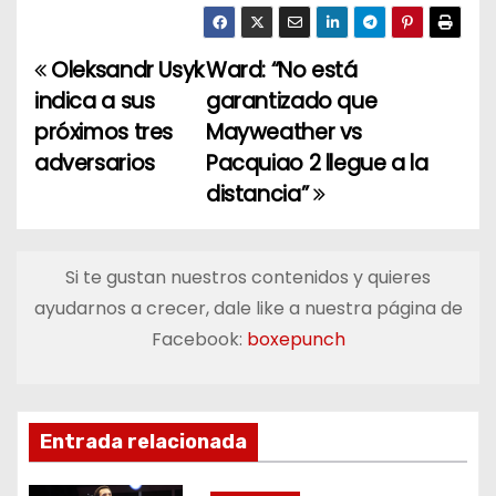
Oleksandr Usyk
Ward: “No está
N
indica a sus
garantizado que
a
próximos tres
Mayweather vs
adversarios
Pacquiao 2 llegue a la
v
distancia”
e
g
Si te gustan nuestros contenidos y quieres
a
ayudarnos a crecer, dale like a nuestra página de
Facebook:
boxepunch
c
i
ó
Entrada relacionada