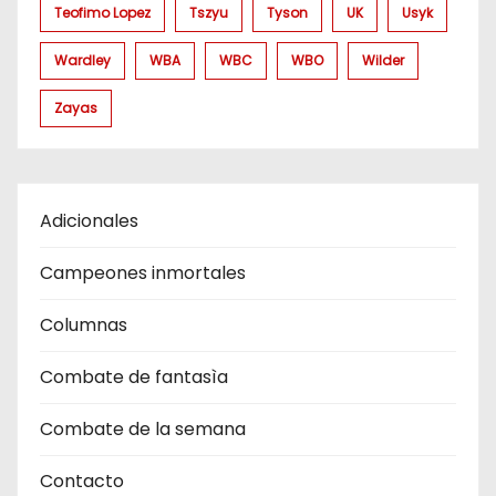
Teofimo Lopez
Tszyu
Tyson
UK
Usyk
Wardley
WBA
WBC
WBO
Wilder
Zayas
Adicionales
Campeones inmortales
Columnas
Combate de fantasìa
Combate de la semana
Contacto