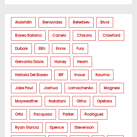
Alalshikh
Benavidez
Beterbiev
Bivol
Boxeo Italiano
Canelo
Chisora
Crawford
Dubois
EBU
Ennis
Fury
Gervonta Davis
Haney
Hearn
Historia Del Boxeo
IBF
Inoue
Itauma
Jake Paul
Joshua
Lomachenko
Magnesi
Mayweather
Nakatani
Oliha
Opetaia
Ortiz
Pacquiao
Parker
Rodriguez
Ryan Garcia
Spence
Stevenson