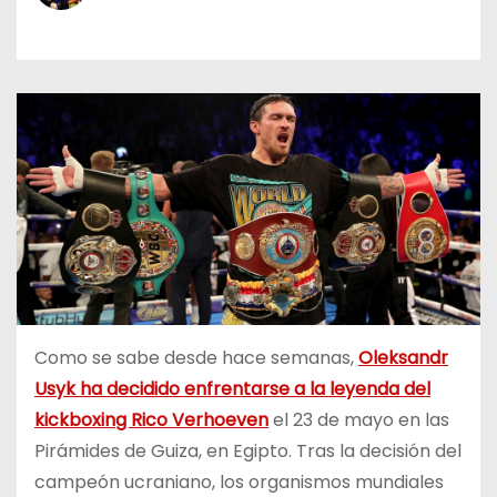
o
Como se sabe desde hace semanas,
Oleksandr
Usyk ha decidido enfrentarse a la leyenda del
kickboxing Rico Verhoeven
el 23 de mayo en las
Pirámides de Guiza, en Egipto. Tras la decisión del
campeón ucraniano, los organismos mundiales