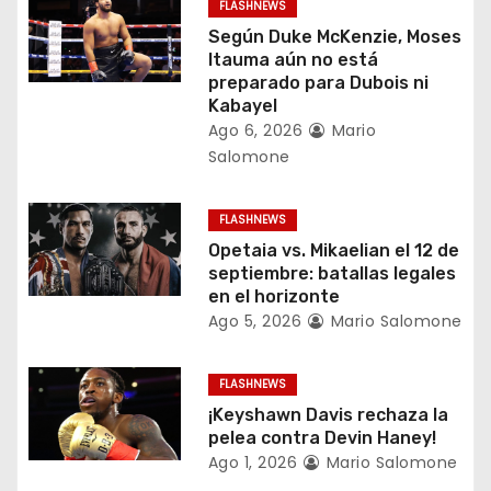
n
FLASHNEWS
d
Según Duke McKenzie, Moses
Itauma aún no está
e
preparado para Dubois ni
Kabayel
e
Ago 6, 2026
Mario
Salomone
n
t
FLASHNEWS
Opetaia vs. Mikaelian el 12 de
r
septiembre: batallas legales
en el horizonte
a
Ago 5, 2026
Mario Salomone
d
FLASHNEWS
a
¡Keyshawn Davis rechaza la
pelea contra Devin Haney!
s
Ago 1, 2026
Mario Salomone