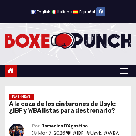
S
a
English
Italiano
Español
l
t
a
r
a
l
c
o
n
t
FLASHNEWS
A la caza de los cinturones de Usyk:
e
¿IBF y WBA listas para destronarlo?
n
i
Por
Domenico D'Agostino
d
Mar 7, 2026
#IBF
,
#Usyk
,
#WBA