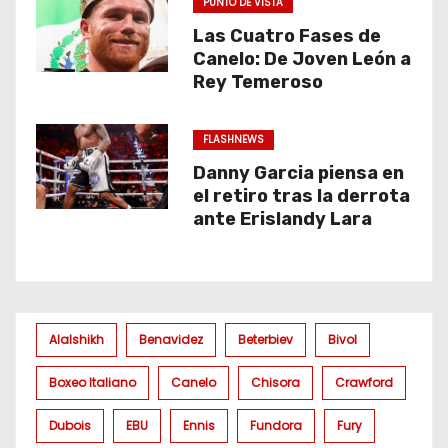
PUNTO DE VISTA
Las Cuatro Fases de
Canelo: De Joven León a
Rey Temeroso
FLASHNEWS
Danny Garcia piensa en
el retiro tras la derrota
ante Erislandy Lara
Alalshikh
Benavidez
Beterbiev
Bivol
Boxeo Italiano
Canelo
Chisora
Crawford
Dubois
EBU
Ennis
Fundora
Fury