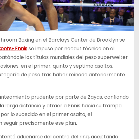
chroom Boxing en el Barclays Center de Brooklyn se
oots» Ennis
se impuso por nocaut técnico en el
ebatándole los títulos mundiales del peso superwelter
casiones, en el primer, quinto y séptimo asaltos,
categoría de peso tras haber reinado anteriormente
lanteamiento prudente por parte de Zayas, confiando
a larga distancia y atraer a Ennis hacia su trampa
or lo sucedido en el primer asalto, el
 seguir precisamente ese plan.
ntentó adueñarse del centro del ring, aceptando