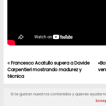
Francesco Acatullo supera a Davide
«Bo
N
Carpentieri mostrando madurez y
ven
a
técnica
v
e
Si te gustan nuestros contenidos y quieres ayudarno
boxe
g