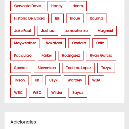
Gervonta Davis
Haney
Hearn
Historia Del Boxeo
IBF
Inoue
Itauma
Jake Paul
Joshua
Lomachenko
Magnesi
Mayweather
Nakatani
Opetaia
Ortiz
Pacquiao
Parker
Rodriguez
Ryan Garcia
Spence
Stevenson
Teofimo Lopez
Tszyu
Tyson
UK
Usyk
Wardley
WBA
WBC
WBO
Wilder
Zayas
Adicionales