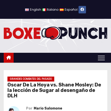
S
a
English
Italiano
Español
l
t
a
r
a
l
c
o
n
t
GRANDES COMBATES DEL PASADO
Oscar De La Hoya vs. Shane Mosley: De
e
la lección de Sugar al desengaño de
n
DLH
i
d
Por
Mario Salomone