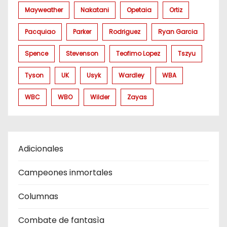
Mayweather
Nakatani
Opetaia
Ortiz
Pacquiao
Parker
Rodriguez
Ryan Garcia
Spence
Stevenson
Teofimo Lopez
Tszyu
Tyson
UK
Usyk
Wardley
WBA
WBC
WBO
Wilder
Zayas
Adicionales
Campeones inmortales
Columnas
Combate de fantasìa