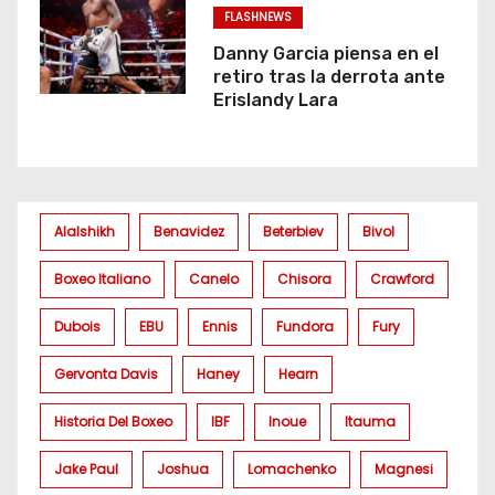
FLASHNEWS
Danny Garcia piensa en el
retiro tras la derrota ante
Erislandy Lara
Alalshikh
Benavidez
Beterbiev
Bivol
Boxeo Italiano
Canelo
Chisora
Crawford
Dubois
EBU
Ennis
Fundora
Fury
Gervonta Davis
Haney
Hearn
Historia Del Boxeo
IBF
Inoue
Itauma
Jake Paul
Joshua
Lomachenko
Magnesi