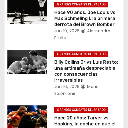
GRANDES COMBATES DEL PASADO
n
Hace 90 años, Joe Louis vs
Max Schmeling I: la primera
d
derrota del Brown Bomber
Jun 19, 2026
Alessandro
e
Preite
e
GRANDES COMBATES DEL PASADO
n
Billy Collins Jr vs Luis Resto:
una artimaña despreciable
t
con consecuencias
irreversibles
r
Jun 16, 2026
Mario
a
Salomone
d
GRANDES COMBATES DEL PASADO
a
Hace 20 años: Tarver vs.
Hopkins, la noche en que el