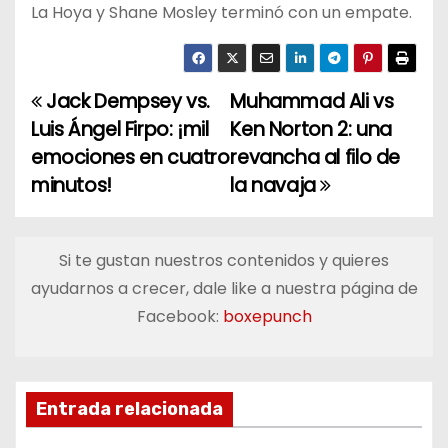
La Hoya y Shane Mosley terminó con un empate.
Jack Dempsey vs.
Muhammad Ali vs
N
Luis Ángel Firpo: ¡mil
Ken Norton 2: una
a
emociones en cuatro
revancha al filo de
minutos!
la navaja
v
e
Si te gustan nuestros contenidos y quieres
g
ayudarnos a crecer, dale like a nuestra página de
a
Facebook:
boxepunch
c
i
Entrada relacionada
ó