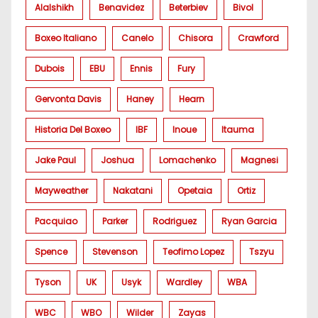
Alalshikh
Benavidez
Beterbiev
Bivol
Boxeo Italiano
Canelo
Chisora
Crawford
Dubois
EBU
Ennis
Fury
Gervonta Davis
Haney
Hearn
Historia Del Boxeo
IBF
Inoue
Itauma
Jake Paul
Joshua
Lomachenko
Magnesi
Mayweather
Nakatani
Opetaia
Ortiz
Pacquiao
Parker
Rodriguez
Ryan Garcia
Spence
Stevenson
Teofimo Lopez
Tszyu
Tyson
UK
Usyk
Wardley
WBA
WBC
WBO
Wilder
Zayas