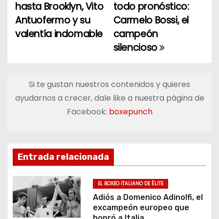
hasta Brooklyn, Vito
todo pronóstico:
a
Antuofermo y su
Carmelo Bossi, el
valentía indomable
campeón
v
silencioso
e
g
Si te gustan nuestros contenidos y quieres
a
ayudarnos a crecer, dale like a nuestra página de
Facebook:
boxepunch
c
i
ó
Entrada relacionada
n
EL BOXEO ITALIANO DE ÉLITE
d
Adiós a Domenico Adinolfi, el
excampeón europeo que
honró a Italia