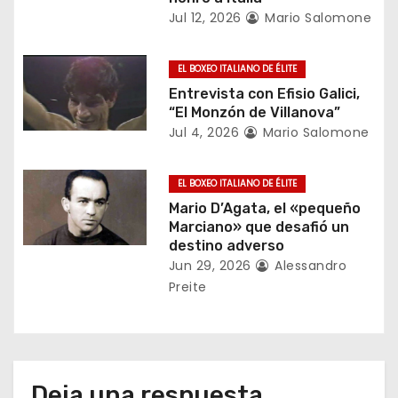
e
Jul 12, 2026
Mario Salomone
e
EL BOXEO ITALIANO DE ÉLITE
n
Entrevista con Efisio Galici,
t
“El Monzón de Villanova”
Jul 4, 2026
Mario Salomone
r
a
EL BOXEO ITALIANO DE ÉLITE
Mario D’Agata, el «pequeño
d
Marciano» que desafió un
destino adverso
a
Jun 29, 2026
Alessandro
Preite
s
Deja una respuesta