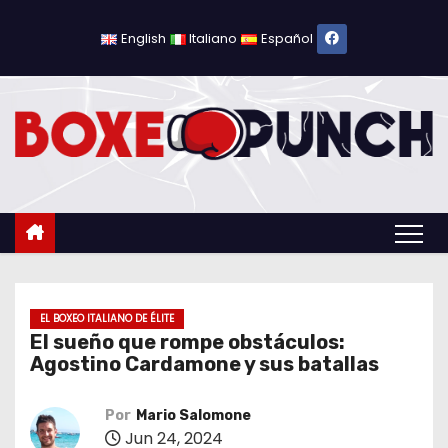
S
a
English
Italiano
Español
l
t
a
r
a
l
c
o
n
t
EL BOXEO ITALIANO DE ÉLITE
El sueño que rompe obstáculos:
e
Agostino Cardamone y sus batallas
n
i
Por
Mario Salomone
d
Jun 24, 2024