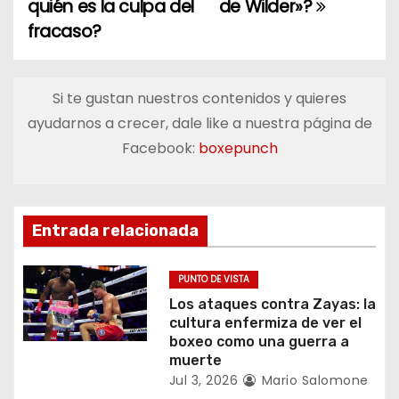
quién es la culpa del
de Wilder»?
v
fracaso?
e
g
Si te gustan nuestros contenidos y quieres
a
ayudarnos a crecer, dale like a nuestra página de
Facebook:
boxepunch
c
i
ó
Entrada relacionada
n
PUNTO DE VISTA
d
Los ataques contra Zayas: la
cultura enfermiza de ver el
e
boxeo como una guerra a
muerte
e
Jul 3, 2026
Mario Salomone