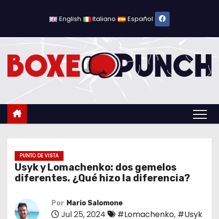
S
a
English
Italiano
Español
l
t
a
r
a
l
c
o
n
t
PUNTO DE VISTA
Usyk y Lomachenko: dos gemelos
e
diferentes. ¿Qué hizo la diferencia?
n
i
Por
Mario Salomone
d
Jul 25, 2024
#Lomachenko
,
#Usyk