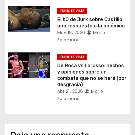
n
PUNTO DE VISTA
t
El KO de Jurk sobre Castillo:
una respuesta a la polémica
r
May 19, 2026
Mario
Salomone
a
d
PUNTO DE VISTA
De Rosa vs Lorusso: hechos
a
y opiniones sobre un
combate que no se hará (por
s
desgracia)
Abr 21, 2026
Mario
Salomone