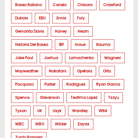
Boxeo Italiano
Canelo
Chisora
Crawford
Dubois
EBU
Ennis
Fury
Gervonta Davis
Haney
Hearn
Historia Del Boxeo
IBF
Inoue
Itauma
Jake Paul
Joshua
Lomachenko
Magnesi
Mayweather
Nakatani
Opetaia
Ortiz
Pacquiao
Parker
Rodriguez
Ryan Garcia
Spence
Stevenson
Teofimo Lopez
Tszyu
Tyson
UK
Usyk
Wardley
WBA
WBC
WBO
Wilder
Zayas
Zurdo Ramirez