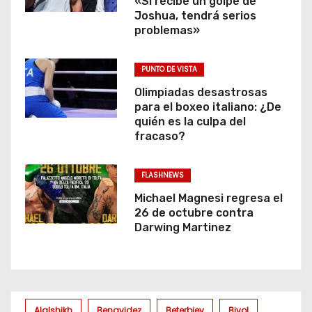
«Si recibe un golpe de
Joshua, tendrá serios
problemas»
PUNTO DE VISTA
Olimpiadas desastrosas
para el boxeo italiano: ¿De
quién es la culpa del
fracaso?
FLASHNEWS
Michael Magnesi regresa el
26 de octubre contra
Darwing Martinez
Alalshikh
Benavidez
Beterbiev
Bivol