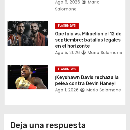
e
Ago 6, 2026
Mario
Salomone
n
t
FLASHNEWS
Opetaia vs. Mikaelian el 12 de
r
septiembre: batallas legales
en el horizonte
a
Ago 5, 2026
Mario Salomone
d
FLASHNEWS
a
¡Keyshawn Davis rechaza la
pelea contra Devin Haney!
s
Ago 1, 2026
Mario Salomone
Deja una respuesta