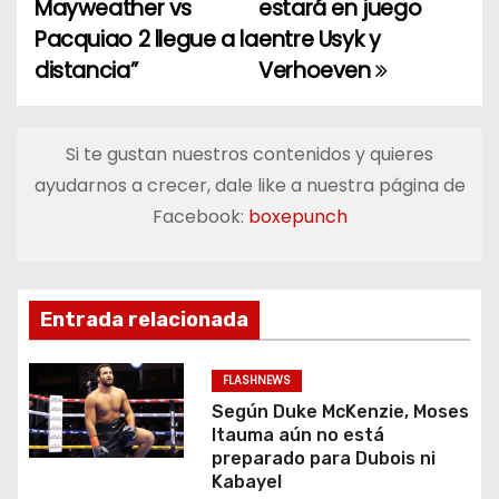
a
Mayweather vs
estará en juego
Pacquiao 2 llegue a la
entre Usyk y
v
distancia”
Verhoeven
e
g
Si te gustan nuestros contenidos y quieres
a
ayudarnos a crecer, dale like a nuestra página de
Facebook:
boxepunch
c
i
ó
Entrada relacionada
n
FLASHNEWS
d
Según Duke McKenzie, Moses
Itauma aún no está
e
preparado para Dubois ni
Kabayel