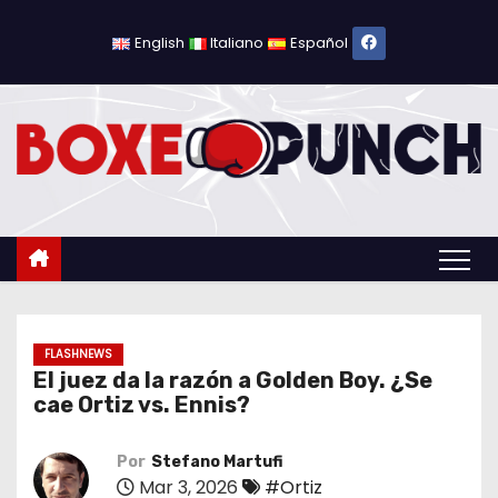
S
a
English
Italiano
Español
l
t
a
r
a
l
c
o
n
t
FLASHNEWS
El juez da la razón a Golden Boy. ¿Se
e
cae Ortiz vs. Ennis?
n
i
Por
Stefano Martufi
d
Mar 3, 2026
#Ortiz