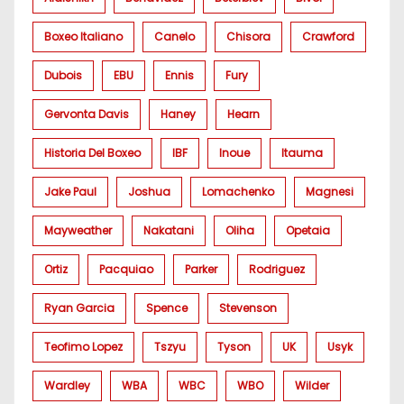
Boxeo Italiano
Canelo
Chisora
Crawford
Dubois
EBU
Ennis
Fury
Gervonta Davis
Haney
Hearn
Historia Del Boxeo
IBF
Inoue
Itauma
Jake Paul
Joshua
Lomachenko
Magnesi
Mayweather
Nakatani
Oliha
Opetaia
Ortiz
Pacquiao
Parker
Rodriguez
Ryan Garcia
Spence
Stevenson
Teofimo Lopez
Tszyu
Tyson
UK
Usyk
Wardley
WBA
WBC
WBO
Wilder