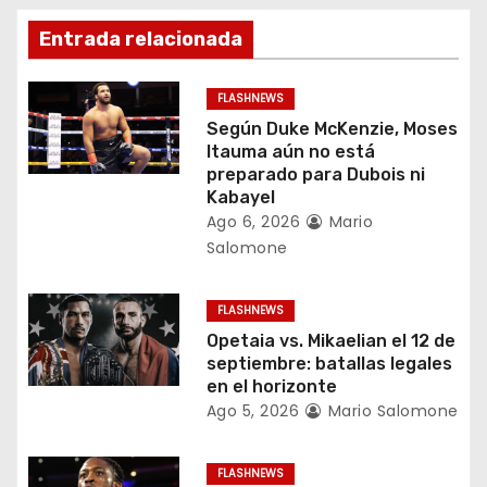
i
Entrada relacionada
ó
FLASHNEWS
n
Según Duke McKenzie, Moses
Itauma aún no está
d
preparado para Dubois ni
Kabayel
e
Ago 6, 2026
Mario
Salomone
e
n
FLASHNEWS
Opetaia vs. Mikaelian el 12 de
t
septiembre: batallas legales
en el horizonte
r
Ago 5, 2026
Mario Salomone
a
FLASHNEWS