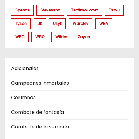
Spence
Stevenson
Teofimo Lopez
Tszyu
Tyson
UK
Usyk
Wardley
WBA
WBC
WBO
Wilder
Zayas
Adicionales
Campeones inmortales
Columnas
Combate de fantasìa
Combate de la semana