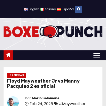
S
a
English
Italiano
Español
l
t
a
r
a
l
c
o
n
t
FLASHNEWS
Floyd Mayweather Jr vs Manny
e
Pacquiao 2 es oficial
n
i
Por
Mario Salomone
d
Feb 24, 2026
#Mayweather
,