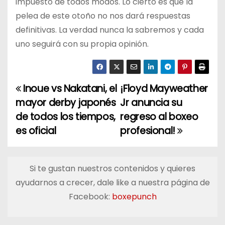
impuesto de todos modos. Lo cierto es que la
pelea de este otoño no nos dará respuestas
definitivas. La verdad nunca la sabremos y cada
uno seguirá con su propia opinión.
Inoue vs Nakatani, el
¡Floyd Mayweather
N
mayor derby japonés
Jr anuncia su
a
de todos los tiempos,
regreso al boxeo
es oficial
profesional!
v
e
Si te gustan nuestros contenidos y quieres
g
ayudarnos a crecer, dale like a nuestra página de
a
Facebook:
boxepunch
c