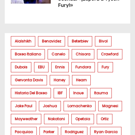
Fury!»
Alalshikh
Benavidez
Beterbiev
Bivol
Boxeo Italiano
Canelo
Chisora
Crawford
Dubois
EBU
Ennis
Fundora
Fury
Gervonta Davis
Haney
Hearn
Historia Del Boxeo
IBF
Inoue
Itauma
Jake Paul
Joshua
Lomachenko
Magnesi
Mayweather
Nakatani
Opetaia
Ortiz
Pacquiao
Parker
Rodriguez
Ryan Garcia