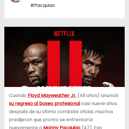
o
#Pacquiao
Cuando
Floyd Mayweather Jr.
(49 años) anunció
su regreso al boxeo profesional
casi nueve años
después de su último combate oficial, muchos
predijeron que pronto se enfrentaría
nuevamente a
Manny Pacquiao
(47). Esa