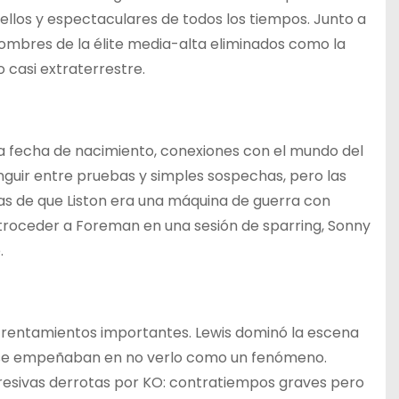
llos y espectaculares de todos los tiempos. Junto a
nombres de la élite media-alta eliminados como la
o casi extraterrestre.
a fecha de nacimiento, conexiones con el mundo del
nguir entre pruebas y simples sospechas, pero las
das de que Liston era una máquina de guerra con
etroceder a Foreman en una sesión de sparring, Sonny
.
frentamientos importantes. Lewis dominó la escena
ue se empeñaban en no verlo como un fenómeno.
rpresivas derrotas por KO: contratiempos graves pero