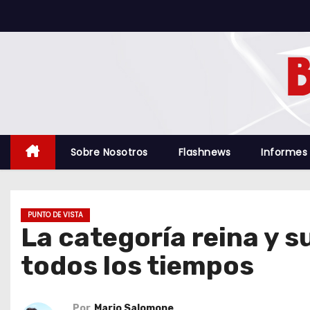
S
a
l
t
a
r
a
l
Sobre Nosotros
Flashnews
Informes
c
o
n
PUNTO DE VISTA
t
La categoría reina y s
e
todos los tiempos
n
i
d
Por
Mario Salomone