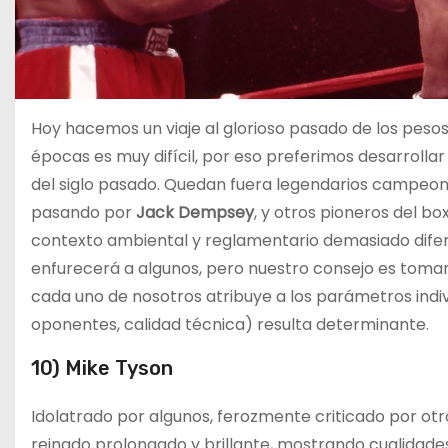
Hoy hacemos un viaje al glorioso pasado de los pe
épocas es muy difícil, por eso preferimos desarrollar 
del siglo pasado. Quedan fuera legendarios campeo
pasando por
Jack Dempsey
, y otros pioneros del b
contexto ambiental y reglamentario demasiado diferen
enfurecerá a algunos, pero nuestro consejo es tomarl
cada uno de nosotros atribuye a los parámetros indivi
oponentes, calidad técnica) resulta determinante.
10) Mike Tyson
Idolatrado por algunos, ferozmente criticado por otro
reinado prolongado y brillante, mostrando cualidade