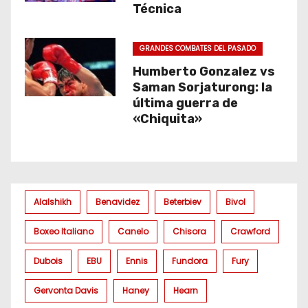
Técnica
GRANDES COMBATES DEL PASADO
Humberto Gonzalez vs
Saman Sorjaturong: la
última guerra de
«Chiquita»
Alalshikh
Benavidez
Beterbiev
Bivol
Boxeo Italiano
Canelo
Chisora
Crawford
Dubois
EBU
Ennis
Fundora
Fury
Gervonta Davis
Haney
Hearn