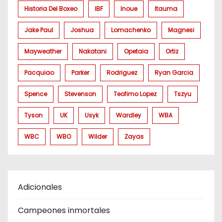
Historia Del Boxeo
IBF
Inoue
Itauma
Jake Paul
Joshua
Lomachenko
Magnesi
Mayweather
Nakatani
Opetaia
Ortiz
Pacquiao
Parker
Rodriguez
Ryan Garcia
Spence
Stevenson
Teofimo Lopez
Tszyu
Tyson
UK
Usyk
Wardley
WBA
WBC
WBO
Wilder
Zayas
Adicionales
Campeones inmortales