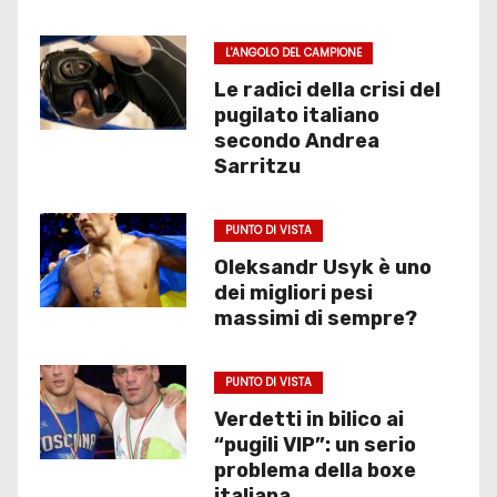
L'ANGOLO DEL CAMPIONE
Le radici della crisi del
pugilato italiano
secondo Andrea
Sarritzu
PUNTO DI VISTA
Oleksandr Usyk è uno
dei migliori pesi
massimi di sempre?
PUNTO DI VISTA
Verdetti in bilico ai
“pugili VIP”: un serio
problema della boxe
italiana