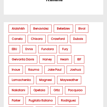
Alalshikh
Benavidez
Beterbiev
Bivol
Canelo
Chisora
Crawford
Dubois
EBU
Ennis
Fundora
Fury
Gervonta Davis
Haney
Hearn
IBF
Inoue
Itauma
Jake Paul
Joshua
Lomachenko
Magnesi
Mayweather
Nakatani
Opetaia
Ortiz
Pacquiao
Parker
Pugilato Italiano
Rodriguez