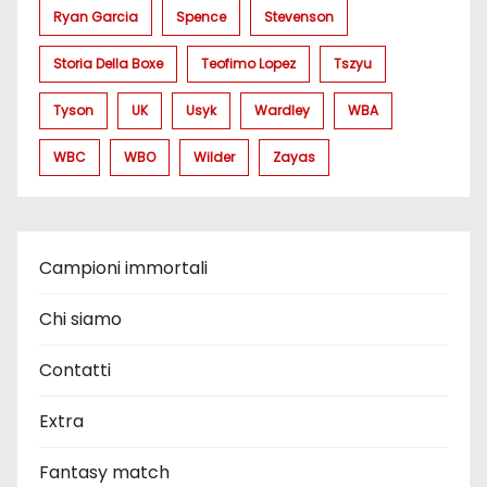
Ryan Garcia
Spence
Stevenson
Storia Della Boxe
Teofimo Lopez
Tszyu
Tyson
UK
Usyk
Wardley
WBA
WBC
WBO
Wilder
Zayas
Campioni immortali
Chi siamo
Contatti
Extra
Fantasy match