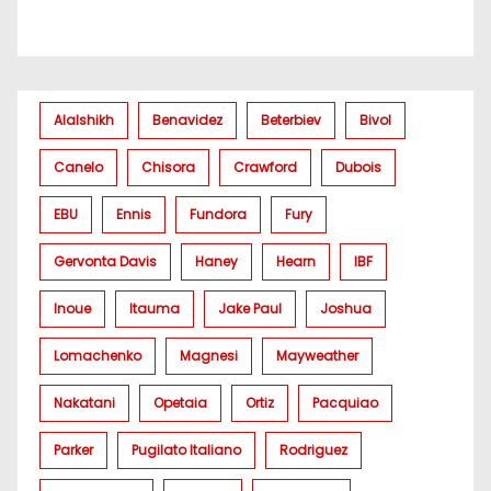
Alalshikh
Benavidez
Beterbiev
Bivol
Canelo
Chisora
Crawford
Dubois
EBU
Ennis
Fundora
Fury
Gervonta Davis
Haney
Hearn
IBF
Inoue
Itauma
Jake Paul
Joshua
Lomachenko
Magnesi
Mayweather
Nakatani
Opetaia
Ortiz
Pacquiao
Parker
Pugilato Italiano
Rodriguez