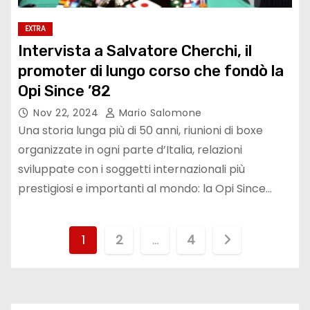
EXTRA
Intervista a Salvatore Cherchi, il
promoter di lungo corso che fondò la
Opi Since ’82
Nov 22, 2024
Mario Salomone
Una storia lunga più di 50 anni, riunioni di boxe
organizzate in ogni parte d’Italia, relazioni
sviluppate con i soggetti internazionali più
prestigiosi e importanti al mondo: la Opi Since…
P
1
2
…
4
a
g