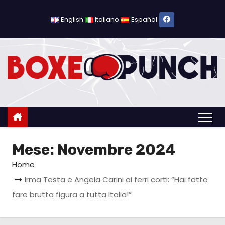
S
a
English
Italiano
Español
l
t
a
a
l
c
o
n
Mese:
Novembre 2024
t
e
Home
n
Irma Testa e Angela Carini ai ferri corti: “Hai fatto
u
fare brutta figura a tutta Italia!”
t
o