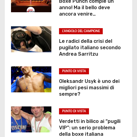
Boxe Punch compie un
anno! Ma il bello deve
l
ancora venire…
i
L'ANGOLO DEL CAMPIONE
a
Le radici della crisi del
r
pugilato italiano secondo
Andrea Sarritzu
t
PUNTO DI VISTA
i
Oleksandr Usyk è uno dei
c
migliori pesi massimi di
sempre?
o
l
PUNTO DI VISTA
Verdetti in bilico ai “pugili
i
VIP”: un serio problema
della boxe italiana