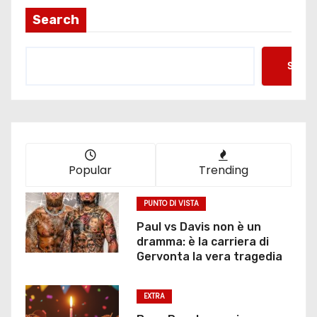
i
Search
n
Searc
a
z
i
o
Popular
Trending
n
PUNTO DI VISTA
e
Paul vs Davis non è un
dramma: è la carriera di
d
Gervonta la vera tragedia
e
EXTRA
g