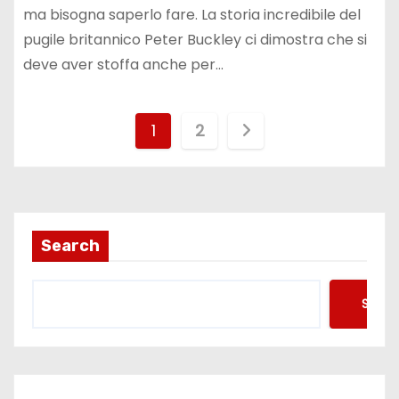
ma bisogna saperlo fare. La storia incredibile del
pugile britannico Peter Buckley ci dimostra che si
deve aver stoffa anche per…
P
1
2
a
g
i
Search
n
Searc
a
z
i