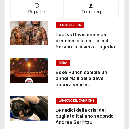
o
Popular
Trending
n
PUNTO DI VISTA
e
Paul vs Davis non è un
dramma: è la carriera di
d
Gervonta la vera tragedia
e
EXTRA
g
Boxe Punch compie un
anno! Ma il bello deve
l
ancora venire…
i
L'ANGOLO DEL CAMPIONE
a
Le radici della crisi del
r
pugilato italiano secondo
Andrea Sarritzu