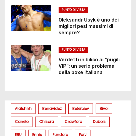
t
PUNTO DI VISTA
i
Oleksandr Usyk è uno dei
c
migliori pesi massimi di
sempre?
o
l
PUNTO DI VISTA
Verdetti in bilico ai “pugili
i
VIP”: un serio problema
della boxe italiana
Alalshikh
Benavidez
Beterbiev
Bivol
Canelo
Chisora
Crawford
Dubois
EBU
Ennis
Fundora
Fury