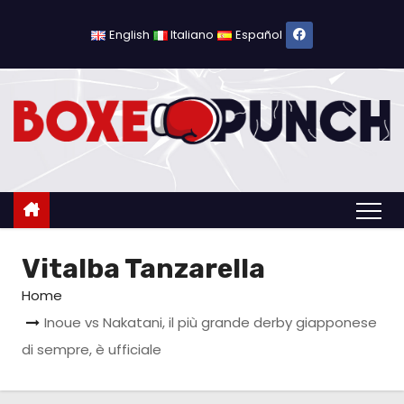
S
a
English
Italiano
Español
l
t
a
a
l
c
o
n
Vitalba Tanzarella
t
e
Home
n
Inoue vs Nakatani, il più grande derby giapponese
u
di sempre, è ufficiale
t
o