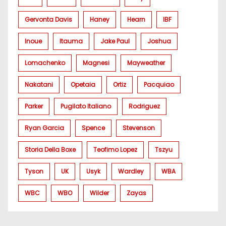
Gervonta Davis
Haney
Hearn
IBF
Inoue
Itauma
Jake Paul
Joshua
Lomachenko
Magnesi
Mayweather
Nakatani
Opetaia
Ortiz
Pacquiao
Parker
Pugilato Italiano
Rodriguez
Ryan Garcia
Spence
Stevenson
Storia Della Boxe
Teofimo Lopez
Tszyu
Tyson
UK
Usyk
Wardley
WBA
WBC
WBO
Wilder
Zayas