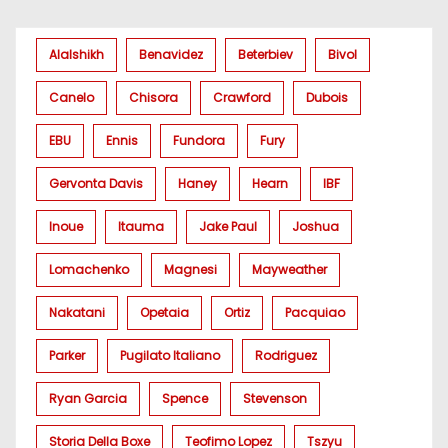
Alalshikh
Benavidez
Beterbiev
Bivol
Canelo
Chisora
Crawford
Dubois
EBU
Ennis
Fundora
Fury
Gervonta Davis
Haney
Hearn
IBF
Inoue
Itauma
Jake Paul
Joshua
Lomachenko
Magnesi
Mayweather
Nakatani
Opetaia
Ortiz
Pacquiao
Parker
Pugilato Italiano
Rodriguez
Ryan Garcia
Spence
Stevenson
Storia Della Boxe
Teofimo Lopez
Tszyu