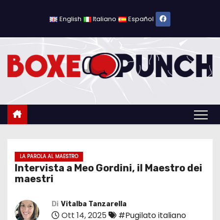
S
a
English
Italiano
Español
l
t
a
a
l
c
o
n
t
e
LA PAROLA AL MAESTRO
Intervista a Meo Gordini, il Maestro dei
n
maestri
u
t
Di
Vitalba Tanzarella
o
Ott 14, 2025
#Pugilato italiano