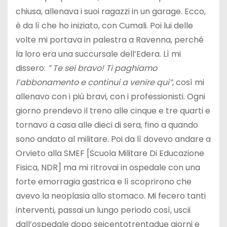
chiusa, allenava i suoi ragazzi in un garage. Ecco,
è da lì che ho iniziato, con Cumali. Poi lui delle
volte mi portava in palestra a Ravenna, perché
la loro era una succursale dell’Edera. Lì mi
dissero:
” Te sei bravo! Ti paghiamo
l’abbonamento e continui a venire qui”
, così mi
allenavo con i più bravi, con i professionisti. Ogni
giorno prendevo il treno alle cinque e tre quarti e
tornavo a casa alle dieci di sera, fino a quando
sono andato al militare. Poi da lì dovevo andare a
Orvieto alla SMEF [Scuola Militare Di Educazione
Fisica, NDR] ma mi ritrovai in ospedale con una
forte emorragia gastrica e lì scoprirono che
avevo la neoplasia allo stomaco. Mi fecero tanti
interventi, passai un lungo periodo così, uscii
dall’ospedale dopo seicentotrentadue giorni e