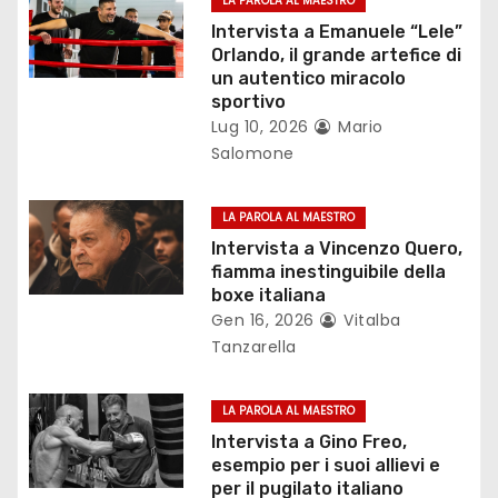
LA PAROLA AL MAESTRO
i
Intervista a Emanuele “Lele”
Orlando, il grande artefice di
o
un autentico miracolo
sportivo
n
Lug 10, 2026
Mario
Salomone
e
a
LA PAROLA AL MAESTRO
Intervista a Vincenzo Quero,
r
fiamma inestinguibile della
boxe italiana
t
Gen 16, 2026
Vitalba
i
Tanzarella
c
LA PAROLA AL MAESTRO
o
Intervista a Gino Freo,
esempio per i suoi allievi e
l
per il pugilato italiano