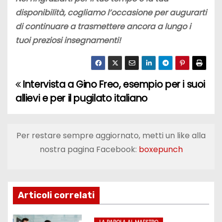
disponibilità, cogliamo l’occasione per augurarti
di continuare a trasmettere ancora a lungo i
tuoi preziosi insegnamenti!
Intervista a Gino Freo, esempio per i suoi
N
allievi e per il pugilato italiano
a
v
Per restare sempre aggiornato, metti un like alla
i
nostra pagina Facebook:
boxepunch
g
a
Articoli correlati
z