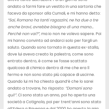
andato a farmi fare un vestito in una sartoria che
faceva da sponsor alla Cumali, e mi hanno detto:
“Sai, Romano ha tanti ragazzini, ne ha due o tre
anche bravi, avrebbe bisogno di una mano…
Perché non vai?”,
ma io non ne volevo sapere. Poi
mi hanno convinto ad andarci solo per fargli un
saluto. Quando sono tornato in questa ex-stalla,
dove lui aveva creato la palestra, come sono
entrato dentro, è come se fosse scattato
qualcosa di chimico dentro di me che era lì
fermo e non sono stato più capace di uscirne.
Quando lui mi ha chiesto quand’è che lo sarei
andato a trovare, ho risposto:
“Domani sono
qui!”.
Ci sono stato un anno, poi ho aperto una
società a Cotignola, poi per trent’anni sono stato
all’Edera a Ravenna e dal 2000 ho aperto la mia