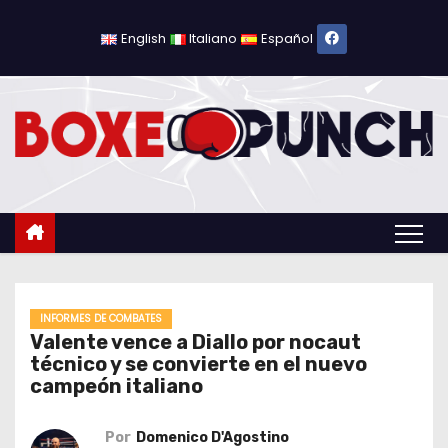
S
a
English
Italiano
Español
l
t
a
r
a
l
c
o
n
t
INFORMES DE COMBATES
Valente vence a Diallo por nocaut
e
técnico y se convierte en el nuevo
n
campeón italiano
i
d
Por
Domenico D'Agostino