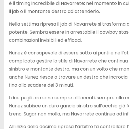
è il timing incredibile di Navarrete: nel momento in cu
il jab o il montante destro ad attenderlo.
Nella settima ripresa il jab di Navarrete si trasforma
potente. Sembra essere in arrestabile il cowboy stase
combinazioni invisibili ed efficaci.
Nunez è consapevole di essere sotto ai punti e nell’ot
complicato gestire lo stile di Navarrete che continua
sinistro e montante destro, ma con un volto che mani
anche Nunez riesce a trovare un destro che incrocia 
fino allo scadere dei 3 minuti.
I due pugili ora sono sempre attaccati, sempre alla co
Nunez subisce un duro gancio sinistro sull’occhio già
treno. Sugar non molla, ma Navarrete continua ad infli
All’inizio della decima ripresa l’arbitro fa controllar