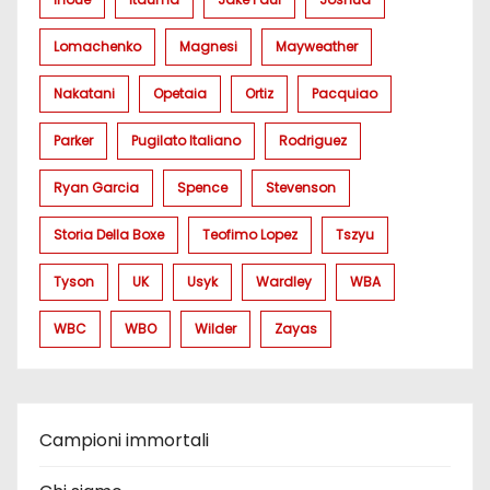
Lomachenko
Magnesi
Mayweather
Nakatani
Opetaia
Ortiz
Pacquiao
Parker
Pugilato Italiano
Rodriguez
Ryan Garcia
Spence
Stevenson
Storia Della Boxe
Teofimo Lopez
Tszyu
Tyson
UK
Usyk
Wardley
WBA
WBC
WBO
Wilder
Zayas
Campioni immortali