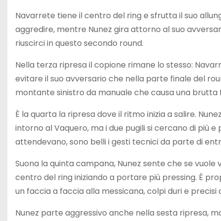
Navarrete tiene il centro del ring e sfrutta il suo all
aggredire, mentre Nunez gira attorno al suo avversar
riuscirci in questo secondo round.
Nella terza ripresa il copione rimane lo stesso: Nava
evitare il suo avversario che nella parte finale del r
montante sinistro da manuale che causa una brutta fe
È la quarta la ripresa dove il ritmo inizia a salire. N
intorno al Vaquero, ma i due pugili si cercano di più
attendevano, sono belli i gesti tecnici da parte di ent
Suona la quinta campana, Nunez sente che se vuole vi
centro del ring iniziando a portare più pressing. È p
un faccia a faccia alla messicana, colpi duri e precisi
Nunez parte aggressivo anche nella sesta ripresa, m