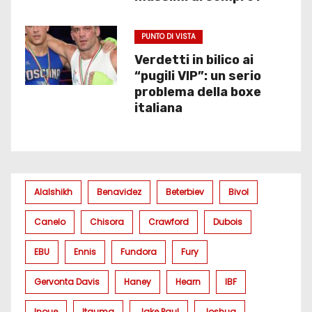
PUNTO DI VISTA
Verdetti in bilico ai
“pugili VIP”: un serio
problema della boxe
italiana
Alalshikh
Benavidez
Beterbiev
Bivol
Canelo
Chisora
Crawford
Dubois
EBU
Ennis
Fundora
Fury
Gervonta Davis
Haney
Hearn
IBF
Inoue
Itauma
Jake Paul
Joshua