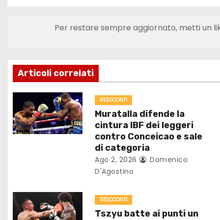
a
v
Per restare sempre aggiornato, metti un li
i
g
Articoli correlati
a
z
RESOCONTI
Muratalla difende la
i
cintura IBF dei leggeri
contro Conceicao e sale
o
di categoria
Ago 2, 2026
Domenico
n
D'Agostino
e
RESOCONTI
a
Tszyu batte ai punti un