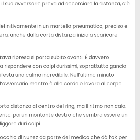
i il suo avversario prova ad accorciare la distanza, c’è
 definitivamente in un martello pneumatico, preciso e
ra, anche dalla corta distanza inizia a scaricare
tava ripresa si porta subito avanti. É davvero
 a rispondere con colpi durissimi, soprattutto gancio
festa una calma incredibile. Nell’ultimo minuto
l’avversario mentre è alle corde e lavora al corpo
rta distanza al centro del ring, ma il ritmo non cala.
 ferito, poi un montante destro che sembra essere un
ggere duri colpi.
e l’occhio di Nunez da parte del medico che dà l’ok per