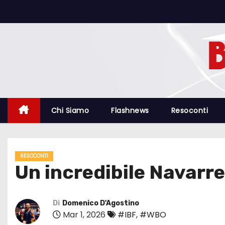
S
a
l
t
a
a
l
c
Chi Siamo
Flashnews
Resoconti
o
n
t
RESOCONTI
e
Un incredibile Navarr
n
u
t
Di
Domenico D'Agostino
Mar 1, 2026
#IBF
,
#WBO
o