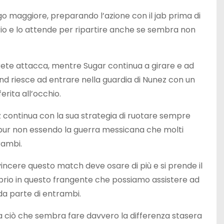
ungo maggiore, preparando l’azione con il jab prima di
io e lo attende per ripartire anche se sembra non
rrete attacca, mentre Sugar continua a girare e ad
ound riesce ad entrare nella guardia di Nunez con un
rita all’occhio.
unez continua con la sua strategia di ruotare sempre
 e pur non essendo la guerra messicana che molti
rambi.
ncere questo match deve osare di più e si prende il
roprio in questo frangente che possiamo assistere ad
 da parte di entrambi.
a ciò che sembra fare davvero la differenza stasera