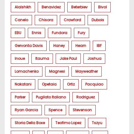
Alalshikh
Benavidez
Beterbiev
Bivol
Canelo
Chisora
Crawford
Dubois
EBU
Ennis
Fundora
Fury
Gervonta Davis
Haney
Hearn
IBF
Inoue
Itauma
Jake Paul
Joshua
Lomachenko
Magnesi
Mayweather
Nakatani
Opetaia
Ortiz
Pacquiao
Parker
Pugilato Italiano
Rodriguez
Ryan Garcia
Spence
Stevenson
Storia Della Boxe
Teofimo Lopez
Tszyu