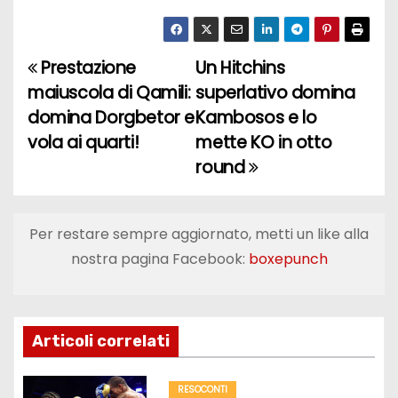
Prestazione
Un Hitchins
N
maiuscola di Qamili:
superlativo domina
a
domina Dorgbetor e
Kambosos e lo
vola ai quarti!
mette KO in otto
v
round
i
g
Per restare sempre aggiornato, metti un like alla
a
nostra pagina Facebook:
boxepunch
z
i
Articoli correlati
o
RESOCONTI