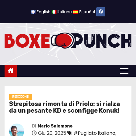
S
a
English
Italiano
Español
l
t
a
a
l
c
o
n
t
e
RESOCONTI
Strepitosa rimonta di Priolo: si rialza
n
da un pesante KD e sconfigge Konuk!
u
t
Di
Mario Salomone
o
Giu 20, 2025
#Pugilato italiano
,