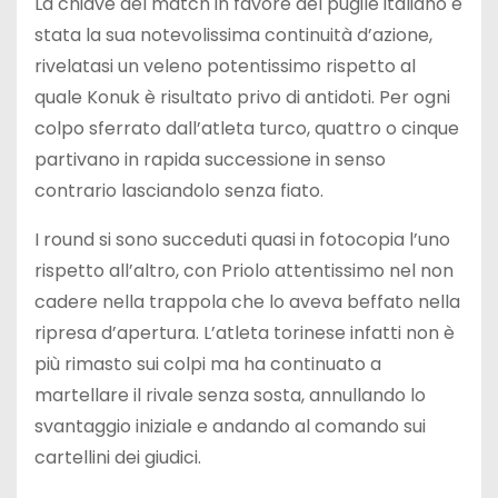
La chiave del match in favore del pugile italiano è
stata la sua notevolissima continuità d’azione,
rivelatasi un veleno potentissimo rispetto al
quale Konuk è risultato privo di antidoti. Per ogni
colpo sferrato dall’atleta turco, quattro o cinque
partivano in rapida successione in senso
contrario lasciandolo senza fiato.
I round si sono succeduti quasi in fotocopia l’uno
rispetto all’altro, con Priolo attentissimo nel non
cadere nella trappola che lo aveva beffato nella
ripresa d’apertura. L’atleta torinese infatti non è
più rimasto sui colpi ma ha continuato a
martellare il rivale senza sosta, annullando lo
svantaggio iniziale e andando al comando sui
cartellini dei giudici.