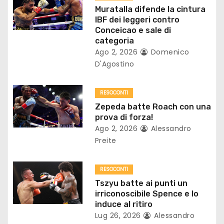
n
Muratalla difende la cintura
IBF dei leggeri contro
e
Conceicao e sale di
categoria
a
Ago 2, 2026
Domenico
D'Agostino
r
t
RESOCONTI
Zepeda batte Roach con una
i
prova di forza!
c
Ago 2, 2026
Alessandro
Preite
o
l
RESOCONTI
Tszyu batte ai punti un
i
irriconoscibile Spence e lo
induce al ritiro
Lug 26, 2026
Alessandro