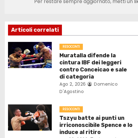
Per restare sempre aggiornato, metti un li
i
g
Articoli correlati
a
z
RESOCONTI
Muratalla difende la
i
cintura IBF dei leggeri
contro Conceicao e sale
o
di categoria
Ago 2, 2026
Domenico
n
D'Agostino
e
RESOCONTI
a
Tszyu batte ai punti un
r
irriconoscibile Spence e lo
induce al ritiro