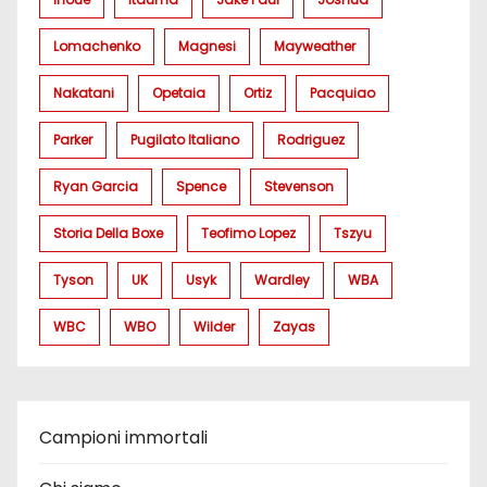
Lomachenko
Magnesi
Mayweather
Nakatani
Opetaia
Ortiz
Pacquiao
Parker
Pugilato Italiano
Rodriguez
Ryan Garcia
Spence
Stevenson
Storia Della Boxe
Teofimo Lopez
Tszyu
Tyson
UK
Usyk
Wardley
WBA
WBC
WBO
Wilder
Zayas
Campioni immortali