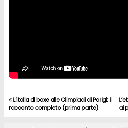
L’Italia di boxe alle Olimpiadi di Parigi: il
L’e
N
racconto completo (prima parte)
ai 
a
v