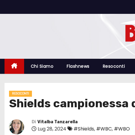
S
a
l
t
a
a
l
c
Chi Siamo
Flashnews
Resoconti
o
n
t
RESOCONTI
e
Shields campionessa d
n
u
t
Di
Vitalba Tanzarella
Lug 28, 2024
#Shields
,
#WBC
,
#WBO
o