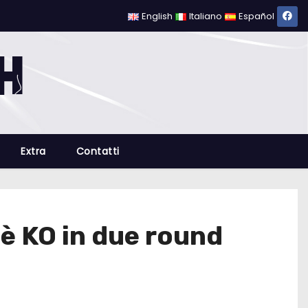
English
Italiano
Español
Extra
Contatti
è KO in due round