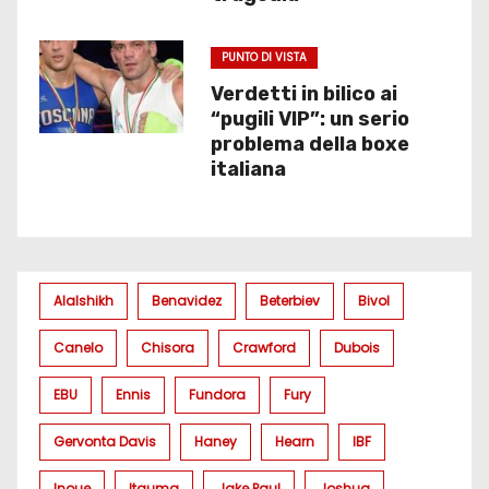
PUNTO DI VISTA
Verdetti in bilico ai
“pugili VIP”: un serio
problema della boxe
italiana
Alalshikh
Benavidez
Beterbiev
Bivol
Canelo
Chisora
Crawford
Dubois
EBU
Ennis
Fundora
Fury
Gervonta Davis
Haney
Hearn
IBF
Inoue
Itauma
Jake Paul
Joshua