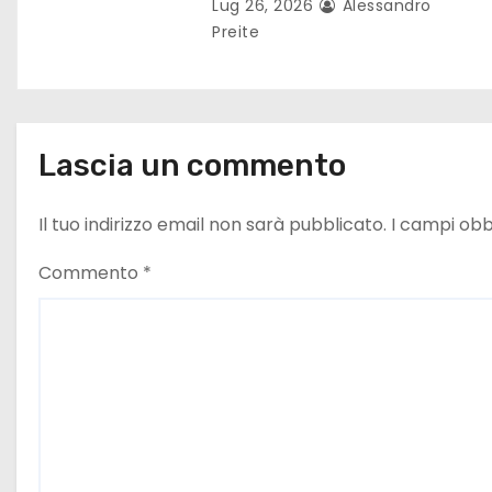
t
Lug 26, 2026
Alessandro
Preite
i
c
o
Lascia un commento
l
Il tuo indirizzo email non sarà pubblicato.
I campi obb
i
Commento
*