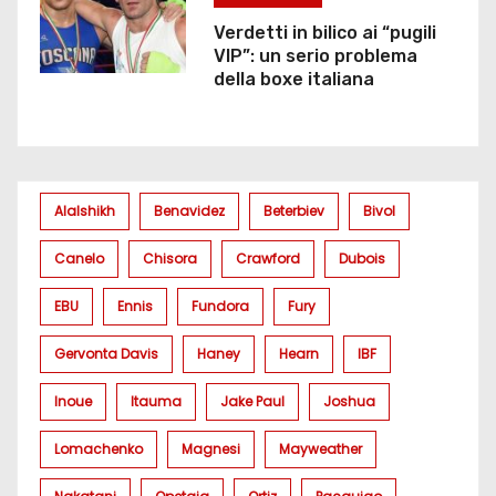
Verdetti in bilico ai “pugili
VIP”: un serio problema
della boxe italiana
Alalshikh
Benavidez
Beterbiev
Bivol
Canelo
Chisora
Crawford
Dubois
EBU
Ennis
Fundora
Fury
Gervonta Davis
Haney
Hearn
IBF
Inoue
Itauma
Jake Paul
Joshua
Lomachenko
Magnesi
Mayweather