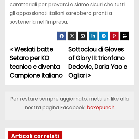
caratteriali per provarci e siamo sicuri che tutti
gli appassionati italiani sarebbero pronti a
sostenerla nell’impresa.
Weslati batte
Sottoclou di Gloves
N
Setaro per KO
of Glory III: trionfano
a
tecnico e diventa
Dedovic, Doria Yao e
Campione Italiano
Ogliari
v
i
Per restare sempre aggiornato, metti un like alla
g
nostra pagina Facebook:
boxepunch
a
z
Articoli correlati