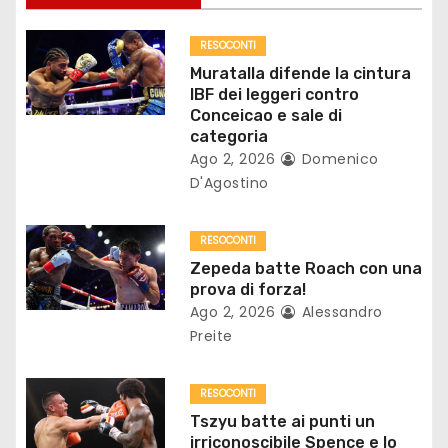
i
o
RESOCONTI
Muratalla difende la cintura
n
IBF dei leggeri contro
Conceicao e sale di
e
categoria
Ago 2, 2026
Domenico
a
D'Agostino
r
RESOCONTI
t
Zepeda batte Roach con una
prova di forza!
i
Ago 2, 2026
Alessandro
Preite
c
o
RESOCONTI
Tszyu batte ai punti un
l
irriconoscibile Spence e lo