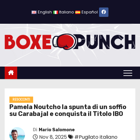
S
a
English
Italiano
Español
l
t
a
a
l
c
o
n
t
e
RESOCONTI
Pamela Noutcho la spunta di un soffio
n
su Carabajal e conquista il Titolo IBO
u
t
Di
Mario Salomone
o
Nov 8, 2025
#Pugilato italiano