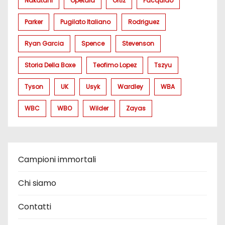
Nakatani
Opetaia
Ortiz
Pacquiao
Parker
Pugilato Italiano
Rodriguez
Ryan Garcia
Spence
Stevenson
Storia Della Boxe
Teofimo Lopez
Tszyu
Tyson
UK
Usyk
Wardley
WBA
WBC
WBO
Wilder
Zayas
Campioni immortali
Chi siamo
Contatti