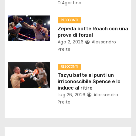
a
D'Agostino
r
RESOCONTI
t
Zepeda batte Roach con una
prova di forza!
i
Ago 2, 2026
Alessandro
Preite
c
o
RESOCONTI
Tszyu batte ai punti un
l
irriconoscibile Spence e lo
induce al ritiro
i
Lug 26, 2026
Alessandro
Preite