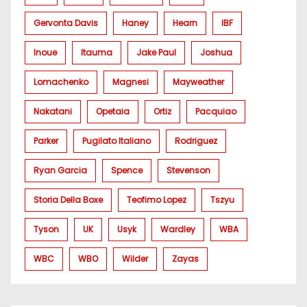
Gervonta Davis
Haney
Hearn
IBF
Inoue
Itauma
Jake Paul
Joshua
Lomachenko
Magnesi
Mayweather
Nakatani
Opetaia
Ortiz
Pacquiao
Parker
Pugilato Italiano
Rodriguez
Ryan Garcia
Spence
Stevenson
Storia Della Boxe
Teofimo Lopez
Tszyu
Tyson
UK
Usyk
Wardley
WBA
WBC
WBO
Wilder
Zayas