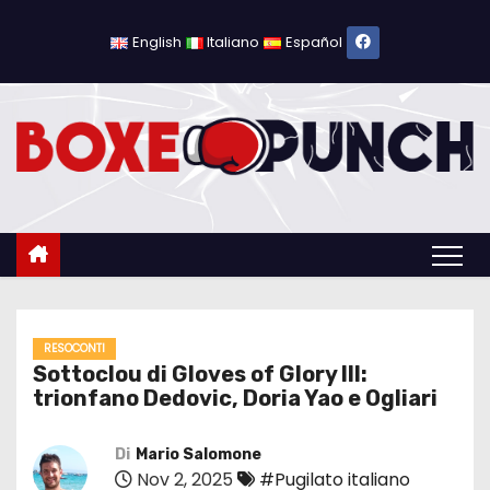
S
a
English
Italiano
Español
l
t
a
a
l
c
o
n
t
e
RESOCONTI
Sottoclou di Gloves of Glory III:
n
trionfano Dedovic, Doria Yao e Ogliari
u
t
Di
Mario Salomone
o
Nov 2, 2025
#Pugilato italiano