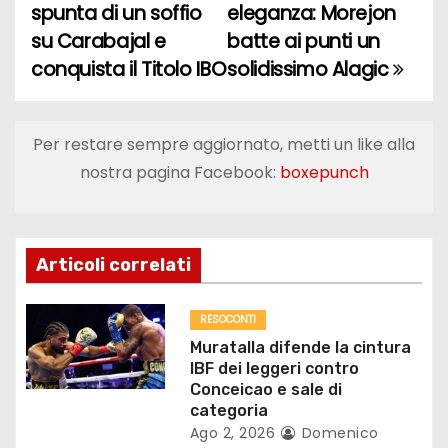
spunta di un soffio
eleganza: Morejon
a
su Carabajal e
batte ai punti un
conquista il Titolo IBO
solidissimo Alagic
v
i
Per restare sempre aggiornato, metti un like alla
g
nostra pagina Facebook:
boxepunch
a
z
Articoli correlati
i
o
RESOCONTI
Muratalla difende la cintura
n
IBF dei leggeri contro
Conceicao e sale di
e
categoria
Ago 2, 2026
Domenico