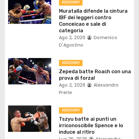
o
RESOCONTI
Muratalla difende la cintura
n
IBF dei leggeri contro
Conceicao e sale di
e
categoria
Ago 2, 2026
Domenico
a
D'Agostino
r
RESOCONTI
t
Zepeda batte Roach con una
prova di forza!
i
Ago 2, 2026
Alessandro
Preite
c
o
RESOCONTI
Tszyu batte ai punti un
l
irriconoscibile Spence e lo
induce al ritiro
i
Lug 26, 2026
Alessandro