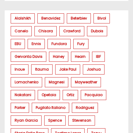
Alalshikh
Benavidez
Beterbiev
Bivol
Canelo
Chisora
Crawford
Dubois
EBU
Ennis
Fundora
Fury
Gervonta Davis
Haney
Hearn
IBF
Inoue
Itauma
Jake Paul
Joshua
Lomachenko
Magnesi
Mayweather
Nakatani
Opetaia
Ortiz
Pacquiao
Parker
Pugilato Italiano
Rodriguez
Ryan Garcia
Spence
Stevenson