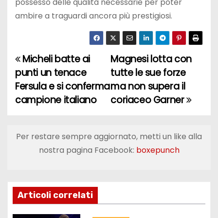
possesso delle qualità necessarie per poter
ambire a traguardi ancora più prestigiosi.
Micheli batte ai
Magnesi lotta con
N
punti un tenace
tutte le sue forze
a
Fersula e si conferma
ma non supera il
campione italiano
coriaceo Garner
v
i
Per restare sempre aggiornato, metti un like alla
g
nostra pagina Facebook:
boxepunch
a
z
Articoli correlati
i