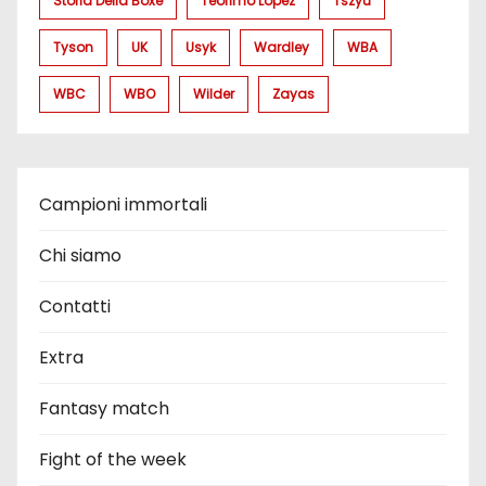
Storia Della Boxe
Teofimo Lopez
Tszyu
Tyson
UK
Usyk
Wardley
WBA
WBC
WBO
Wilder
Zayas
Campioni immortali
Chi siamo
Contatti
Extra
Fantasy match
Fight of the week