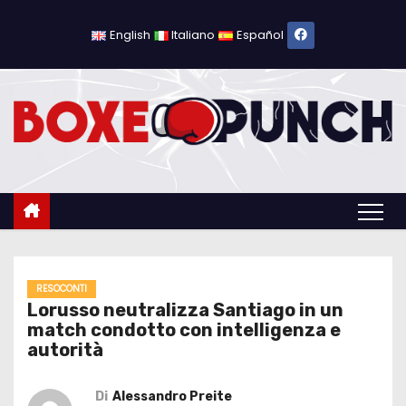
S
a
English
Italiano
Español
l
t
a
a
l
c
o
n
t
e
RESOCONTI
Lorusso neutralizza Santiago in un
n
match condotto con intelligenza e
u
autorità
t
o
Di
Alessandro Preite