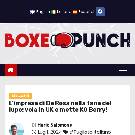
S
a
English
Italiano
Español
l
t
a
a
l
c
o
n
t
e
RESOCONTI
L’impresa di De Rosa nella tana del
n
lupo: vola in UK e mette KO Berry!
u
t
Di
Mario Salomone
o
Lug 1, 2024
#Pugilato italiano