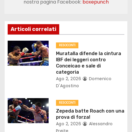
nostra pagina Facebook:
boxepunch
a
z
Articoli correlati
i
o
RESOCONTI
Muratalla difende la cintura
n
IBF dei leggeri contro
Conceicao e sale di
e
categoria
Ago 2, 2026
Domenico
a
D'Agostino
r
RESOCONTI
t
Zepeda batte Roach con una
prova di forza!
i
Ago 2, 2026
Alessandro
Preite