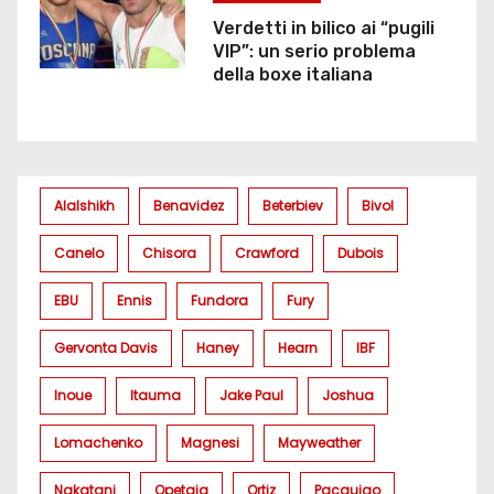
Verdetti in bilico ai “pugili
VIP”: un serio problema
della boxe italiana
Alalshikh
Benavidez
Beterbiev
Bivol
Canelo
Chisora
Crawford
Dubois
EBU
Ennis
Fundora
Fury
Gervonta Davis
Haney
Hearn
IBF
Inoue
Itauma
Jake Paul
Joshua
Lomachenko
Magnesi
Mayweather
Nakatani
Opetaia
Ortiz
Pacquiao