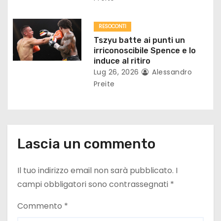
c
o
RESOCONTI
Tszyu batte ai punti un
l
irriconoscibile Spence e lo
induce al ritiro
i
Lug 26, 2026
Alessandro
Preite
Lascia un commento
Il tuo indirizzo email non sarà pubblicato.
I
campi obbligatori sono contrassegnati
*
Commento
*