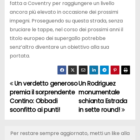
fatta a Coventry per raggiungere un livello
ancora più elevato in occasione dei prossimi
impegni. Proseguendo su questa strada, senza
bruciare le tappe, nel corso dei prossimi anni il
titolo europeo dei supergallo potrebbe
senz’altro diventare un obiettivo alla sua
portata.
Un verdetto generoso
Un Rodriguez
N
premia il sorprendente
monumentale
a
Contino: Obbadi
schianta Estrada
sconfitto ai punti!
in sette round!
v
i
Per restare sempre aggiornato, metti un like alla
g