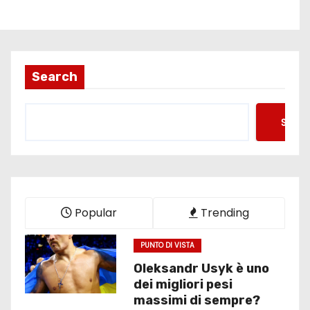
Search
Searc
Popular
Trending
PUNTO DI VISTA
Oleksandr Usyk è uno
dei migliori pesi
massimi di sempre?