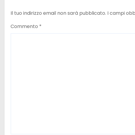
l
Il tuo indirizzo email non sarà pubblicato.
I campi obb
i
Commento
*