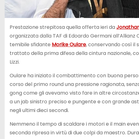
Prestazione strepitosa quella offerta ieri da
Jonathan
organizzata dalla TAF di Edoardo Germani all’Allianz Cl
temibile sfidante
Morike Oulare
, conservando così il s
trattato della prima difesa della cintura nazionale, 
Lizzi.
Oulare ha iniziato il combattimento con buona persona
corso del primo round una pressione ragionata, senz
gong come gli avevamo visto fare in altre circostan
a un jab sinistro preciso e pungente e con grande astu
negli ultimi dieci secondi.
Nemmeno il tempo di scaldare i motori e il main eve
seconda ripresa in virtù di due colpi da maestro. Du