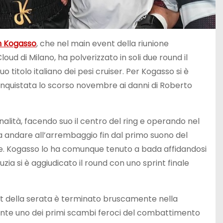
 Kogasso
, che nel main event della riunione
oud di Milano, ha polverizzato in soli due round il
uo titolo italiano dei pesi cruiser. Per Kogasso si è
conquistata lo scorso novembre ai danni di Roberto
lità, facendo suo il centro del ring e operando nel
a andare all’arrembaggio fin dal primo suono del
ze. Kogasso lo ha comunque tenuto a bada affidandosi
zia si è aggiudicato il round con uno sprint finale
nt della serata è terminato bruscamente nella
rante uno dei primi scambi feroci del combattimento