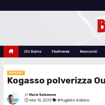
S
a
l
t
a
a
l
c
Chi Siamo
Flashnews
Resoconti
o
n
t
RESOCONTI
e
Kogasso polverizza Oul
n
u
t
Di
Mario Salomone
Mar 16, 2025
#Pugilato italiano
o