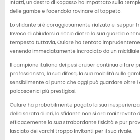
infatti, un destro di Kogasso ha impattato sulla tempia
delle gambe e facendolo rovinare al tappeto.
Lo sfidante si è coraggiosamente rialzato e, seppur f
Invece di chiudersi a riccio dietro la sua guardia e te
tempesta tuttavia, Oulare ha tentato imprudentemen
venendo immediatamente incrociato da un micidiale d
Il campione italiano dei pesi cruiser continua a fare pro
professionista, la sua difesa, la sua mobilità sulle g
sensibilmente al punto che oggi può guardare oltre i 
palcoscenici più prestigiosi.
Oulare ha probabilmente pagato la sua inesperienza. 
della serata di ieri, lo sfidante non si era mai trovat
efficacemente la sua strabordante fisicità e pur pro
lasciato dei varchi troppo invitanti per il suo rivale.