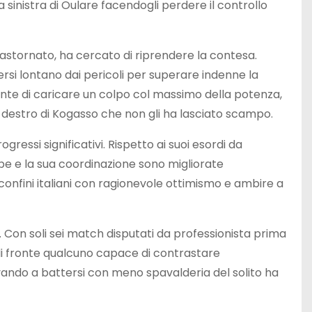
 sinistra di Oulare facendogli perdere il controllo
rastornato, ha cercato di riprendere la contesa.
nersi lontano dai pericoli per superare indenne la
te di caricare un colpo col massimo della potenza,
estro di Kogasso che non gli ha lasciato scampo.
gressi significativi. Rispetto ai suoi esordi da
ambe e la sua coordinazione sono migliorate
confini italiani con ragionevole ottimismo e ambire a
Con soli sei match disputati da professionista prima
o di fronte qualcuno capace di contrastare
vando a battersi con meno spavalderia del solito ha