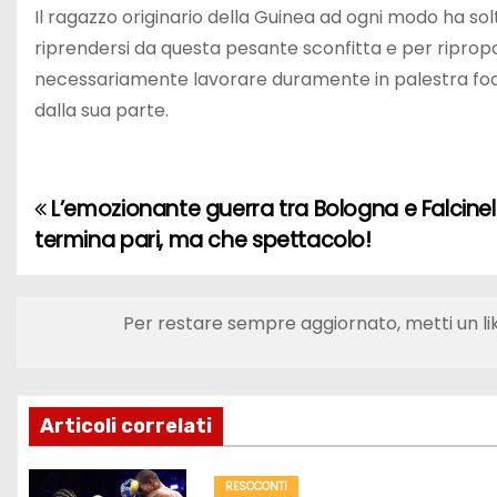
Il ragazzo originario della Guinea ad ogni modo ha sol
riprendersi da questa pesante sconfitta e per ripropor
necessariamente lavorare duramente in palestra focal
dalla sua parte.
L’emozionante guerra tra Bologna e Falcinell
N
termina pari, ma che spettacolo!
a
v
Per restare sempre aggiornato, metti un li
i
g
Articoli correlati
a
RESOCONTI