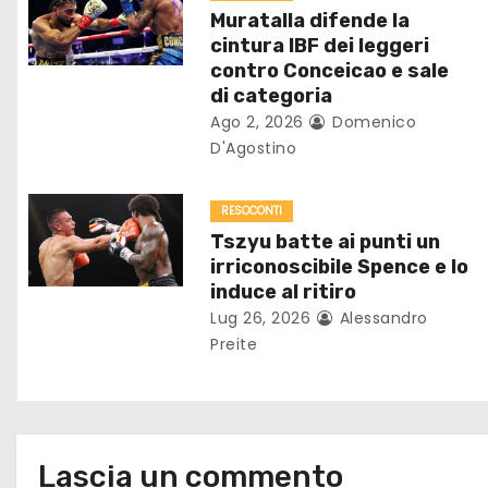
z
Muratalla difende la
i
cintura IBF dei leggeri
contro Conceicao e sale
o
di categoria
Ago 2, 2026
Domenico
n
D'Agostino
e
RESOCONTI
a
Tszyu batte ai punti un
r
irriconoscibile Spence e lo
induce al ritiro
t
Lug 26, 2026
Alessandro
Preite
i
c
o
Lascia un commento