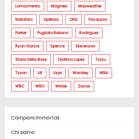
Lomachenko
Magnesi
Mayweather
Nakatani
Opetaia
Ortiz
Pacquiao
Parker
Pugilato Italiano
Rodriguez
Ryan Garcia
Spence
Stevenson
Storia Della Boxe
Teofimo Lopez
Tszyu
Tyson
UK
Usyk
Wardley
WBA
WBC
WBO
Wilder
Zayas
Campioni immortali
Chi siamo