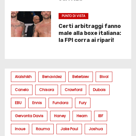
PUNTO DI VISTA
Certi arbitraggi fanno
male alla boxe italiana:
la FPI corra ai ripari!
Alalshikh
Benavidez
Beterbiev
Bivol
Canelo
Chisora
Crawford
Dubois
EBU
Ennis
Fundora
Fury
Gervonta Davis
Haney
Hearn
IBF
Inoue
Itauma
Jake Paul
Joshua