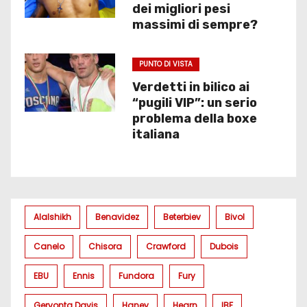
dei migliori pesi
massimi di sempre?
PUNTO DI VISTA
Verdetti in bilico ai
“pugili VIP”: un serio
problema della boxe
italiana
Alalshikh
Benavidez
Beterbiev
Bivol
Canelo
Chisora
Crawford
Dubois
EBU
Ennis
Fundora
Fury
Gervonta Davis
Haney
Hearn
IBF