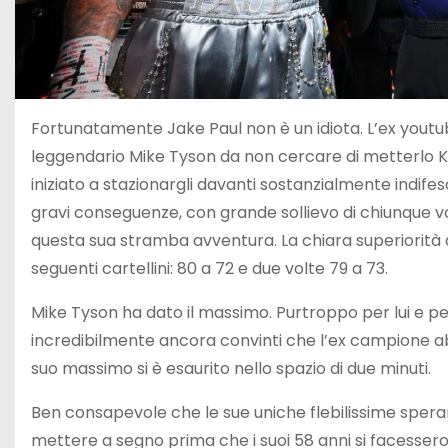
Fortunatamente Jake Paul non è un idiota. L’ex yout
leggendario Mike Tyson da non cercare di metterlo KO
iniziato a stazionargli davanti sostanzialmente indife
gravi conseguenze, con grande sollievo di chiunque 
questa sua stramba avventura. La chiara superiorità di 
seguenti cartellini: 80 a 72 e due volte 79 a 73.
Mike Tyson ha dato il massimo. Purtroppo per lui e per 
incredibilmente ancora convinti che l’ex campione abb
suo massimo si è esaurito nello spazio di due minuti.
Ben consapevole che le sue uniche flebilissime speran
mettere a segno prima che i suoi 58 anni si facessero 