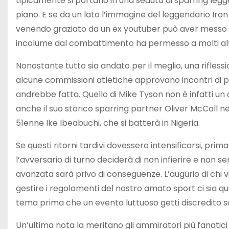
tipicamente si portano in una seduta di sparring legg
piano. E se da un lato l’immagine del leggendario Ir
venendo graziato da un ex youtuber può aver messo mol
incolume dal combattimento ha permesso a molti altri d
Nonostante tutto sia andato per il meglio, una riflessio
alcune commissioni atletiche approvano incontri di p
andrebbe fatta. Quello di Mike Tyson non è infatti un c
anche il suo storico sparring partner Oliver McCall n
51enne Ike Ibeabuchi, che si batterà in Nigeria.
Se questi ritorni tardivi dovessero intensificarsi, pri
l’avversario di turno deciderà di non infierire e non s
avanzata sarà privo di conseguenze. L’augurio di chi vi
gestire i regolamenti del nostro amato sport ci sia q
tema prima che un evento luttuoso getti discredito su
Un’ultima nota la meritano gli ammiratori più fanatici