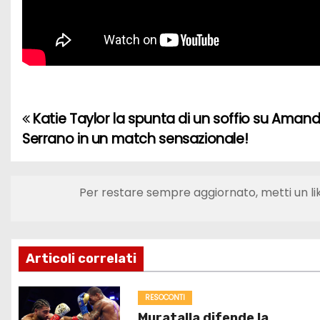
Katie Taylor la spunta di un soffio su Aman
N
Serrano in un match sensazionale!
a
v
Per restare sempre aggiornato, metti un li
i
g
Articoli correlati
a
z
RESOCONTI
Muratalla difende la