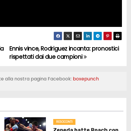
da
Ennis vince, Rodriguez incanta: pronostici
rispettati dai due campioni
ke alla nostra pagina Facebook:
boxepunch
RESOCONTI
Zepeda batte Roach con