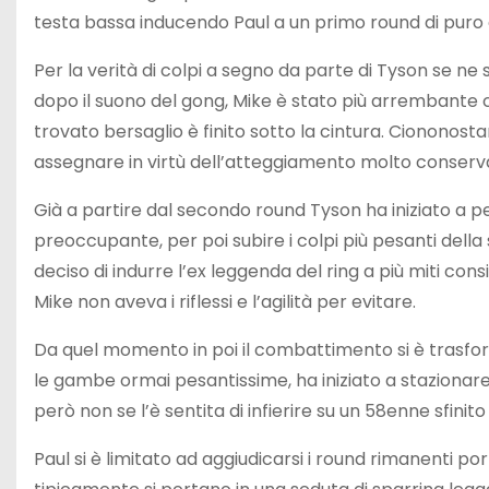
testa bassa inducendo Paul a un primo round di pur
Per la verità di colpi a segno da parte di Tyson se ne 
dopo il suono del gong, Mike è stato più arrembante c
trovato bersaglio è finito sotto la cintura. Ciononosta
assegnare in virtù dell’atteggiamento molto conservat
Già a partire dal secondo round Tyson ha iniziato a p
preoccupante, per poi subire i colpi più pesanti della 
deciso di indurre l’ex leggenda del ring a più miti con
Mike non aveva i riflessi e l’agilità per evitare.
Da quel momento in poi il combattimento si è trasfo
le gambe ormai pesantissime, ha iniziato a stazionare
però non se l’è sentita di infierire su un 58enne sfini
Paul si è limitato ad aggiudicarsi i round rimanenti por