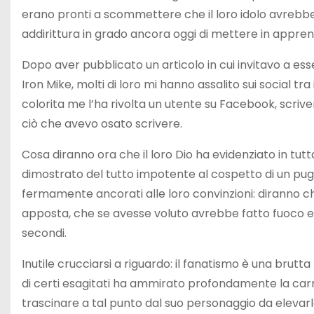
erano pronti a scommettere che il loro idolo avrebb
addirittura in grado ancora oggi di mettere in apprens
Dopo aver pubblicato un articolo in cui invitavo a essere
Iron Mike, molti di loro mi hanno assalito sui social tra i
colorita me l’ha rivolta un utente su Facebook, scriv
ciò che avevo osato scrivere.
Cosa diranno ora che il loro Dio ha evidenziato in tutta
dimostrato del tutto impotente al cospetto di un pu
fermamente ancorati alle loro convinzioni: diranno c
apposta, che se avesse voluto avrebbe fatto fuoco e 
secondi.
Inutile crucciarsi a riguardo: il fanatismo è una brut
di certi esagitati ha ammirato profondamente la carri
trascinare a tal punto dal suo personaggio da elevarl