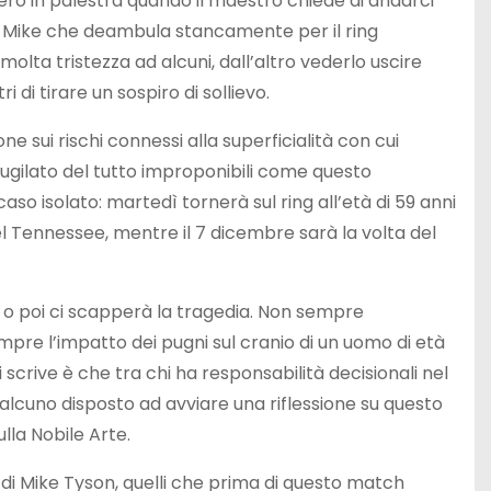
ero in palestra quando il maestro chiede di andarci
on Mike che deambula stancamente per il ring
ta tristezza ad alcuni, dall’altro vederlo uscire
i tirare un sospiro di sollievo.
ne sui rischi connessi alla superficialità con cui
ugilato del tutto improponibili come questo
aso isolato: martedì tornerà sul ring all’età di 59 anni
el Tennessee, mentre il 7 dicembre sarà la volta del
ma o poi ci scapperà la tragedia. Non sempre
empre l’impatto dei pugni sul cranio di un uomo di età
 scrive è che tra chi ha responsabilità decisionali nel
ualcuno disposto ad avviare una riflessione su questo
lla Nobile Arte.
 di Mike Tyson, quelli che prima di questo match