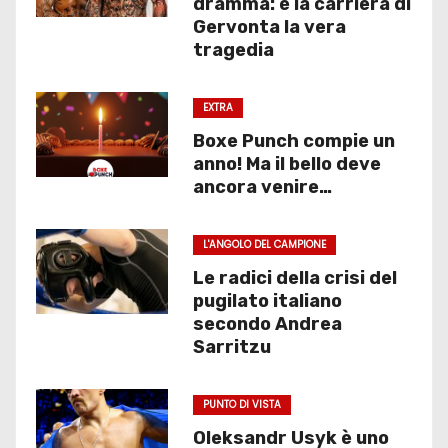
dramma: è la carriera di
Gervonta la vera
tragedia
EXTRA
Boxe Punch compie un
anno! Ma il bello deve
ancora venire…
L'ANGOLO DEL CAMPIONE
Le radici della crisi del
pugilato italiano
secondo Andrea
Sarritzu
PUNTO DI VISTA
Oleksandr Usyk è uno