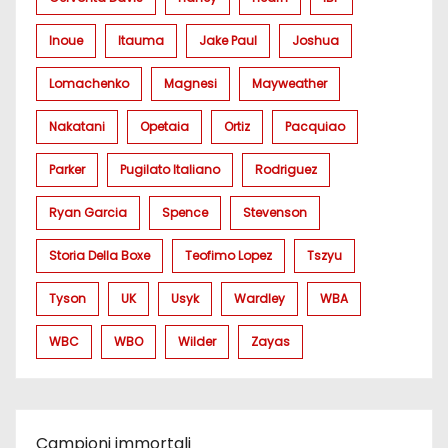
Inoue
Itauma
Jake Paul
Joshua
Lomachenko
Magnesi
Mayweather
Nakatani
Opetaia
Ortiz
Pacquiao
Parker
Pugilato Italiano
Rodriguez
Ryan Garcia
Spence
Stevenson
Storia Della Boxe
Teofimo Lopez
Tszyu
Tyson
UK
Usyk
Wardley
WBA
WBC
WBO
Wilder
Zayas
Campioni immortali