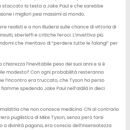
e staccato la testa a Jake Paul e che sarebbe
ione i migliori pesi massimi al mondo.
 realisti e a non illudersi sulle chance di vittoria di
nsulti, sberleffi e critiche feroci. L’invettiva più
endomi che meritavo di “perdere tutte le falangi” per
 chiarezza l’inevitabile peso dei suoi anni e si è
gile modesto? Con ogni probabilità resteranno
he l’incontro era truccato, che Tyson ha perso
fiamme spedendo Jake Paul nell’aldilà in dieci
ta malattia che non conosce medicina. Chi al contrario
era pugilistica di Mike Tyson, senza però farsi
o a divinità pagana, era conscio dell’insensatezza